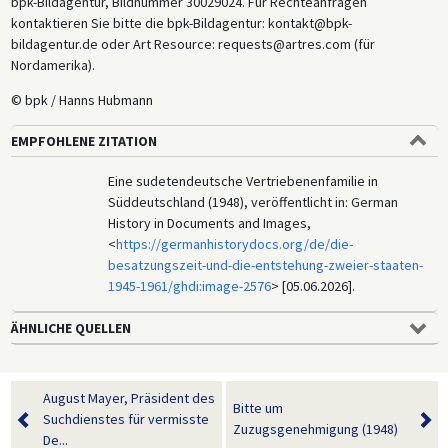
bpk-Bildagentur, Bildnummer 30029024. Für Rechteanfragen
kontaktieren Sie bitte die bpk-Bildagentur: kontakt@bpk-
bildagentur.de oder Art Resource: requests@artres.com (für
Nordamerika).
© bpk / Hanns Hubmann
EMPFOHLENE ZITATION
Eine sudetendeutsche Vertriebenenfamilie in
Süddeutschland (1948), veröffentlicht in: German
History in Documents and Images,
<
https://germanhistorydocs.org/de/die-
besatzungszeit-und-die-entstehung-zweier-staaten-
1945-1961/ghdi:image-2576
> [05.06.2026].
ÄHNLICHE QUELLEN
August Mayer, Präsident des
Bitte um
Suchdienstes für vermisste
Zuzugsgenehmigung (1948)
De...