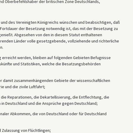
 und Oberbefehlshaber der britischen Zone Deutschlands,
n und des Vereinigten Königreichs wünschen und beabsichtigen, daß
Fortdauer der Besetzung notwendig ist, das mit der Besetzung zu
enießt. Abgesehen von den in diesem Statut enthaltenen
renden Länder volle gesetzgebende, vollziehende und richterliche
n.
g erreicht werden, bleiben auf folgenden Gebieten Befugnisse
uskünfte und Statistiken, welche die Besatzungsbehörden
h der damit zusammenhängenden Gebiete der wissenschaftlichen
 und die zivile Luftfahrt;
, die Reparationen, die Dekartellisierung, die Entflechtung, die
n in Deutschland und die Ansprüche gegen Deutschland;
ionaler Abkommen, die von Deutschland oder für Deutschland
 Zulassung von Flüchtlingen;