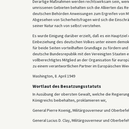
Derartige Maßnahmen werden rechtswirksam sein, wenn di
umrissenen Gebieten behalten sich die Alliierten das R
deutschen Behörden Anweisungen zum Ergreifen von Ma
Abgesehen von Sicherheitsfragen wird sich die Einschränk
seiner Natur nach von selbst verstehen.
Es wurde Einigung darüber erzielt, daß es ein Hauptziel 
Einbeziehung des deutschen Volkes unter einem demokr
für beide Seiten vorteilhaften Grundlage zu fördern un
deutsche Bundesrepublik mit den Vereinigten Staaten 
vollberechtigtes Mitglied an der Organisation für euro
zu einem verantwortlichen Partner im Europäischen W
Washington, 8. April 1949
Wortlaut des Besatzungsstatuts
In Ausübung der obersten Gewalt, welche die Regierung
Königreichs beibehalten, proklamieren wir,
General Pierre Koenig, Militärgouverneur und Oberbefe
General Lucius D. Clay, Militärgouverneur und Oberbef