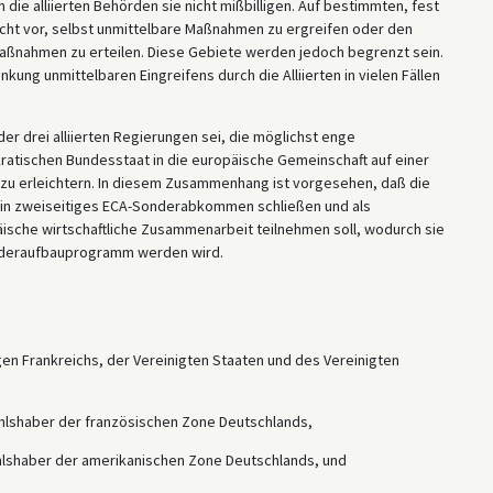
e alliierten Behörden sie nicht mißbilligen. Auf bestimmten, fest
echt vor, selbst unmittelbare Maßnahmen zu ergreifen oder den
ßnahmen zu erteilen. Diese Gebiete werden jedoch begrenzt sein.
ung unmittelbaren Eingreifens durch die Alliierten in vielen Fällen
der drei alliierten Regierungen sei, die möglichst enge
atischen Bundesstaat in die europäische Gemeinschaft auf einer
d zu erleichtern. In diesem Zusammenhang ist vorgesehen, daß die
ein zweiseitiges ECA-Sonderabkommen schließen und als
päische wirtschaftliche Zusammenarbeit teilnehmen soll, wodurch sie
iederaufbauprogramm werden wird.
en Frankreichs, der Vereinigten Staaten und des Vereinigten
hlshaber der französischen Zone Deutschlands,
ehlshaber der amerikanischen Zone Deutschlands, und