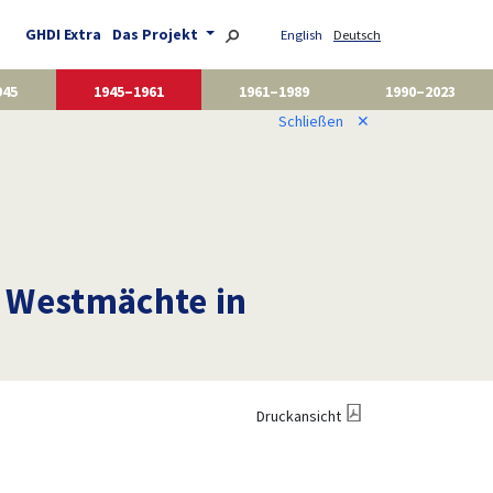
GHDI Extra
Das Projekt
English
Deutsch
945
1945–1961
1961–1989
1990–2023
Schließen
✕
i Westmächte in
Druckansicht