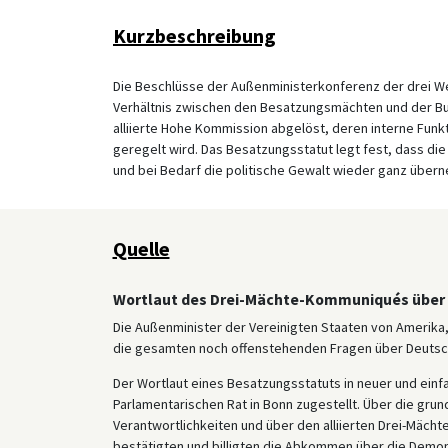
Kurzbeschreibung
Die Beschlüsse der Außenministerkonferenz der drei We
Verhältnis zwischen den Besatzungsmächten und der Bun
alliierte Hohe Kommission abgelöst, deren interne Fun
geregelt wird. Das Besatzungsstatut legt fest, dass die 
und bei Bedarf die politische Gewalt wieder ganz über
Quelle
Wortlaut des Drei-Mächte-Kommuniqués über
Die Außenminister der Vereinigten Staaten von Amerika,
die gesamten noch offenstehenden Fragen über Deutschl
Der Wortlaut eines Besatzungsstatuts in neuer und ei
Parlamentarischen Rat in Bonn zugestellt. Über die gr
Verantwortlichkeiten und über den alliierten Drei-Mächt
bestätigten und billigten die Abkommen über die Demon