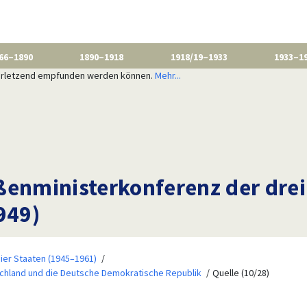
66–1890
1890–1918
1918/19–1933
1933–1
 verletzend empfunden werden können.
Mehr...
ßenministerkonferenz der dre
949)
ier Staaten (1945–1961)
schland und die Deutsche Demokratische Republik
Quelle (10/28)