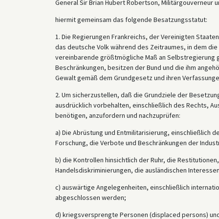
General Sir Brian Hubert Robertson, Militärgouverneur
hiermit gemeinsam das folgende Besatzungsstatut:
1. Die Regierungen Frankreichs, der Vereinigten Staate
das deutsche Volk während des Zeitraumes, in dem die 
vereinbarende größtmögliche Maß an Selbstregierung g
Beschränkungen, besitzen der Bund und die ihm angehö
Gewalt gemäß dem Grundgesetz und ihren Verfassunge
2. Um sicherzustellen, daß die Grundziele der Besetzun
ausdrücklich vorbehalten, einschließlich des Rechts, A
benötigen, anzufordern und nachzuprüfen:
a) Die Abrüstung und Entmilitarisierung, einschließlic
Forschung, die Verbote und Beschränkungen der Industrie
b) die Kontrollen hinsichtlich der Ruhr, die Restitutionen
Handelsdiskriminierungen, die ausländischen Interesse
c) auswärtige Angelegenheiten, einschließlich internat
abgeschlossen werden;
d) kriegsversprengte Personen (displaced persons) und