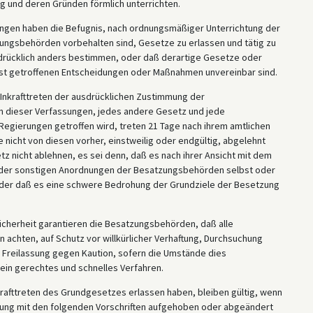
 und deren Gründen förmlich unterrichten.
ungen haben die Befugnis, nach ordnungsmäßiger Unterrichtung der
ngsbehörden vorbehalten sind, Gesetze zu erlassen und tätig zu
drücklich anders bestimmen, oder daß derartige Gesetze oder
t getroffenen Entscheidungen oder Maßnahmen unvereinbar sind.
Inkrafttreten der ausdrücklichen Zustimmung der
dieser Verfassungen, jedes andere Gesetz und jede
egierungen getroffen wird, treten 21 Tage nach ihrem amtlichen
 nicht von diesen vorher, einstweilig oder endgültig, abgelehnt
 nicht ablehnen, es sei denn, daß es nach ihrer Ansicht mit dem
der sonstigen Anordnungen der Besatzungsbehörden selbst oder
oder daß es eine schwere Bedrohung der Grundziele der Besetzung
 Sicherheit garantieren die Besatzungsbehörden, daß alle
achten, auf Schutz vor willkürlicher Verhaftung, Durchsuchung
f Freilassung gegen Kaution, sofern die Umstände dies
 ein gerechtes und schnelles Verfahren.
rafttreten des Grundgesetzes erlassen haben, bleiben gültig, wenn
ung mit den folgenden Vorschriften aufgehoben oder abgeändert