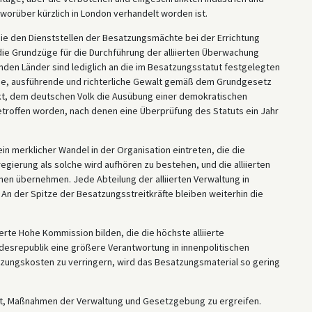
worüber kürzlich in London verhandelt worden ist.
ie den Dienststellen der Besatzungsmächte bei der Errichtung
ie Grundzüge für die Durchführung der alliierten Überwachung
den Länder sind lediglich an die im Besatzungsstatut festgelegten
e, ausführende und richterliche Gewalt gemäß dem Grundgesetz
kt, dem deutschen Volk die Ausübung einer demokratischen
troffen worden, nach denen eine Überprüfung des Statuts ein Jahr
in merklicher Wandel in der Organisation eintreten, die die
gierung als solche wird aufhören zu bestehen, und die alliierten
n übernehmen. Jede Abteilung der alliierten Verwaltung in
n der Spitze der Besatzungsstreitkräfte bleiben weiterhin die
te Hohe Kommission bilden, die die höchste alliierte
desrepublik eine größere Verantwortung in innenpolitischen
zungskosten zu verringern, wird das Besatzungsmaterial so gering
lt, Maßnahmen der Verwaltung und Gesetzgebung zu ergreifen.