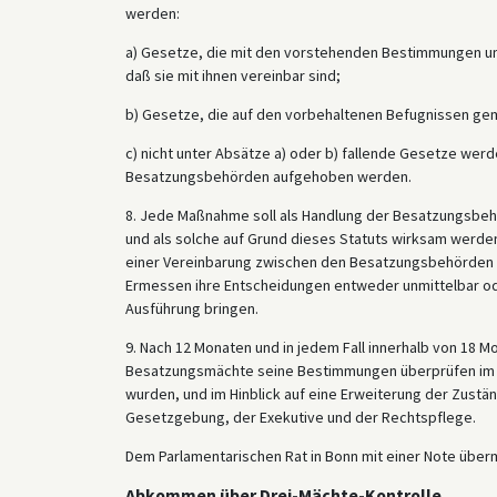
werden:
a) Gesetze, die mit den vorstehenden Bestimmungen u
daß sie mit ihnen vereinbar sind;
b) Gesetze, die auf den vorbehaltenen Befugnissen gem
c) nicht unter Absätze a) oder b) fallende Gesetze we
Besatzungsbehörden aufgehoben werden.
8. Jede Maßnahme soll als Handlung der Besatzungsbe
und als solche auf Grund dieses Statuts wirksam werden,
einer Vereinbarung zwischen den Besatzungsbehörden 
Ermessen ihre Entscheidungen entweder unmittelbar o
Ausführung bringen.
9. Nach 12 Monaten und in jedem Fall innerhalb von 18 M
Besatzungsmächte seine Bestimmungen überprüfen im L
wurden, und im Hinblick auf eine Erweiterung der Zustä
Gesetzgebung, der Exekutive und der Rechtspflege.
Dem Parlamentarischen Rat in Bonn mit einer Note übermi
Abkommen über Drei-Mächte-Kontrolle