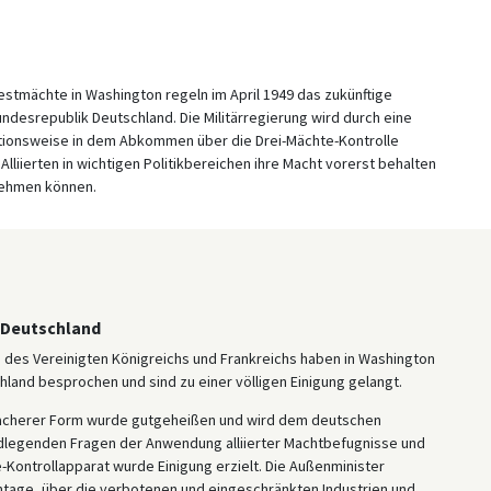
stmächte in Washington regeln im April 1949 das zukünftige
desrepublik Deutschland. Die Militärregierung wird durch eine
ktionsweise in dem Abkommen über die Drei-Mächte-Kontrolle
Alliierten in wichtigen Politikbereichen ihre Macht vorerst behalten
nehmen können.
 Deutschland
 des Vereinigten Königreichs und Frankreichs haben in Washington
and besprochen und sind zu einer völligen Einigung gelangt.
nfacherer Form wurde gutgeheißen und wird dem deutschen
undlegenden Fragen der Anwendung alliierter Machtbefugnisse und
e-Kontrollapparat wurde Einigung erzielt. Die Außenminister
tage, über die verbotenen und eingeschränkten Industrien und