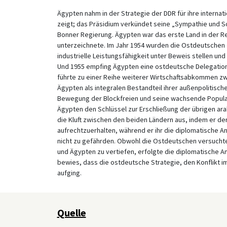
Ägypten nahm in der Strategie der DDR für ihre internat
zeigt; das Präsidium verkündet seine „Sympathie und So
Bonner Regierung. Ägypten war das erste Land in der R
unterzeichnete. Im Jahr 1954 wurden die Ostdeutschen zu
industrielle Leistungsfähigkeit unter Beweis stellen u
Und 1955 empfing Ägypten eine ostdeutsche Delegation 
führte zu einer Reihe weiterer Wirtschaftsabkommen z
Ägypten als integralen Bestandteil ihrer außenpolitisch
Bewegung der Blockfreien und seine wachsende Populari
Ägypten den Schlüssel zur Erschließung der übrigen ar
die Kluft zwischen den beiden Ländern aus, indem er de
aufrechtzuerhalten, während er ihr die diplomatische
nicht zu gefährden. Obwohl die Ostdeutschen versuchte
und Ägypten zu vertiefen, erfolgte die diplomatische 
bewies, dass die ostdeutsche Strategie, den Konflikt i
aufging.
Quelle