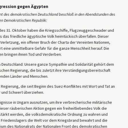
ggression gegen Ägypten
ront des demokratischen Deutschland beschloß in den Abendstunden des
hen Demokratischen Republik:
des 31. Oktober haben die Kriegsschiffe, Flugzeuggeschwader und
 das friedliche ägyptische Volk heimtückisch überfallen. Dieser
 Verletzung, ein offener Bruch der Charta der Vereinten Nationen,
 eine unmittelbare Gefahr für die ganze Menschheit herauf. Die
ten bringen ihnen Tod und Verderben.
en Deutschland: Unsere ganze Sympathie und Solidarität gehört dem
schen Regierung, die bis zuletzt ihre Verständigungsbereitschaft
ebenden Länder und Menschen.
Regierung, die seit Beginn des Suez-Konfliktes mit Wort und Tat an
r und Schwert überziehen.
eignisse in Ungarn ausnutzen, um ihre verbrecherische militärische
ieser räuberischen Aktion gegen ein freiheitliebendes Volk die
estärkt werden, die volksdemokratische Ordnung zu wahren und
s Friedenslagers die Welt vor dem Kriegsbrand bewahrt und die
dium des Nationalrats der Nationalen Front des demokratischen