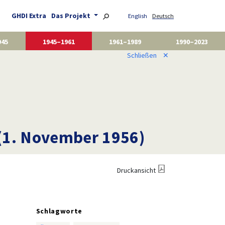
GHDI Extra
Das Projekt
English
Deutsch
945
1945–1961
1961–1989
1990–2023
Schließen
✕
“(1. November 1956)
Druckansicht
Schlagworte