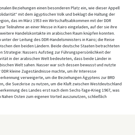
ionalen Beziehungen einen besonderen Platz ein, wie dieser Appell
lidarität“ mit dem ägyptischen Volk und beklagt die Haltung der
egion, das im März 1953 ein Wirtschaftsabkommen mit der DDR
r Teilnahme an einer Messe in Kairo eingeladen, auf der sie ihre
nd weitere Handelskontakte im arabischen Raum knüpfen konnten.
unter der Leitung des DDR-Handelsministers in Kairo; die Reise
wischen den beiden Ländern. Beide deutsche Staaten betrachteten
en Strategie: Nassers Aufstieg zur Führungspersönlichkeit der
tät in der arabischen Welt bedeuteten, dass beide Länder in
abischen Welt sahen. Nasser war sich dessen bewusst und nutzte
r DDR kleine Zugeständnisse machte, um ihr Interesse
 Anerkennung verweigerte, um die Beziehungen Ägyptens zur BRD
n, die Suezkrise zu nutzen, um die Kluft zwischen Westdeutschland
Anerkennung des Landes erst nach dem Sechs-Tage-Krieg 1967, was
m Nahen Osten zum eigenen Vorteil auszunutzen, schließlich