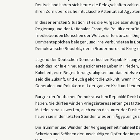
Deutschland haben sich heute die Belegschaften zahlrei
ihren Zorn über das heimtückische Attentat auf Ägypte
In dieser ernsten Situation ist es die Aufgabe aller Bü
Regierung und der Nationalen Front, die Politik der brü
friedliebenden Menschen der Welt zu unterstützen. Diej
Bombenteppichen belegen, und ihre Verbündeten in Bo
Demokratische Republik, der in Brudermord und Krieg en
Jugend der Deutschen Demokratischen Republik! Junge 
euch das Tor in ein neues gesichertes Leben in Frieden, 
Kühnheit, eure Begeisterungsfähigkeit auf das edelste u
seid die Zukunft, und euch gehört die Zukunft, wenn ihr
Generalen und Politikern mit der ganzen Kraft und Leid
Bürger der Deutschen Demokratischen Republik! Denkt d
haben. Nie dürfen wir den Kriegsinteressenten gestatt
Mitteleuropa zu werfen, auch wenn das unter der Freihe
haben sie in den letzten Stunden wieder in Ägypten geze
Die Trümmer und Wunden der Vergangenheit mahnen! De
Schreien und Stöhnen der unschuldigen Opfer der Imperial