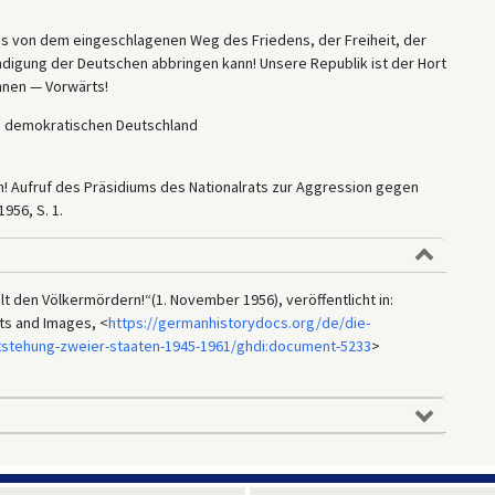
s von dem eingeschlagenen Weg des Friedens, der Freiheit, der
digung der Deutschen abbringen kann! Unsere Republik ist der Hort
hnen — Vorwärts!
es demokratischen Deutschland
rn! Aufruf des Präsidiums des Nationalrats zur Aggression gegen
956, S. 1.
lt den Völkermördern!“(1. November 1956), veröffentlicht in:
ts and Images, <
https://germanhistorydocs.org/de/die-
tstehung-zweier-staaten-1945-1961/ghdi:document-5233
>