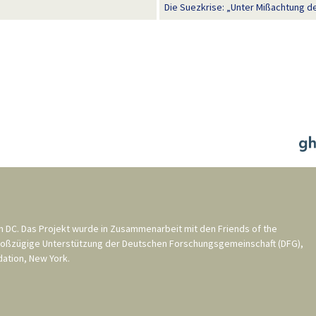
Die Suezkrise: „Unter Mißachtung de
n DC
. Das Projekt wurde in Zusammenarbeit mit den
Friends of the
roßzügige Unterstützung der
Deutschen Forschungsgemeinschaft (DFG)
,
ation, New York
.