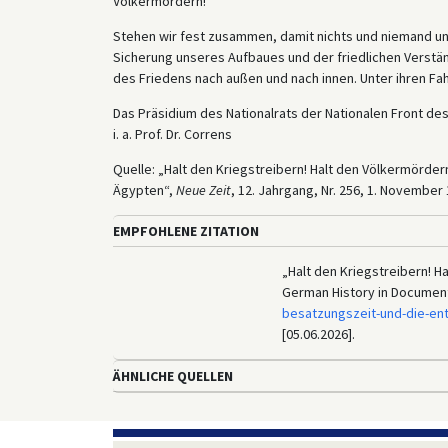
Völkermördern!
Stehen wir fest zusammen, damit nichts und niemand un
Sicherung unseres Aufbaues und der friedlichen Verstän
des Friedens nach außen und nach innen. Unter ihren Fa
Das Präsidium des Nationalrats der Nationalen Front d
i. a. Prof. Dr. Correns
Quelle: „Halt den Kriegstreibern! Halt den Völkermörde
Ägypten“,
Neue Zeit
, 12. Jahrgang, Nr. 256, 1. November 1
EMPFOHLENE ZITATION
„Halt den Kriegstreibern! Ha
German History in Documen
besatzungszeit-und-die-en
[05.06.2026].
ÄHNLICHE QUELLEN