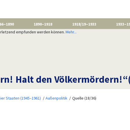
66–1890
1890–1918
1918/19–1933
1933–1
 verletzend empfunden werden können.
Mehr...
ern! Halt den Völkermördern!
ier Staaten (1945–1961)
Außenpolitik
Quelle (18/36)