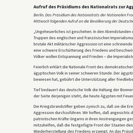
Aufruf des Präsidiums des Nationalrats zur A
Berlin. Das Präsidium des Nationalrats der Nationalen F
Mittwoch folgenden Aufruf an die Bevölkerung der Deutsc
„Ungeheuerliches ist geschehen. In den Abendstunden 
Truppen des englischen und französischen Imperialismus
brutale Akt militärischer Aggression ist eine schreiende
eine schwere Erschütterung des Friedens und beschwört
Völker wollen Entspannung und Frieden – die Imperialis
Feierlich erklärt die Nationale Front des demokratisch
ägyptischen Volk in seiner schweren Stunde. Der ägypti
bewiesen hat, gebührt die Unterstützung aller friedli
Tief bedauert das deutsche Volk die Haltung der Bonner 
der Seite derjenigen steht, die heute Ägypten mit Feue
Die Kriegsbrandstifter geben zynisch zu, daß sie die Er
Aggression durchzuführen. Wir hoffen, daß angesichts d
patriotischen Kräfte Ungarns in ihren Anstrengungen g
mitzuhelfen, daß die festgefügte Front der Staaten de
Wiederherstellung des Friedens erzwingt. An das Präsi