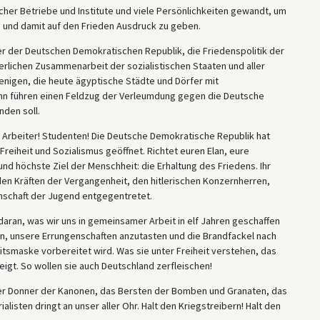
cher Betriebe und Institute und viele Persönlichkeiten gewandt, um
n und damit auf den Frieden Ausdruck zu geben.
rger der Deutschen Demokratischen Republik, die Friedenspolitik der
derlichen Zusammenarbeit der sozialistischen Staaten und aller
enigen, die heute ägyptische Städte und Dörfer mit
nn führen einen Feldzug der Verleumdung gegen die Deutsche
den soll.
Arbeiter! Studenten! Die Deutsche Demokratische Republik hat
Freiheit und Sozialismus geöffnet. Richtet euren Elan, eure
nd höchste Ziel der Menschheit: die Erhaltung des Friedens. Ihr
 den Kräften der Vergangenheit, den hitlerischen Konzernherren,
enschaft der Jugend entgegentretet.
aran, was wir uns in gemeinsamer Arbeit in elf Jahren geschaffen
en, unsere Errungenschaften anzutasten und die Brandfackel nach
itsmaske vorbereitet wird. Was sie unter Freiheit verstehen, das
igt. So wollen sie auch Deutschland zerfleischen!
r Donner der Kanonen, das Bersten der Bomben und Granaten, das
isten dringt an unser aller Ohr. Halt den Kriegstreibern! Halt den