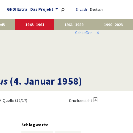
GHDI Extra
Das Projekt
English
Deutsch
945
1945–1961
1961–1989
1990–2023
Schließen
✕
us
(4. Januar 1958)
Quelle (12/17)
Druckansicht
Schlagworte