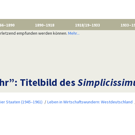
66–1890
1890–1918
1918/19–1933
1933–1
 verletzend empfunden werden können.
Mehr...
r”: Titelbild des
Simplicissim
ier Staaten (1945–1961)
Leben in Wirtschaftswundern: Westdeutschland