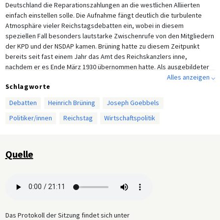
Deutschland die Reparationszahlungen an die westlichen Alliierten
einfach einstellen solle. Die Aufnahme fängt deutlich die turbulente
Atmosphäre vieler Reichstagsdebatten ein, wobei in diesem
speziellen Fall besonders lautstarke Zwischenrufe von den Mitgliedern
der KPD und der NSDAP kamen. Brüning hatte zu diesem Zeitpunkt
bereits seit fast einem Jahr das Amt des Reichskanzlers inne,
nachdem er es Ende März 1930 übernommen hatte. Als ausgebildeter
Ökonom sah Brüning Haushaltskürzungen und Deflation als Schlüssel
Alles anzeigen ⌵
Schlagworte
zur Wiederbelebung der Wirtschaft, doch um diese äußerst
unpopulären Initiativen ohne eine parlamentarische Mehrheit hinter sich
Debatten
Heinrich Brüning
Joseph Goebbels
durchzusetzen, musste er sich auf die von Präsident Hindenburg
Politiker/innen
Reichstag
Wirtschaftspolitik
erlassenen Notverordnungen stützen.
Im weiteren Verlauf dieses Ausschnitts hören wir Joseph Goebbels’
scharfe Kritik an Brünings Politik, begleitet von Jubelrufen der NSDAP-
Quelle
Fraktion, die zu dieser Zeit die zweitgrößte Anzahl an Sitzen im
Reichstag innehatte. Goebbels machte insbesondere Brüning für die
sich verschärfende Arbeitslosigkeit und die immer prekärere Lage der
Arbeiterschaft verantwortlich. Trotz seiner Verachtung für die
parlamentarische Demokratie vertrat Goebbels seit Mai 1928 die
NSDAP im Reichstag, wo er und die anderen NSDAP-Abgeordneten die
Das Protokoll der Sitzung findet sich unter
parlamentarische Tribüne eifrig nutzten, um ihre Breitseiten gegen die