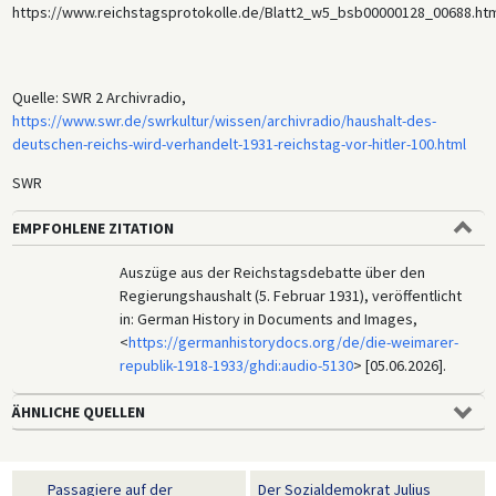
https://www.reichstagsprotokolle.de/Blatt2_w5_bsb00000128_00688.htm
Regierung und die Republik insgesamt abzufeuern. Mitte der 1920er
Jahre begann der Reichstag, die Tonaufzeichnung von Reden und
Debatten zuzulassen, doch die frühe Aufnahmetechnik konnte
zunächst nur kurze Passagen aufzeichnen und speichern. Bis 1930
Quelle: SWR 2 Archivradio,
hatte sich die Technologie jedoch so weit entwickelt, dass längere
https://www.swr.de/swrkultur/wissen/archivradio/haushalt-des-
Abschnitte, wie die hier zu hörenden, gespeichert werden konnten,
deutschen-reichs-wird-verhandelt-1931-reichstag-vor-hitler-100.html
wenn auch noch keine Reden in ihrer Gesamtheit.
SWR
EMPFOHLENE ZITATION
Auszüge aus der Reichstagsdebatte über den
Regierungshaushalt (5. Februar 1931), veröffentlicht
in: German History in Documents and Images,
<
https://germanhistorydocs.org/de/die-weimarer-
republik-1918-1933/ghdi:audio-5130
> [05.06.2026].
ÄHNLICHE QUELLEN
Passagiere auf der
Der Sozialdemokrat Julius