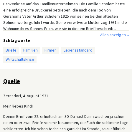
Bankenkrise auf das Familienunternehmen. Die Familie Scholem hatte
eine erfolgreiche Druckerei betrieben, die nach dem Tod von
Gershoms Vater Arthur Scholem 1925 von seinen beiden ältesten
Söhnen weitergeführt wurde. Seine verwitwete Mutter zog 1931 in die
Wohnung ihres Sohnes Erich, wie sie in diesem Brief beschreibt.
Sowohl Erich als auch sein Bruder Reinhold emigrierten 1938 nach
Alles anzeigen ⌵
Schlagworte
Australien, wohin Betty ihnen ein Jahr später folgte.
Briefe
Familien
Firmen
Lebensstandard
Wirtschaftskrise
Quelle
Zernsdorf, 4. August 1931
Mein liebes Kind!
Deinen Brief vom 22. erhielt ich am 30. Da hast Du inzwischen ja schon
einen oder zwei Briefe von mir bekommen, die Euch die schlimme Lage
schilderten. Ich bin schon technisch garnicht im Stande,
so
ausführlich