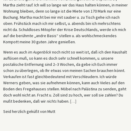
Martha zieht rauf. Ich will so lange wir das Haus halten können, in meiner
Wohnung bleiben, denn so lange ist die Miete von 170 Mark nur eine
Buchung. Martha macht bei mir mit sauber u. zu Tisch gehe ich nach
oben. Frühstück mach ich mir selbst, u. abends bin ich mehrschtens
nicht da. Schuldloses Mitopfer der Krise Deutschlands, werde ich mich
auf die berühmte „andre Basis“ stellen u. als wohlschmeckendes
Kompott meine 30 guten Jahre genießen.
Wenn es auch
im Augenblick
noch nicht so weit ist, daß ich den Haushalt
auflösen muß, so kann es doch sehr schnell kommen, u. unsere
postalische Entfernung sind 2–3 Wochen, da gebe ich Euch immer
schon zu überlegen, ob Ihr etwas von meinen Sachen brauchen könnt.
Verkaufen ist fast gleichbedeutend mit Verschleudern. Ich würde
Werners geben, was sie aufnehmen können, kann auch Vieles auf den
Boden des Fregehauses stellen. Möbel nach Palästina zu senden, geht
doch wohl nicht an. Fracht u. Zoll sind zu hoch, wer soll sie zahlen? Du
mußt bedenken, daß wir
nichts
haben.
[
…
]
Seid herzlich geküßt von Mutt