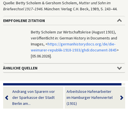
Quelle: Betty Scholem & Gershom Scholem,
Mutter und Sohn im
Briefwechsel 1917–1946.
München: Verlag C.H. Beck, 1989, S. 243–44.
EMPFOHLENE ZITATION
Betty Scholem zur Wirtschaftskrise (August 1931),
veröffentlicht in: German History in Documents and
Images, <
https://germanhistorydocs.org/de/die-
weimarer-republik-1918-1933/ghdi:document-3845
>
[05.06.2026].
ÄHNLICHE QUELLEN
Andrang von Sparern vor
Arbeitslose Hafenarbeiter
der Sparkasse der Stadt
im Hamburger Hafenviertel
Berlin am...
(1931)