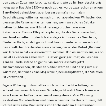
den ganzen Zusammenbruch zu schildern, wie es für Euer Verständnis
nötig wäre. Das Jahr 1930 war noch gut, es wurde zwar schon an einem
Bank-Debet geknabbert, aber bei einigermaßen normalem
Geschäftsgang hoffte man es nach u. nach abzudecken. Wir hätten doch
diese große Reise nicht unternommen, wenn wir solches Debakel
hätten fürchten müssen!! Es ist hereingebrochen, wie eine
Katastrophe. Riesige Ettiquettenpleiten, die das Debet riesenhaft
anschwellen ließen, zugleich fast völliges Aufhören des Geschäfts,
Pleite der Bank, so daß garnicht mit ihnen zu reden ist u. sie sich auf
den staatlichen Treuhänder zurückziehen, der an den Debet „Kunden“
kein Interesse hat – alles kommt zusammen. Und es sieht so aus, als ob
uns Alles verloren gehen wird. Es ist ein geringer Trost, daß es dem
ganzen Handelsstand so geht u. viel mehr Geschäfte jetzt
zusammenbrechen, als stehen bleiben werden. Und da ringsum nur
Wüste ist, sieht man keine Möglichkeit, neu anzupflanzen, die Situation
ist verzweifelt.
[
…
]
Eigene Wohnung u. Haushalt kann ich nicht aufrecht erhalten, das
scheint unausweichlich zu sein. Schade, nicht wahr? Meine Mama war
zwar keine reiche Frau, aber sie ist wenigstens in
ihrer
Wohnung
gestorben. Von allen Kombinationen scheint mir die Beste zu sein, daß
ich zu Erichs gehe. Die Hermine von Erichs geht am 1. September,