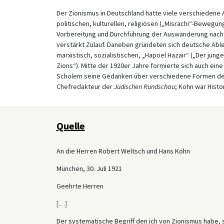
Der Zionismus in Deutschland hatte viele verschieden
politischen, kulturellen, religiösen („Misrachi“-Bewegu
Vorbereitung und Durchführung der Auswanderung nach P
verstärkt Zulauf. Daneben gründeten sich deutsche Able
marxistisch, sozialistischen, „Hapoel Hazair“ („Der jung
Zions“). Mitte der 1920er Jahre formierte sich auch eine
Scholem seine Gedanken über verschiedene Formen des
Chefredakteur der
Jüdischen Rundschau
; Kohn war Histo
Quelle
An die Herren Robert Weltsch und Hans Kohn
München, 30. Juli 1921
Geehrte Herren
[
…
]
Der systematische Begriff den ich von Zionismus habe, s