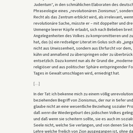
Judentum“, in den schmählichen Elaboraten des deutsch
Phraseologie eines „revolutionären Zionismus“, sondern 
Recht als das Zentrum erblickt wird, als irrelevant, wen
revolutionäre Sache, müsste er – mit doppelter und dre
Unmenge leerer Köpfe erlaubt, sich nach Belieben brei
Angelegenheiten des Volkes zu kompromittieren und zu g
hat, das (s) ein redseliger Literat im Golus sich als „jun
nicht aus Unwissenheit, sondern aus Ehrfurcht vor dem
kühn und anmaßend zu überspringen oder zu überbrücken 
entsetzlich. Dazu kommt nun als ihr Grund die „moderne“
religiöser und aus politischer Sphäre entspringender F
Tages in Gewalt umschlagen wird, erniedrigt hat.
[
…
]
In der Tat: ich bekenne mich zu einem völlig unrevolution
beziehenden Begriff von Zionismus, der nur in tiefer un
glaube nicht an eine wesentliche Beziehung sozialer Pr
daß
wenn
die Wiedergeburt des jüdischen Volkes gelinge
und daß wenn sie scheitern sollte, sie es auch im sozial
Seele nicht, welche Sie verlangen, und von denen Sie beh
Lehre welche freilich von Zion ausgegangen ist, ohne das