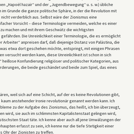
en „Hapoël hazaïr“ und der „Jugendbewegung“ u. s. w.) übliche
im Grunde die ganze politische Sphäre, in der die Revolution mit
n nicht verderblich aus. Selbst wäre der Zionismus eine
ifacher Vorsicht – diese Terminologie vermeiden, welche es einer
t zu machen und mit ihrem Geschwätz die wichtigsten
efährden. Die Unreinlichkeit einer Terminologie, die es ermöglicht
ger Arbeiter“ anpreisen darf, daß diejenige Distanz von Palästina, die
, was etwa dort geschehen möchte, entspringt, mit einigen Phrasen
versucht werden kann, diese Unreinlichkeit ist schon in sich
 heillose Konfundierung religiöser und politischer Kategorien, aus
orderungen, die beide geschändet und beide zum Spiel, das eines
ären, weil sich auf eine Schicht, auf der es keine Revolutionen gibt,
d kaum anstehender Ironie revolutionär genannt werden kann. Ich
obleme zu der Aufgabe des Zionismus, das heißt, ich bin überzeugt,
n wird, sie auch im schlimmsten Kapitalistenstaat gelingen wird,
istischsten Staat täte. Ich kenne aber auch all jene Umwälzungen der
aupten erfasst zu sein, ich kenne nur die tiefe Stetigkeit einer
 Ohr der Zionisten zu treffen.