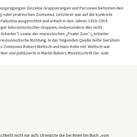
e Ausprägungen. Einzelne Gruppierungen und Personen betonten den
ng) oder praktischen Zionismus. Letzterer war auf die konkrete
alästina ausgerichtet und erhielt in den Jahren 1910–1914
ger linkszionistischer Gruppen, insbesondere des nicht-
e Arbeiter“) sowie der marxistischen „Poalei Zion“ („Arbeiter
 revisionistische Richtung. In der folgenden Quelle teilte Gershom
 Zionismus Robert Weltsch und Hans Kohn mit. Weltsch war
riker und publizierte in Martin Bubers Monatsschrift
Der Jude.
chließt nicht nur aufs strengste die bei Ihnen (im Buch „vom