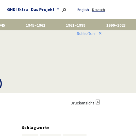
GHDI Extra
Das Projekt
English
Deutsch
945
1945–1961
1961–1989
1990–2023
Schließen
✕
)
Druckansicht
Schlagworte