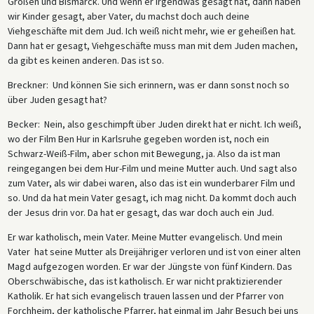
Großen und Bismarck. Und wenn er irgendwas gesagt hat, dann haben
wir Kinder gesagt, aber Vater, du machst doch auch deine
Viehgeschäfte mit dem Jud. Ich weiß nicht mehr, wie er geheißen hat.
Dann hat er gesagt, Viehgeschäfte muss man mit dem Juden machen,
da gibt es keinen anderen. Das ist so.
Breckner: Und können Sie sich erinnern, was er dann sonst noch so
über Juden gesagt hat?
Becker: Nein, also geschimpft über Juden direkt hat er nicht. Ich weiß,
wo der Film Ben Hur in Karlsruhe gegeben worden ist, noch ein
Schwarz-Weiß-Film, aber schon mit Bewegung, ja. Also da ist man
reingegangen bei dem Hur-Film und meine Mutter auch. Und sagt also
zum Vater, als wir dabei waren, also das ist ein wunderbarer Film und
so. Und da hat mein Vater gesagt, ich mag nicht. Da kommt doch auch
der Jesus drin vor. Da hat er gesagt, das war doch auch ein Jud.
Er war katholisch, mein Vater. Meine Mutter evangelisch. Und mein
Vater hat seine Mutter als Dreijähriger verloren und ist von einer alten
Magd aufgezogen worden. Er war der Jüngste von fünf Kindern. Das
Oberschwäbische, das ist katholisch. Er war nicht praktizierender
Katholik. Er hat sich evangelisch trauen lassen und der Pfarrer von
Forchheim, der katholische Pfarrer, hat einmal im Jahr Besuch bei uns