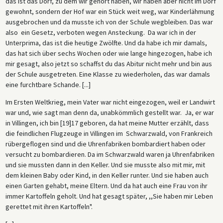
das ist das Dorf, zu dem wir gehört haben, wir haben aber nicht im Dorf
gewohnt, sondern der Hof war ein Stück weit weg, war Kinderlähmung
ausgebrochen und da musste ich von der Schule wegbleiben. Das war
also ein Gesetz, verboten wegen Ansteckung. Da war ich in der
Unterprima, das ist die heutige Zwölfte. Und da habe ich mir damals,
das hat sich über sechs Wochen oder wie lange hingezogen, habe ich
mir gesagt, also jetzt so schaffst du das Abitur nicht mehr und bin aus
der Schule ausgetreten. Eine Klasse zu wiederholen, das war damals
eine furchtbare Schande. [...]
Im Ersten Weltkrieg, mein Vater war nicht eingezogen, weil er Landwirt
war und, wie sagt man denn da, unabkömmlich gestellt war. Ja, er war
in Villingen, ich bin [19]17 geboren, da hat meine Mutter erzählt, dass
die feindlichen Flugzeuge in Villingen im Schwarzwald, von Frankreich
rübergeflogen sind und die Uhrenfabriken bombardiert haben oder
versucht zu bombardieren. Da im Schwarzwald waren ja Uhrenfabriken
und sie mussten dann in den Keller. Und sie musste also mit mir, mit
dem kleinen Baby oder Kind, in den Keller runter. Und sie haben auch
einen Garten gehabt, meine Eltern. Und da hat auch eine Frau von ihr
immer Kartoffeln geholt. Und hat gesagt später, ,,Sie haben mir Leben
gerettet mit ihren Kartoffeln".