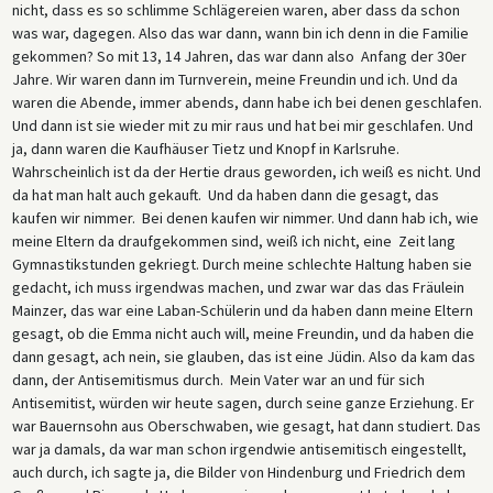
nicht, dass es so schlimme Schlägereien waren, aber dass da schon
was war, dagegen. Also das war dann, wann bin ich denn in die Familie
gekommen? So mit 13, 14 Jahren, das war dann also Anfang der 30er
Jahre. Wir waren dann im Turnverein, meine Freundin und ich. Und da
waren die Abende, immer abends, dann habe ich bei denen geschlafen.
Und dann ist sie wieder mit zu mir raus und hat bei mir geschlafen. Und
ja, dann waren die Kaufhäuser Tietz und Knopf in Karlsruhe.
Wahrscheinlich ist da der Hertie draus geworden, ich weiß es nicht. Und
da hat man halt auch gekauft. Und da haben dann die gesagt, das
kaufen wir nimmer. Bei denen kaufen wir nimmer. Und dann hab ich, wie
meine Eltern da draufgekommen sind, weiß ich nicht, eine Zeit lang
Gymnastikstunden gekriegt. Durch meine schlechte Haltung haben sie
gedacht, ich muss irgendwas machen, und zwar war das das Fräulein
Mainzer, das war eine Laban-Schülerin und da haben dann meine Eltern
gesagt, ob die Emma nicht auch will, meine Freundin, und da haben die
dann gesagt, ach nein, sie glauben, das ist eine Jüdin. Also da kam das
dann, der Antisemitismus durch. Mein Vater war an und für sich
Antisemitist, würden wir heute sagen, durch seine ganze Erziehung. Er
war Bauernsohn aus Oberschwaben, wie gesagt, hat dann studiert. Das
war ja damals, da war man schon irgendwie antisemitisch eingestellt,
auch durch, ich sagte ja, die Bilder von Hindenburg und Friedrich dem