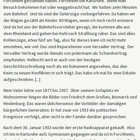
Forchheim gestanden haben. Forchheim bei Karlsruhe. Wenn man
Besuch bekommen hat oder weggebracht hat. Wir hatten zehn Minuten
zum Bahnhof. Und da sind die Güterzüge vorbeigefahren. Da haben wir
die Wagen gezählt als Kinder. 80 Wagen, wenn ich mich recht erinnere.
Und da hat uns der Bahnhofsvorsteher gesagt, die kommen alle aus
dem Rheinland und gehen bei Kehl nach Straßburg rüber. Das sind alles
Kohlenzüge, etwa fünf am Tag, also für dieses kann ich nicht mehr
einstehen, wie viel. Das sind Reparationen vom Versailler Vertrag. Der
Versailler Vertrag wurde damals von jedermann als Schandvertrag
empfunden. Vielleicht wird er auch von der heutigen
Geschichtsschreibung noch als ein Dokument angesehen, das den
Keim zu neuen Konflikten in sich trägt. Das habe ich mal für eine Enkelin
aufgeschrieben. [...]
Mein Vater lebte von 1877 bis 1937. Über seinem Sofaplatz im
Wohnzimmer hingen die Bilder von Friedrich dem Großen, Bismarck und
Hindenburg. Das waren üblicherweise die Vorbilder der damaligen
bürgerlichen Generation. Er hat zwar vor 1933 die politischen
Ereignisse verfolgt, aber nicht in der Familie darüber gesprochen.
Nach dem 30. Januar 1933 wurde der erste Radioapparat gekauft. Also
ich bin in Karlsruhe aufs Gymnasium gegangen und da ist in Forchheim,