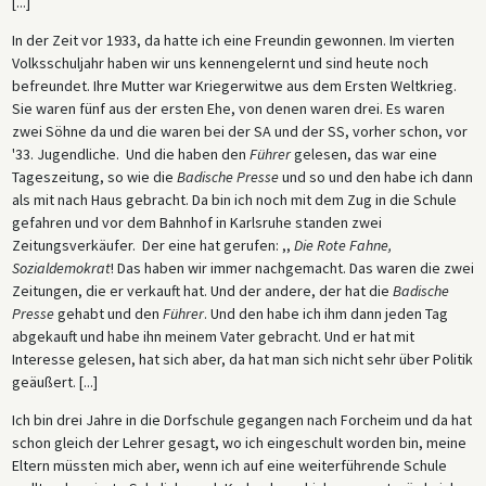
[...]
In der Zeit vor 1933, da hatte ich eine Freundin gewonnen. Im vierten
Volksschuljahr haben wir uns kennengelernt und sind heute noch
befreundet. Ihre Mutter war Kriegerwitwe aus dem Ersten Weltkrieg.
Sie waren fünf aus der ersten Ehe, von denen waren drei. Es waren
zwei Söhne da und die waren bei der SA und der SS, vorher schon, vor
'33. Jugendliche. Und die haben den
Führer
gelesen, das war eine
Tageszeitung, so wie die
Badische Presse
und so und den habe ich dann
als mit nach Haus gebracht. Da bin ich noch mit dem Zug in die Schule
gefahren und vor dem Bahnhof in Karlsruhe standen zwei
Zeitungsverkäufer. Der eine hat gerufen: ,,
Die Rote Fahne,
Sozialdemokrat
! Das haben wir immer nachgemacht. Das waren die zwei
Zeitungen, die er verkauft hat. Und der andere, der hat die
Badische
Presse
gehabt und den
Führer
. Und den habe ich ihm dann jeden Tag
abgekauft und habe ihn meinem Vater gebracht. Und er hat mit
Interesse gelesen, hat sich aber, da hat man sich nicht sehr über Politik
geäußert. [...]
Ich bin drei Jahre in die Dorfschule gegangen nach Forcheim und da hat
schon gleich der Lehrer gesagt, wo ich eingeschult worden bin, meine
Eltern müssten mich aber, wenn ich auf eine weiterführende Schule