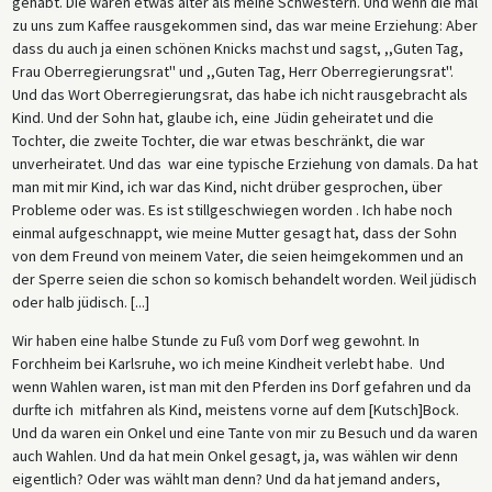
gehabt. Die waren etwas älter als meine Schwestern. Und wenn die mal
zu uns zum Kaffee rausgekommen sind, das war meine Erziehung: Aber
dass du auch ja einen schönen Knicks machst und sagst, ,,Guten Tag,
Frau Oberregierungsrat'' und ,,Guten Tag, Herr Oberregierungsrat''.
Und das Wort Oberregierungsrat, das habe ich nicht rausgebracht als
Kind. Und der Sohn hat, glaube ich, eine Jüdin geheiratet und die
Tochter, die zweite Tochter, die war etwas beschränkt, die war
unverheiratet. Und das war eine typische Erziehung von damals. Da hat
man mit mir Kind, ich war das Kind, nicht drüber gesprochen, über
Probleme oder was. Es ist stillgeschwiegen worden . Ich habe noch
einmal aufgeschnappt, wie meine Mutter gesagt hat, dass der Sohn
von dem Freund von meinem Vater, die seien heimgekommen und an
der Sperre seien die schon so komisch behandelt worden. Weil jüdisch
oder halb jüdisch. [...]
Wir haben eine halbe Stunde zu Fuß vom Dorf weg gewohnt. In
Forchheim bei Karlsruhe, wo ich meine Kindheit verlebt habe. Und
wenn Wahlen waren, ist man mit den Pferden ins Dorf gefahren und da
durfte ich mitfahren als Kind, meistens vorne auf dem [Kutsch]Bock.
Und da waren ein Onkel und eine Tante von mir zu Besuch und da waren
auch Wahlen. Und da hat mein Onkel gesagt, ja, was wählen wir denn
eigentlich? Oder was wählt man denn? Und da hat jemand anders,