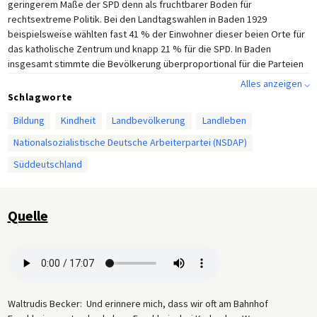
geringerem Maße der SPD denn als fruchtbarer Boden für
rechtsextreme Politik. Bei den Landtagswahlen in Baden 1929
beispielsweise wählten fast 41 % der Einwohner dieser beien Orte für
das katholische Zentrum und knapp 21 % für die SPD. In Baden
insgesamt stimmte die Bevölkerung überproportional für die Parteien
der Mitte und die Mitte-Links Parteien, und die „Weimarer Koalition”
Alles anzeigen ⌵
behielt bis 1932 eine ununterbrochene Regierungsmehrheit im Landtag.
Schlagworte
Dennoch waren, wie Beckers Anmerkungen zu den Ansichten ihres
Bildung
Kindheit
Landbevölkerung
Landleben
Vaters zeigen, rechtsextreme Organisationen in den 1920er Jahren in
Villingen präsent. Gruppen wie der Schlageter-Bund und der
Nationalsozialistische Deutsche Arbeiterpartei (NSDAP)
Deutschvölkische Schutz- und Trutzbund zogen junge Mitglieder an,
Süddeutschland
darunter den späteren nationalsozialistischen Bürgermeister der
Stadt, Hermann Schneider, der sich bereits als Jugendlicher in diesen
Kreisen bewegt hatte. Bis 1930 hatten sich die Wähler in Villingen – wie
im restlichen Deutschland – zunehmend der NSDAP zugewandt.
Quelle
Waltrudis Becker: Und erinnere mich, dass wir oft am Bahnhof