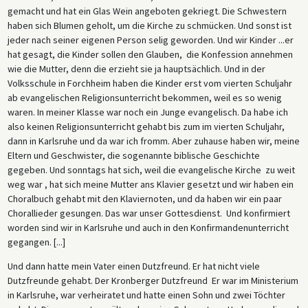
gemacht und hat ein Glas Wein angeboten gekriegt. Die Schwestern
haben sich Blumen geholt, um die Kirche zu schmücken. Und sonst ist
jeder nach seiner eigenen Person selig geworden. Und wir Kinder ...er
hat gesagt, die Kinder sollen den Glauben, die Konfession annehmen
wie die Mutter, denn die erzieht sie ja hauptsächlich. Und in der
Volksschule in Forchheim haben die Kinder erst vom vierten Schuljahr
ab evangelischen Religionsunterricht bekommen, weil es so wenig
waren. In meiner Klasse war noch ein Junge evangelisch. Da habe ich
also keinen Religionsunterricht gehabt bis zum im vierten Schuljahr,
dann in Karlsruhe und da war ich fromm. Aber zuhause haben wir, meine
Eltern und Geschwister, die sogenannte biblische Geschichte
gegeben. Und sonntags hat sich, weil die evangelische Kirche zu weit
weg war , hat sich meine Mutter ans Klavier gesetzt und wir haben ein
Choralbuch gehabt mit den Klaviernoten, und da haben wir ein paar
Chorallieder gesungen. Das war unser Gottesdienst. Und konfirmiert
worden sind wir in Karlsruhe und auch in den Konfirmandenunterricht
gegangen. [...]
Und dann hatte mein Vater einen Dutzfreund. Er hat nicht viele
Dutzfreunde gehabt. Der Kronberger Dutzfreund Er war im Ministerium
in Karlsruhe, war verheiratet und hatte einen Sohn und zwei Töchter