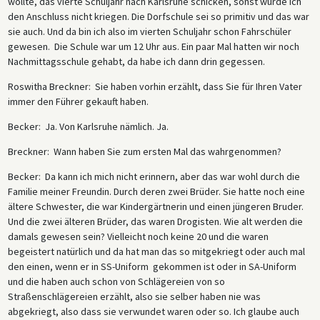
wollte, das vierte Schuljahr nach Karlsruhe schicken, sonst würde ich
den Anschluss nicht kriegen. Die Dorfschule sei so primitiv und das war
sie auch. Und da bin ich also im vierten Schuljahr schon Fahrschüler
gewesen. Die Schule war um 12 Uhr aus. Ein paar Mal hatten wir noch
Nachmittagsschule gehabt, da habe ich dann drin gegessen.
Roswitha Breckner: Sie haben vorhin erzählt, dass Sie für Ihren Vater
immer den Führer gekauft haben.
Becker: Ja. Von Karlsruhe nämlich. Ja.
Breckner: Wann haben Sie zum ersten Mal das wahrgenommen?
Becker: Da kann ich mich nicht erinnern, aber das war wohl durch die
Familie meiner Freundin. Durch deren zwei Brüder. Sie hatte noch eine
ältere Schwester, die war Kindergärtnerin und einen jüngeren Bruder.
Und die zwei älteren Brüder, das waren Drogisten. Wie alt werden die
damals gewesen sein? Vielleicht noch keine 20 und die waren
begeistert natürlich und da hat man das so mitgekriegt oder auch mal
den einen, wenn er in SS-Uniform gekommen ist oder in SA-Uniform
und die haben auch schon von Schlägereien von so
Straßenschlägereien erzählt, also sie selber haben nie was
abgekriegt, also dass sie verwundet waren oder so. Ich glaube auch