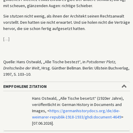
mit scheuen, glänzenden Augen: richtige Schieber.
Sie stutzen nicht wenig, als ihnen der Architekt seinen Rechtsanwalt
vorstellt. Den hatten sie nicht erwartet. Und sie holen nicht die Verträge
hervor, die sie schon fertig aufgesetzt hatten.
[
…
]
Quelle: Hans Ostwald, „Alle Tische bestezt“, in
Potsdamer Platz,
Drehscheibe der Welt
, Hrsg. Günther Bellman. Berlin: Ullstein Buchverlag,
1997, S. 103–10.
EMPFOHLENE ZITATION
Hans Ostwald, „Alle Tische besetzt“ (1920er Jahre),
veröffentlicht in: German History in Documents and
Images, <
https://germanhistorydocs.org/de/die-
weimarer-republik-1918-1933/ghdi:document-4649
>
[07.06.2026].