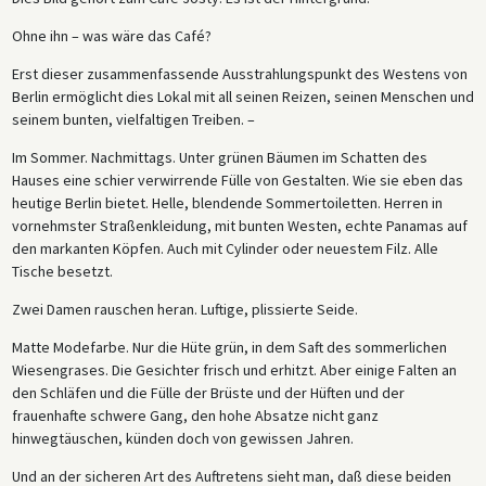
Ohne ihn – was wäre das Café?
Erst dieser zusammenfassende Ausstrahlungspunkt des Westens von
Berlin ermöglicht dies Lokal mit all seinen Reizen, seinen Menschen und
seinem bunten, vielfaltigen Treiben. –
Im Sommer. Nachmittags. Unter grünen Bäumen im Schatten des
Hauses eine schier verwirrende Fülle von Gestalten. Wie sie eben das
heutige Berlin bietet. Helle, blendende Sommertoiletten. Herren in
vornehmster Straßenkleidung, mit bunten Westen, echte Panamas auf
den markanten Köpfen. Auch mit Cylinder oder neuestem Filz. Alle
Tische besetzt.
Zwei Damen rauschen heran. Luftige, plissierte Seide.
Matte Modefarbe. Nur die Hüte grün, in dem Saft des sommerlichen
Wiesengrases. Die Gesichter frisch und erhitzt. Aber einige Falten an
den Schläfen und die Fülle der Brüste und der Hüften und der
frauenhafte schwere Gang, den hohe Absatze nicht ganz
hinwegtäuschen, künden doch von gewissen Jahren.
Und an der sicheren Art des Auftretens sieht man, daß diese beiden