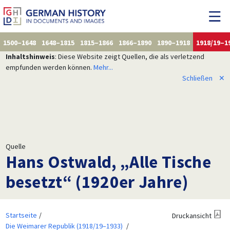
1500–1648
1648–1815
1815–1866
1866–1890
1890–1918
1918/19–1
Inhaltshinweis
: Diese Website zeigt Quellen, die als verletzend
empfunden werden können.
Mehr...
Schließen
✕
Quelle
Hans Ostwald, „Alle Tische
besetzt“ (1920er Jahre)
Startseite
Druckansicht
Die Weimarer Republik (1918/19–1933)