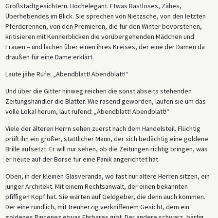
Großstadtgesichtern. Hochelegant. Etwas Rastloses, Zähes,
Überhebendes im Blick. Sie sprechen von Nietzsche, von den letzten
Pferderennen, von den Premieren, die für den Winter bevorstehen,
kritisieren mit Kennerblicken die vorübergehenden Mädchen und
Frauen – und lachen über einen ihres Kreises, der eine der Damen da
draußen für eine Dame erklärt.
Laute jähe Rufe: „Abendblatt! Abendblatt!“
Und über die Gitter hinweg reichen die sonst abseits stehenden
Zeitungshändler die Blätter. Wie rasend geworden, laufen sie um das
volle Lokal herum, laut rufend: „Abendblatt! Abendblatt!“
Viele der älteren Herrn sehen zuerst nach dem Handelsteil. Flüchtig
prüft ihn ein großer, stattlicher Mann, der sich bedächtig eine goldene
Brille aufsetzt: Er will nur sehen, ob die Zeitungen richtig bringen, was
er heute auf der Börse für eine Panik angerichtet hat.
Oben, in der kleinen Glasveranda, wo fast nur ältere Herren sitzen, ein
junger Architekt. Mit einem Rechtsanwalt, der einen bekannten
pfiffigen Kopf hat. Sie warten auf Geldgeber, die denn auch kommen.
Der eine rundlich, mit treuherzig verkniffenem Gesicht, dem ein
goldenes Pincenez etwas Ehrbares gibt. Der andere schwarz, bärtig,