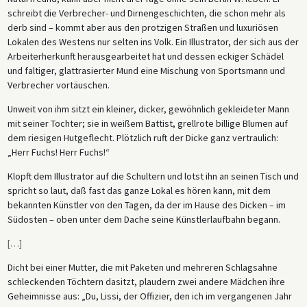
schreibt die Verbrecher- und Dirnengeschichten, die schon mehr als
derb sind – kommt aber aus den protzigen Straßen und luxuriösen
Lokalen des Westens nur selten ins Volk. Ein Illustrator, der sich aus der
Arbeiterherkunft herausgearbeitet hat und dessen eckiger Schädel
und faltiger, glattrasierter Mund eine Mischung von Sportsmann und
Verbrecher vortäuschen.
Unweit von ihm sitzt ein kleiner, dicker, gewöhnlich gekleideter Mann
mit seiner Tochter; sie in weißem Battist, grellrote billige Blumen auf
dem riesigen Hutgeflecht. Plötzlich ruft der Dicke ganz vertraulich:
„Herr Fuchs! Herr Fuchs!“
Klopft dem Illustrator auf die Schultern und lotst ihn an seinen Tisch und
spricht so laut, daß fast das ganze Lokal es hören kann, mit dem
bekannten Künstler von den Tagen, da der im Hause des Dicken – im
Südosten – oben unter dem Dache seine Künstlerlaufbahn begann.
[
…
]
Dicht bei einer Mutter, die mit Paketen und mehreren Schlagsahne
schleckenden Töchtern dasitzt, plaudern zwei andere Mädchen ihre
Geheimnisse aus: „Du, Lissi, der Offizier, den ich im vergangenen Jahr