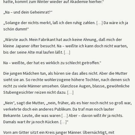
hatte, kommt zum Winter wieder auf Akademie hierher.“
„Na – und dein Geheimrat?“
„Solange der nichts merkt, laß ich den ruhig zahlen.
[
…
]
Da wäre ich ja
schön dumm!“
„Wärste auch. Mein Fabrikant hat auch keine Ahnung, daß mich der
kleine Japaner öfter besucht. Na – weißte ich kann doch nicht warten,
bis der seine Alte mal laufen läßt.
[
…
]
Na – weißte, der hat es wirklich zu schlecht getroffen.“
Die jungen Mädchen tun, als hören sie das alles nicht. Aber die Mutter
sieht sie an. So rechte wohlerzogene höhere Tochter, nach denen sich
nicht zu viele Männer umsehen. Glanzlose Augen, blasse, gewöhnliche
Stubengesichter reizen nicht dazu.
[
…
]
„Nein“, sagt die Mutter, „nein, früher, als es hier noch nicht so groß war,
verkehrte doch ein anderes Publikum. Da traf man noch lauter
Bekannte. Leute, die was waren
[
…
]
Aber – davon wißt ihr ja nichts.
Damals wart ihr ja noch Kücken.
[
…
]
“
Vorn am Gitter sitzt ein Kreis junger Männer. Übernächtigt, mit