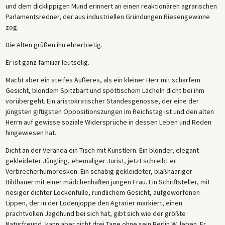
und dem dicklippigen Mund erinnert an einen reaktionären agrarischen
Parlamentsredner, der aus industriellen Gründungen Riesengewinne
zog.
Die Alten grüßen ihn ehrerbietig.
Er ist ganz familiär leutselig.
Macht aber ein steifes Äußeres, als ein kleiner Herr mit scharfem
Gesicht, blondem Spitzbart und spöttischem Lächeln dicht bei ihm
vorübergeht. Ein aristokratischer Standesgenosse, der eine der
jüngsten giftigsten Oppositionszungen im Reichstag ist und den alten
Herrn auf gewisse soziale Widersprüche in dessen Leben und Reden
hingewiesen hat.
Dicht an der Veranda ein Tisch mit Künstlern. Ein blonder, elegant
gekleideter Jüngling, ehemaliger Jurist, jetzt schreibt er
Verbrecherhumoresken. Ein schäbig gekleideter, blaßhaariger
Bildhauer mit einer mädchenhaften jungen Frau. Ein Schriftsteller, mit
riesiger dichter Lockenfülle, rundlichem Gesicht, aufgeworfenen
Lippen, der in der Lodenjoppe den Agrarier markiert, einen
prachtvollen Jagdhund bei sich hat, gibt sich wie der größte
Naturfreund, kann aber nicht drei Tage ohne sein Berlin W. leben. Er