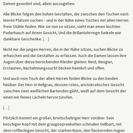
Damen gewohnt sind, allein auszugehen.
Alle Blicke folgen den hohen Gestalten, die zwischen den Tischen nach
leeren Plätzen suchen – und in der Nähe eines Tisches mit alten Herren
freie Stühle finden. Wie sie nun so sitzen, sieht man einen leichten
Puderhauch auf ihrem Gesicht, Und die Brillantohrringe funkeln wie
dankbare Geschenke.
[
…
]
Nicht nur die jungen Herren, die in der Nähe sitzen, suchen Blicke zu
erhaschen und die Gestalten zu erfassen. Auch die Damen lassen ihre
Augen über diese berückenden Kleider gleiten. Neid, Neugier,
Erstaunen, Nachahmungssucht blicken heimlich und offen.
Und auch vom Tisch der alten Herren finden Blicke zu den beiden
hinüber. Der Herr in Hellgrau, dessen rotes, aristokratisches Gesicht
zwischen zwei weißlichen Bartenden glüht, weiß auf dem Gesicht der
einen ein feines Lächeln hervorzurufen.
[
…
]
Plötzlich kommt ein großer, breitschultriger Herr vorüber. Sein
knochiger Kopf mit dem graugesprenkelten schmalen Vollbart, mit
dem rotfleckigen Gesicht, der starken Nase, den flackernden Augen