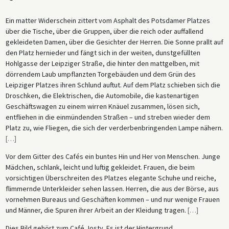
Ein matter Widerschein zittert vom Asphalt des Potsdamer Platzes
über die Tische, über die Gruppen, über die reich oder auffallend
gekleideten Damen, über die Gesichter der Herren. Die Sonne prallt auf
den Platz hernieder und fängt sich in der weiten, dunstgefüllten
Hohlgasse der Leipziger Straße, die hinter den mattgelben, mit
dörrendem Laub umpflanzten Torgebäuden und dem Grün des
Leipziger Platzes ihren Schlund auftut. Auf dem Platz schieben sich die
Droschken, die Elektrischen, die Automobile, die kastenartigen
Geschäftswagen zu einem wirren Knäuel zusammen, lösen sich,
entfliehen in die einmündenden Straßen – und streben wieder dem
Platz zu, wie Fliegen, die sich der verderbenbringenden Lampe nähern.
[
…
]
Vor dem Gitter des Cafés ein buntes Hin und Her von Menschen. Junge
Mädchen, schlank, leicht und luftig gekleidet. Frauen, die beim
vorsichtigen Überschreiten des Platzes elegante Schuhe und reiche,
flimmernde Unterkleider sehen lassen. Herren, die aus der Börse, aus
vornehmen Bureaus und Geschäften kommen – und nur wenige Frauen
und Männer, die Spuren ihrer Arbeit an der Kleidung tragen.
[
…
]
Dies Bild gehört zum Café Josty. Es ist der Hintergrund.