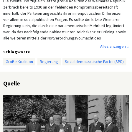
Die zweite und zugleich letzte große Koalition der Weimarer Republik
zerbrach bereits 1930 an der fehlenden Kompromissbereitschaft
innerhalb der Parteien angesichts ihrer innenpolitischen Differenzen
vor allem in sozialpolitischen Fragen. Es sollte die letzte Weimarer
Regierung sein, die durch eine parlamentarische Mehrheit legitimiert
war, da das nachfolgende Kabinett unter Reichskanzler Brüning sowie
alle weiteren mittels der Notverordnungsvollmacht des
Reichspräsidenten regierten. Der Reichstag wurde hierdurch
Alles anzeigen ⌵
gegenüber dem Reichspräsidenten erheblich geschwächt, und der
Schlagworte
Parlamentarismus zugunsten einer autoritären, präsidialen
Große Koalition
Regierung
Sozialdemokratische Partei (SPD)
Regierungsform verdrängt. Reichspräsident Hindenburg und seine
Berater hatten bereits seit einiger Zeit politisch auf eine Regierung
durch Präsidialkabinette hingearbeitet.
Quelle