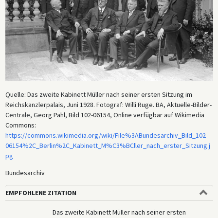
Quelle: Das zweite Kabinett Müller nach seiner ersten Sitzung im
Reichskanzlerpalais, Juni 1928. Fotograf: Willi Ruge. BA, Aktuelle-Bilder-
Centrale, Georg Pahl, Bild 102-06154, Online verfügbar auf Wikimedia
Commons:
https://commons.wikimedia.org/wiki/File%3ABundesarchiv_Bild_102-
06154%2C_Berlin%2C_Kabinett_M%C3%BCller_nach_erster_Sitzung.j
pg
Bundesarchiv
EMPFOHLENE ZITATION
Das zweite Kabinett Müller nach seiner ersten