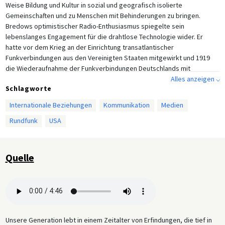
Weise Bildung und Kultur in sozial und geografisch isolierte
Gemeinschaften und zu Menschen mit Behinderungen zu bringen.
Bredows optimistischer Radio-Enthusiasmus spiegelte sein
lebenslanges Engagement für die drahtlose Technologie wider. Er
hatte vor dem Krieg an der Einrichtung transatlantischer
Funkverbindungen aus den Vereinigten Staaten mitgewirkt und 1919
die Wiederaufnahme der Funkverbindungen Deutschlands mit
ausländischen Sendern angeleitet. Seine Ansprache an die
Alles anzeigen ⌵
Schlagworte
amerikanische Bevölkerung war ein weiterer Schritt in Bredows
kontinuierlichen Bemühungen, durch Rundfunk internationale
Internationale Beziehungen
Kommunikation
Medien
Netzwerke aufzubauen.
Rundfunk
USA
Quelle
Unsere Generation lebt in einem Zeitalter von Erfindungen, die tief in