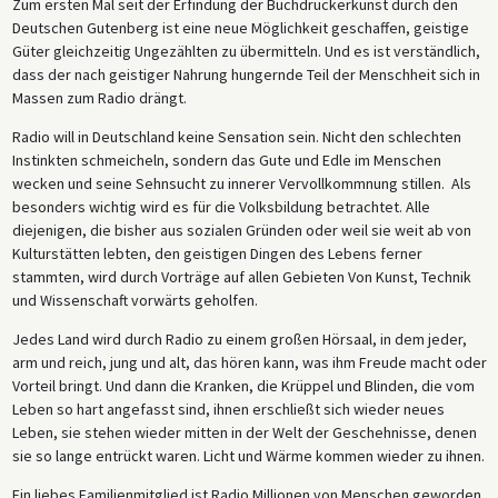
Zum ersten Mal seit der Erfindung der Buchdruckerkunst durch den
Deutschen Gutenberg ist eine neue Möglichkeit geschaffen, geistige
Güter gleichzeitig Ungezählten zu übermitteln. Und es ist verständlich,
dass der nach geistiger Nahrung hungernde Teil der Menschheit sich in
Massen zum Radio drängt.
Radio will in Deutschland keine Sensation sein. Nicht den schlechten
Instinkten schmeicheln, sondern das Gute und Edle im Menschen
wecken und seine Sehnsucht zu innerer Vervollkommnung stillen. Als
besonders wichtig wird es für die Volksbildung betrachtet. Alle
diejenigen, die bisher aus sozialen Gründen oder weil sie weit ab von
Kulturstätten lebten, den geistigen Dingen des Lebens ferner
stammten, wird durch Vorträge auf allen Gebieten Von Kunst, Technik
und Wissenschaft vorwärts geholfen.
Jedes Land wird durch Radio zu einem großen Hörsaal, in dem jeder,
arm und reich, jung und alt, das hören kann, was ihm Freude macht oder
Vorteil bringt. Und dann die Kranken, die Krüppel und Blinden, die vom
Leben so hart angefasst sind, ihnen erschließt sich wieder neues
Leben, sie stehen wieder mitten in der Welt der Geschehnisse, denen
sie so lange entrückt waren. Licht und Wärme kommen wieder zu ihnen.
Ein liebes Familienmitglied ist Radio Millionen von Menschen geworden,