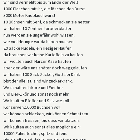
wir sind vermehlt bis zum Ende der Welt
1000 Flaschen mit ihr, die löschen den Durst
3000 Meter Knoblauchwurst
10 Büchsen mit Senf, da schmecken sie netter
wir haben 10 Zentner Lorbeerblätter
nun werden sie ungefähr wohl wissen,
wie viel Heringe wir da haben müssen.
20 Säcke Nudeln, ein riesiger Haufen
da brauchen wir keine Kartoffeln zu kaufen
wir wollten auch Harzer Käse kaufen
aber der wäre uns später doch weggelaufen
wir haben 100 Sack Zucker, Gott sei Dank
bist der alle ist, sind wir zuckerkrank.
Wir schafften Liköre und Eier her
und Eier-Likör und sonst noch mehr.
Wir kauften Pfeffer und Salz wie toll
Konserven,10000 Büchsen voll
wir können schlecken, wir können Schmatzen
wir können fressen, bis dass wir platzen.
Wir kauften auch sonst alles mögliche ein:
10000 Zahnstocher, spitz und fein.
Bis die alle sind, fehl'n uns die Zähne gewiss