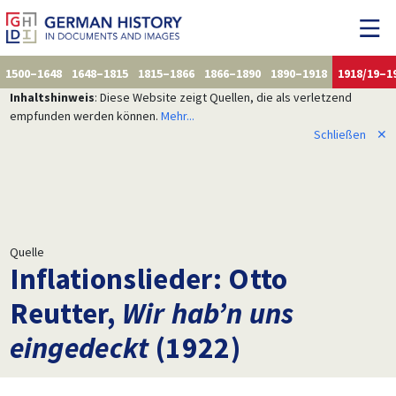
1500–1648
1648–1815
1815–1866
1866–1890
1890–1918
1918/19–1
Inhaltshinweis
: Diese Website zeigt Quellen, die als verletzend
empfunden werden können.
Mehr...
Schließen
✕
Quelle
Inflationslieder: Otto
Reutter,
Wir hab’n uns
eingedeckt
(1922)