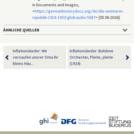
in Documents and Images,
<
https://germanhistorydocs.org/de/die-weimarer-
republik-1918-1933/ghdi:audio-5087
> [05.06.2026].
ÄHNLICHE QUELLEN
Inflationslieder: Wir
Inflationslieder: Bohème
versaufen unsrer Oma ihr
Orchester, Pleite, pleite
kleins Häu...
(1924)