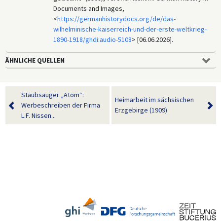
Und auf Marokko ein Franzos' –
Documents and Images,
Und nun ein Schüler gar aus England,
<
https://germanhistorydocs.org/de/das-
Der ließ den Globus gar nicht los.
wilhelminische-kaiserreich-und-der-erste-weltkrieg-
Erstaunt sprach ich zum Engeländer:
1890-1918/ghdi:audio-5108
> [06.06.2026].
„Laß ab, was willste für'ne Menge Länder?“
Nur Michel träumt in süßer Ruh‘.
ÄHNLICHE QUELLEN
Da weckt' ich ihn und rief ihm zu:
„Michel hat schon wieder mal geträumt!
Michel hat schon wieder was versäumt.“
Staubsauger „Atom“:
Da erwacht' er und zeigt mit dem Finger da (kleinen Finger zeigend)
Heimarbeit im sächsischen
Werbeschreiben der Firma
Auf so‘n kleines bisschen Afrika.
Erzgebirge (1909)
L.F. Nissen...
3.
Von Kunst versteht der Michel alles,
In Religion da hat er „gut“,
sechs Sprachen spricht er - Deutsch am schlecht'sten,
Liest er - packt ihn 'ne Redewut.
Er schreibt auch richt'ger als die andern,
„verdienen“ klein und „Steuern“ groß,
Nur rechnen könn' die andern besser –
Darin hat Michel gar nichts los.
Jüngst frug ich ihn: „Wenn 5 Milliarden