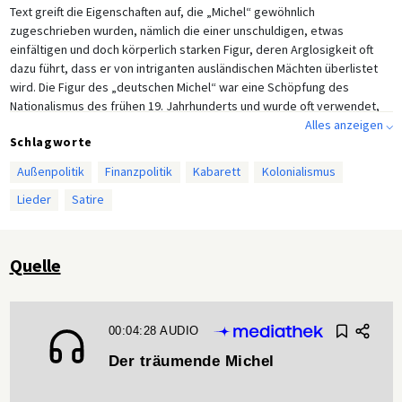
Text greift die Eigenschaften auf, die „Michel“ gewöhnlich
zugeschrieben wurden, nämlich die einer unschuldigen, etwas
einfältigen und doch körperlich starken Figur, deren Arglosigkeit oft
dazu führt, dass er von intriganten ausländischen Mächten überlistet
wird. Die Figur des „deutschen Michel“ war eine Schöpfung des
Nationalismus des frühen 19. Jahrhunderts und wurde oft verwendet,
um die Anständigkeit (und schläfrige Kraft) Deutschlands im Gegensatz
Alles anzeigen ⌵
Schlagworte
zur weltgewandteren und intriganten Natur von Nationen wie
Frankreich oder Großbritannien zu veranschaulichen. Diese Aufnahme
Außenpolitik
Finanzpolitik
Kabarett
Kolonialismus
enthält vier der sechs Originalstrophen des Liedes, die Deutschland zu
Lieder
Satire
mehr Wettbewerb in der Kolonialpolitik zu drängen scheinen. Die
Charakterisierung Deutschlands als zu „verschlafen”, um im
imperialistischen Wettlauf mithalten zu können, war jedoch 1908
angesichts der aggressiven neuen Weltpolitik, die deutsche
Quelle
Reichskanzler wie Bernhard von Bülow auf Geheiß Wilhelms II. in den
Jahren vor der Jahrhundertwende (1898–1900) verfolgten, längst
überholt. Vielleicht macht sich Reutter hier also tatsächlich über diese
nationalistische Heißblütigkeit lustig.
1.
Ich bin ein Allerwelts-Professor,
Ich kann und lehre mancherlei,