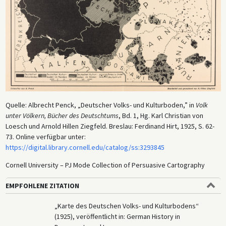
Öffentlichkeit, die Länder, in denen diese Deutschen lebten, zu
annektieren, und diese Karte diente eindeutig dieser Funktion.
Loeschs eigener Artikel in diesem Buch von 1925 warb für sein Konzept
der „Umvolkung“, das sowohl die Befürchtung zum Ausdruck brachte,
dass deutsche Gemeinschaften im Ausland durch ihre jeweiligen
Nachkriegsstaaten – wie etwa Polen oder die Tschechoslowakei –
entgermanisiert würden, als auch das Potenzial für Programme und
politische Maßnahmen zur Aufrechterhaltung und sogar zur
Wiedergermanisierung eben dieser Gemeinschaften. In der Weimarer
Republik erfolgte die Aufrechterhaltung in Form von diplomatischen
Quelle: Albrecht Penck, „Deutscher Volks- und Kulturboden,” in
Volk
Verhandlungen und finanziellen Zuschüssen, doch unter dem
unter Völkern, Bücher des Deutschtums
, Bd. 1, Hg. Karl Christian von
Nationalsozialismus sollte das Konzept der „Umvolkung“ die Agenda
Loesch und Arnold Hillen Ziegfeld. Breslau: Ferdinand Hirt, 1925, S. 62-
des NS-Regimes für militärische Eroberungen und
73. Online verfügbar unter:
Zwangsumsiedlungen im gesamten Osten bestimmen.
https://digital.library.cornell.edu/catalog/ss:3293845
Cornell University – PJ Mode Collection of Persuasive Cartography
EMPFOHLENE ZITATION
„Karte des Deutschen Volks- und Kulturbodens“
(1925), veröffentlicht in: German History in