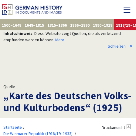
1500–1648
1648–1815
1815–1866
1866–1890
1890–1918
1918/19–1
Inhaltshinweis
: Diese Website zeigt Quellen, die als verletzend
empfunden werden können.
Mehr...
Schließen
✕
Quelle
„Karte des Deutschen Volks-
und Kulturbodens“ (1925)
Startseite
Druckansicht
Die Weimarer Republik (1918/19–1933)