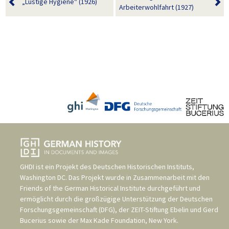
„Lustige Hygiene“ (1926)
Arbeiterwohlfahrt (1927)
GHDI ist ein Projekt des
Deutschen Historischen Instituts,
Washington DC
. Das Projekt wurde in Zusammenarbeit mit den
Friends of the German Historical Institute
durchgeführt und
ermöglicht durch die großzügige Unterstützung der
Deutschen
Forschungsgemeinschaft (DFG)
, der
ZEIT-Stiftung Ebelin und Gerd
Bucerius
sowie der
Max Kade Foundation, New York
.