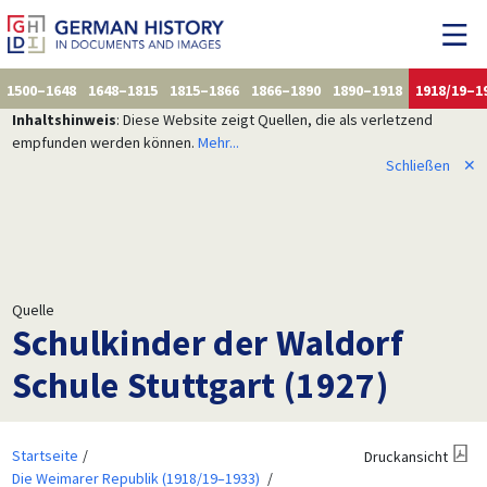
1500–1648
1648–1815
1815–1866
1866–1890
1890–1918
1918/19–1
Inhaltshinweis
: Diese Website zeigt Quellen, die als verletzend
empfunden werden können.
Mehr...
Schließen
✕
Quelle
Schulkinder der Waldorf
Schule Stuttgart (1927)
Startseite
Druckansicht
Die Weimarer Republik (1918/19–1933)