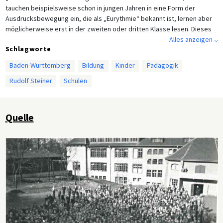
tauchen beispielsweise schon in jungen Jahren in eine Form der
Ausdrucksbewegung ein, die als „Eurythmie“ bekannt ist, lernen aber
möglicherweise erst in der zweiten oder dritten Klasse lesen. Dieses
Foto von 1927 zeigt die Schüler/innen der Waldorfschule in Stuttgart
Alles anzeigen ⌵
Schlagworte
vor dem Schulgebäude. Zu diesem Zeitpunkt hatte die Schule über
1.000 Schüler/innen und war damit zur größten Schule Stuttgarts
Baden-Württemberg
Bildung
Kinder
Pädagogik
geworden. Entsprechend Molts Wünschen besuchten sowohl die
Rudolf Steiner
Schulen
Kinder von Arbeitern als auch von Büroangetellten die Schule, und
Mädchen und Jungen wurden zusammen unterrichtet.
Quelle