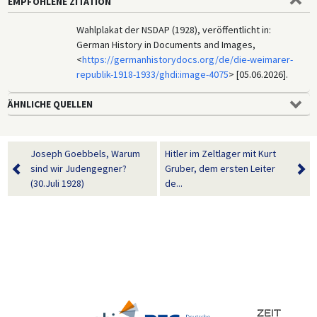
EMPFOHLENE ZITATION
Wahlplakat der NSDAP (1928), veröffentlicht in:
German History in Documents and Images,
<
https://germanhistorydocs.org/de/die-weimarer-
republik-1918-1933/ghdi:image-4075
> [05.06.2026].
ÄHNLICHE QUELLEN
Joseph Goebbels, Warum
Hitler im Zeltlager mit Kurt
sind wir Judengegner?
Gruber, dem ersten Leiter
(30.Juli 1928)
de...