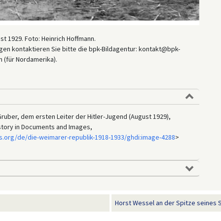
st 1929. Foto: Heinrich Hoffmann.
en kontaktieren Sie bitte die bpk-Bildagentur: kontakt@bpk-
 (für Nordamerika).
 Gruber, dem ersten Leiter der Hitler-Jugend (August 1929),
istory in Documents and Images,
s.org/de/die-weimarer-republik-1918-1933/ghdi:image-4288
>
Horst Wessel an der Spitze seines S