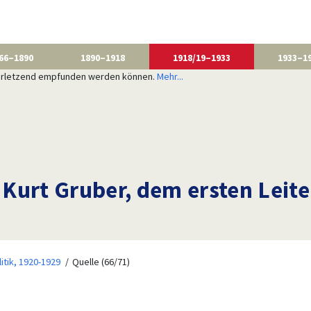
66–1890
1890–1918
1918/19–1933
1933–1
 verletzend empfunden werden können.
Mehr...
t Kurt Gruber, dem ersten Leite
litik, 1920-1929
Quelle (66/71)