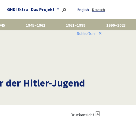
GHDI Extra
Das Projekt
English
Deutsch
945
1945–1961
1961–1989
1990–2023
Schließen
✕
r der Hitler-Jugend
Druckansicht