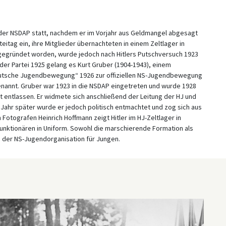
g der NSDAP statt, nachdem er im Vorjahr aus Geldmangel abgesagt
eitag ein, ihre Mitglieder übernachteten in einem Zeltlager in
gegründet worden, wurde jedoch nach Hitlers Putschversuch 1923
er Partei 1925 gelang es Kurt Gruber (1904-1943), einem
eutsche Jugendbewegung“ 1926 zur offiziellen NS-Jugendbewegung
enannt. Gruber war 1923 in die NSDAP eingetreten und wurde 1928
t entlassen. Er widmete sich anschließend der Leitung der HJ und
n Jahr später wurde er jedoch politisch entmachtet und zog sich aus
Fotografen Heinrich Hoffmann zeigt Hitler im HJ-Zeltlager in
unktionären in Uniform. Sowohl die marschierende Formation als
g der NS-Jugendorganisation für Jungen.