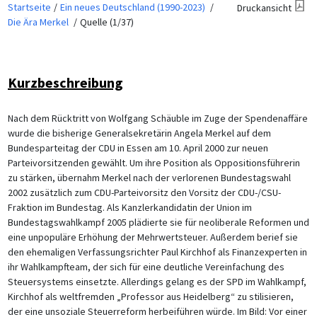
Startseite
Ein neues Deutschland (1990-2023)
Druckansicht
Die Ära Merkel
Quelle (1/37)
Kurzbeschreibung
Nach dem Rücktritt von Wolfgang Schäuble im Zuge der Spendenaffäre
wurde die bisherige Generalsekretärin Angela Merkel auf dem
Bundesparteitag der CDU in Essen am 10. April 2000 zur neuen
Parteivorsitzenden gewählt. Um ihre Position als Oppositionsführerin
zu stärken, übernahm Merkel nach der verlorenen Bundestagswahl
2002 zusätzlich zum CDU-Parteivorsitz den Vorsitz der CDU-/CSU-
Fraktion im Bundestag. Als Kanzlerkandidatin der Union im
Bundestagswahlkampf 2005 plädierte sie für neoliberale Reformen und
eine unpopuläre Erhöhung der Mehrwertsteuer. Außerdem berief sie
den ehemaligen Verfassungsrichter Paul Kirchhof als Finanzexperten in
ihr Wahlkampfteam, der sich für eine deutliche Vereinfachung des
Steuersystems einsetzte. Allerdings gelang es der SPD im Wahlkampf,
Kirchhof als weltfremden „Professor aus Heidelberg“ zu stilisieren,
der eine unsoziale Steuerreform herbeiführen würde. Im Bild: Vor einer