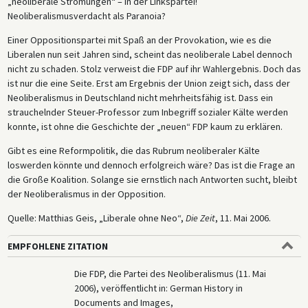
„neoliberale Strömungen“ – in der Linkspartei!
Neoliberalismusverdacht als Paranoia?
Einer Oppositionspartei mit Spaß an der Provokation, wie es die
Liberalen nun seit Jahren sind, scheint das neoliberale Label dennoch
nicht zu schaden. Stolz verweist die FDP auf ihr Wahlergebnis. Doch das
ist nur die eine Seite. Erst am Ergebnis der Union zeigt sich, dass der
Neoliberalismus in Deutschland nicht mehrheitsfähig ist. Dass ein
strauchelnder Steuer-Professor zum Inbegriff sozialer Kälte werden
konnte, ist ohne die Geschichte der „neuen“ FDP kaum zu erklären.
Gibt es eine Reformpolitik, die das Rubrum neoliberaler Kälte
loswerden könnte und dennoch erfolgreich wäre? Das ist die Frage an
die Große Koalition. Solange sie ernstlich nach Antworten sucht, bleibt
der Neoliberalismus in der Opposition.
Quelle: Matthias Geis, „Liberale ohne Neo“,
Die Zeit
, 11. Mai 2006.
EMPFOHLENE ZITATION
Die FDP, die Partei des Neoliberalismus (11. Mai
2006), veröffentlicht in: German History in
Documents and Images,