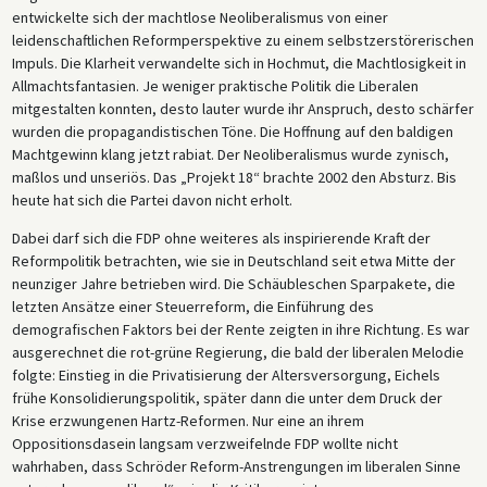
entwickelte sich der machtlose Neoliberalismus von einer
leidenschaftlichen Reformperspektive zu einem selbstzerstörerischen
Impuls. Die Klarheit verwandelte sich in Hochmut, die Machtlosigkeit in
Allmachtsfantasien. Je weniger praktische Politik die Liberalen
mitgestalten konnten, desto lauter wurde ihr Anspruch, desto schärfer
wurden die propagandistischen Töne. Die Hoffnung auf den baldigen
Machtgewinn klang jetzt rabiat. Der Neoliberalismus wurde zynisch,
maßlos und unseriös. Das „Projekt 18“ brachte 2002 den Absturz. Bis
heute hat sich die Partei davon nicht erholt.
Dabei darf sich die FDP ohne weiteres als inspirierende Kraft der
Reformpolitik betrachten, wie sie in Deutschland seit etwa Mitte der
neunziger Jahre betrieben wird. Die Schäubleschen Sparpakete, die
letzten Ansätze einer Steuerreform, die Einführung des
demografischen Faktors bei der Rente zeigten in ihre Richtung. Es war
ausgerechnet die rot-grüne Regierung, die bald der liberalen Melodie
folgte: Einstieg in die Privatisierung der Altersversorgung, Eichels
frühe Konsolidierungspolitik, später dann die unter dem Druck der
Krise erzwungenen Hartz-Reformen. Nur eine an ihrem
Oppositionsdasein langsam verzweifelnde FDP wollte nicht
wahrhaben, dass Schröder Reform-Anstrengungen im liberalen Sinne