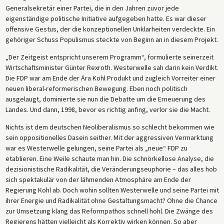
Generalsekretär einer Partei, die in den Jahren zuvor jede
eigenständige politische Initiative aufgegeben hatte. Es war dieser
offensive Gestus, der die konzeptionellen Unklarheiten verdeckte. Ein
gehöriger Schuss Populismus steckte von Beginn an in diesem Projekt.
„Der Zeitgeist entspricht unserem Programm“, formulierte seinerzeit
Wirtschaftsminister Günter Rexroth. Westerwelle sah darin kein Verdikt.
Die FDP war am Ende der Ära Kohl Produkt und zugleich Vorreiter einer
neuen liberal-reformerischen Bewegung. Eben noch politisch
ausgelaugt, dominierte sie nun die Debatte um die Erneuerung des
Landes. Und dann, 1998, bevor es richtig anfing, verlor sie die Macht.
Nichts ist dem deutschen Neoliberalismus so schlecht bekommen wie
sein oppositionelles Dasein seither. Mit der aggressiven Vermarktung
war es Westerwelle gelungen, seine Partei als „neue“ FDP zu
etablieren. Eine Weile schaute man hin. Die schnörkellose Analyse, die
dezisionistische Radikalität, die Veränderungseuphorie – das alles hob
sich spektakulär von der lähmenden Atmosphäre am Ende der
Regierung Kohl ab. Doch wohin sollten Westerwelle und seine Partei mit
ihrer Energie und Radikalität ohne Gestaltungsmacht? Ohne die Chance
zur Umsetzung klang das Reformpathos schnell hohl. Die Zwänge des
Regierens hätten vielleicht als Korrektiv wirken können. So aber