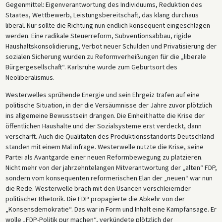
Gegenmittel: Eigenverantwortung des Individuums, Reduktion des
Staates, Wettbewerb, Leistungsbereitschaft, das klang durchaus
liberal. Nur sollte die Richtung nun endlich konsequent eingeschlagen
werden. Eine radikale Steuerreform, Subventionsabbau, rigide
Haushaltskonsolidierung, Verbot neuer Schulden und Privatisierung der
sozialen Sicherung wurden zu Reformverheißungen für die „liberale
Bürgergesellschaft“. Karlsruhe wurde zum Geburtsort des
Neoliberalismus.
Westerwelles sprühende Energie und sein Ehrgeiz trafen auf eine
politische Situation, in der die Versäumnisse der Jahre zuvor plötzlich
ins allgemeine Bewusstsein drangen. Die Einheit hatte die Krise der
öffentlichen Haushalte und der Sozialsysteme erst verdeckt, dann
verschärft. Auch die Qualitäten des Produktionsstandorts Deutschland
standen mit einem Mal infrage. Westerwelle nutzte die Krise, seine
Partei als Avantgarde einer neuen Reformbewegung zu platzieren.
Nicht mehr von der jahrzehntelangen Mitverantwortung der „alten“ FDP,
sondern vom konsequenten reformerischen Elan der „neuen“ war nun
die Rede. Westerwelle brach mit den Usancen verschleiernder
politischer Rhetorik. Die FDP propagierte die Abkehr von der
„Konsensdemokratie“. Das war in Form und Inhalt eine Kampfansage. Er
wolle „FDP-Politik pur machen“, verkündete plötzlich der