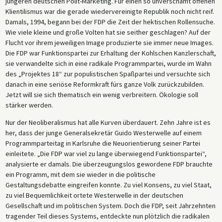
jüngeren deutschen Polit-Marketing. Für einen so unverschämt offenen
Klientilismus war die gerade wiedervereinigte Republik noch nicht reif.
Damals, 1994, begann bei der FDP die Zeit der hektischen Rollensuche.
Wie viele kleine und große Volten hat sie seither geschlagen? Auf der
Flucht vor ihrem jeweiligen Image produzierte sie immer neue Images.
Die FDP war Funktionspartei zur Erhaltung der Kohlschen Kanzlerschaft,
sie verwandelte sich in eine radikale Programmpartei, wurde im Wahn
des „Projektes 18“ zur populistischen Spaßpartei und versuchte sich
danach in eine seriöse Reformkraft fürs ganze Volk zurückzubilden.
Jetzt will sie sich thematisch ein wenig verbreitern. Ökologie soll
stärker werden.
Nur der Neoliberalismus hat alle Kurven überdauert. Zehn Jahre ist es
her, dass der junge Generalsekretär Guido Westerwelle auf einem
Programmparteitag in Karlsruhe die Neuorientierung seiner Partei
einleitete. „Die FDP war viel zu lange überwiegend Funktionspartei“,
analysierte er damals. Die überzeugungslos gewordene FDP brauchte
ein Programm, mit dem sie wieder in die politische
Gestaltungsdebatte eingreifen konnte. Zu viel Konsens, zu viel Staat,
zu viel Bequemlichkeit ortete Westerwelle in der deutschen
Gesellschaft und im politischen System. Doch die FDP, seit Jahrzehnten
tragender Teil dieses Systems, entdeckte nun plötzlich die radikalen