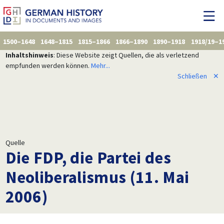
1500–1648
1648–1815
1815–1866
1866–1890
1890–1918
1918/19–1
Inhaltshinweis
: Diese Website zeigt Quellen, die als verletzend
empfunden werden können.
Mehr...
Schließen
✕
Quelle
Die FDP, die Partei des
Neoliberalismus (11. Mai
2006)