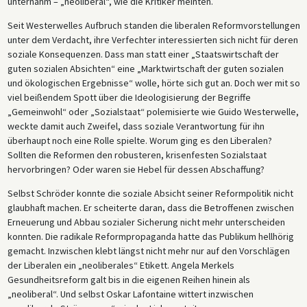
unternahm – „neoliberal“, wie die Kritiker meinten.
Seit Westerwelles Aufbruch standen die liberalen Reformvorstellungen
unter dem Verdacht, ihre Verfechter interessierten sich nicht für deren
soziale Konsequenzen. Dass man statt einer „Staatswirtschaft der
guten sozialen Absichten“ eine „Marktwirtschaft der guten sozialen
und ökologischen Ergebnisse“ wolle, hörte sich gut an. Doch wer mit so
viel beißendem Spott über die Ideologisierung der Begriffe
„Gemeinwohl“ oder „Sozialstaat“ polemisierte wie Guido Westerwelle,
weckte damit auch Zweifel, dass soziale Verantwortung für ihn
überhaupt noch eine Rolle spielte. Worum ging es den Liberalen?
Sollten die Reformen den robusteren, krisenfesten Sozialstaat
hervorbringen? Oder waren sie Hebel für dessen Abschaffung?
Selbst Schröder konnte die soziale Absicht seiner Reformpolitik nicht
glaubhaft machen. Er scheiterte daran, dass die Betroffenen zwischen
Erneuerung und Abbau sozialer Sicherung nicht mehr unterscheiden
konnten. Die radikale Reformpropaganda hatte das Publikum hellhörig
gemacht. Inzwischen klebt längst nicht mehr nur auf den Vorschlägen
der Liberalen ein „neoliberales“ Etikett. Angela Merkels
Gesundheitsreform galt bis in die eigenen Reihen hinein als
„neoliberal“. Und selbst Oskar Lafontaine wittert inzwischen