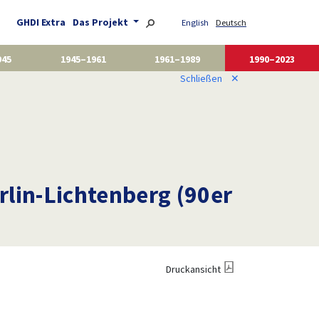
GHDI Extra
Das Projekt
English
Deutsch
945
1945–1961
1961–1989
1990–2023
Schließen
✕
erlin-Lichtenberg (90er
Druckansicht