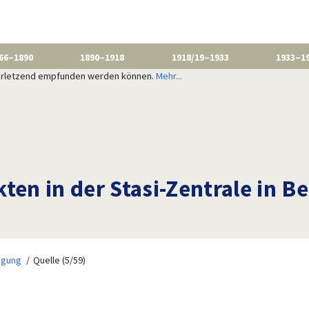
66–1890
1890–1918
1918/19–1933
1933–1
 verletzend empfunden werden können.
Mehr...
ten in der Stasi-Zentrale in B
igung
Quelle (5/59)