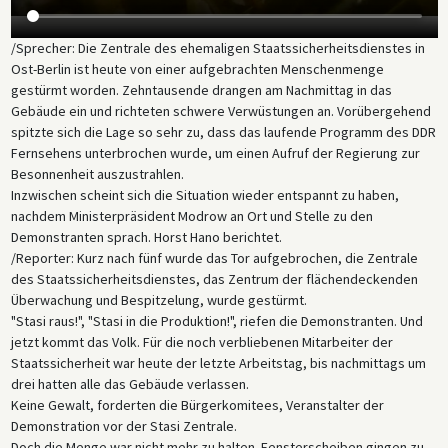
/Sprecher: Die Zentrale des ehemaligen Staatssicherheitsdienstes in
Ost-Berlin ist heute von einer aufgebrachten Menschenmenge
gestürmt worden. Zehntausende drangen am Nachmittag in das
Gebäude ein und richteten schwere Verwüstungen an. Vorübergehend
spitzte sich die Lage so sehr zu, dass das laufende Programm des DDR
Fernsehens unterbrochen wurde, um einen Aufruf der Regierung zur
Besonnenheit auszustrahlen.
Inzwischen scheint sich die Situation wieder entspannt zu haben,
nachdem Ministerpräsident Modrow an Ort und Stelle zu den
Demonstranten sprach. Horst Hano berichtet.
/Reporter: Kurz nach fünf wurde das Tor aufgebrochen, die Zentrale
des Staatssicherheitsdienstes, das Zentrum der flächendeckenden
Überwachung und Bespitzelung, wurde gestürmt.
"Stasi raus!", "Stasi in die Produktion!", riefen die Demonstranten. Und
jetzt kommt das Volk. Für die noch verbliebenen Mitarbeiter der
Staatssicherheit war heute der letzte Arbeitstag, bis nachmittags um
drei hatten alle das Gebäude verlassen.
Keine Gewalt, forderten die Bürgerkomitees, Veranstalter der
Demonstration vor der Stasi Zentrale.
Doch die Menge war nicht mehr zu halten. Fensterscheiben gingen zu