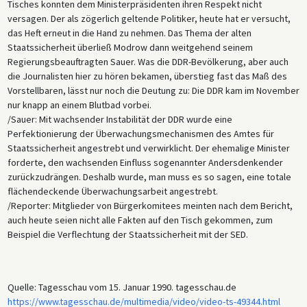
Tisches konnten dem Ministerpräsidenten ihren Respekt nicht
versagen. Der als zögerlich geltende Politiker, heute hat er versucht,
das Heft erneut in die Hand zu nehmen. Das Thema der alten
Staatssicherheit überließ Modrow dann weitgehend seinem
Regierungsbeauftragten Sauer. Was die DDR-Bevölkerung, aber auch
die Journalisten hier zu hören bekamen, überstieg fast das Maß des
Vorstellbaren, lässt nur noch die Deutung zu: Die DDR kam im November
nur knapp an einem Blutbad vorbei.
/Sauer: Mit wachsender Instabilität der DDR wurde eine
Perfektionierung der Überwachungsmechanismen des Amtes für
Staatssicherheit angestrebt und verwirklicht. Der ehemalige Minister
forderte, den wachsenden Einfluss sogenannter Andersdenkender
zurückzudrängen. Deshalb wurde, man muss es so sagen, eine totale
flächendeckende Überwachungsarbeit angestrebt.
/Reporter: Mitglieder von Bürgerkomitees meinten nach dem Bericht,
auch heute seien nicht alle Fakten auf den Tisch gekommen, zum
Beispiel die Verflechtung der Staatssicherheit mit der SED.
Quelle: Tagesschau vom 15. Januar 1990. tagesschau.de
https://www.tagesschau.de/multimedia/video/video-ts-49344.html