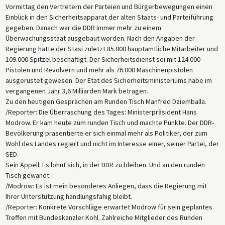
Vormittag den Vertretern der Parteien und Bürgerbewegungen einen
Einblick in den Sicherheitsapparat der alten Staats- und Parteiführung
gegeben. Danach war die DDR immer mehr zu einem
Überwachungsstaat ausgebaut worden. Nach den Angaben der
Regierung hatte der Stasi zuletzt 85.000 hauptamtliche Mitarbeiter und
109.000 Spitzel beschäftigt. Der Sicherheitsdienst sei mit 124.000
Pistolen und Revolvern und mehr als 76.000 Maschinenpistolen
ausgerüstet gewesen. Der Etat des Sicherheitsministeriums habe im
vergangenen Jahr 3,6 Milliarden Mark betragen.
Zu den heutigen Gesprächen am Runden Tisch Manfred Dziemballa.
/Reporter: Die Überraschung des Tages: Ministerpräsident Hans
Modrow. Er kam heute zum runden Tisch und machte Punkte. Der DDR-
Bevölkerung präsentierte er sich einmal mehr als Politiker, der zum
Wohl des Landes regiert und nicht im Interesse einer, seiner Partei, der
SED.
Sein Appell: Es lohnt sich, in der DDR zu bleiben. Und an den runden
Tisch gewandt:
/Modrow: Es ist mein besonderes Anliegen, dass die Regierung mit
Ihrer Unterstützung handlungsfähig bleibt.
/Reporter: Konkrete Vorschläge erwartet Modrow für sein geplantes
Treffen mit Bundeskanzler Kohl. Zahlreiche Mitglieder des Runden