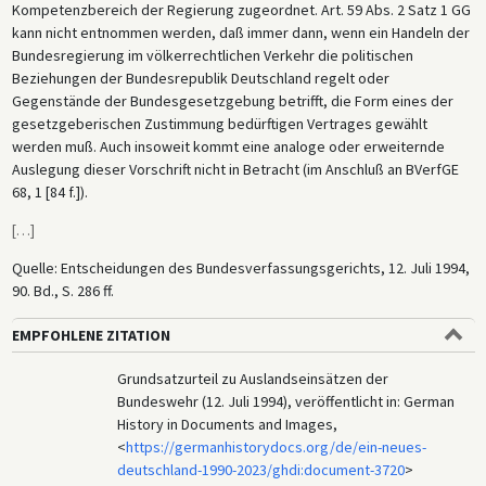
Kompetenzbereich der Regierung zugeordnet. Art. 59 Abs. 2 Satz 1 GG
kann nicht entnommen werden, daß immer dann, wenn ein Handeln der
Bundesregierung im völkerrechtlichen Verkehr die politischen
Beziehungen der Bundesrepublik Deutschland regelt oder
Gegenstände der Bundesgesetzgebung betrifft, die Form eines der
gesetzgeberischen Zustimmung bedürftigen Vertrages gewählt
werden muß. Auch insoweit kommt eine analoge oder erweiternde
Auslegung dieser Vorschrift nicht in Betracht (im Anschluß an BVerfGE
68, 1 [84 f.]).
[
…
]
Quelle: Entscheidungen des Bundesverfassungsgerichts, 12. Juli 1994,
90. Bd., S. 286 ff.
EMPFOHLENE ZITATION
Grundsatzurteil zu Auslandseinsätzen der
Bundeswehr (12. Juli 1994), veröffentlicht in: German
History in Documents and Images,
<
https://germanhistorydocs.org/de/ein-neues-
deutschland-1990-2023/ghdi:document-3720
>