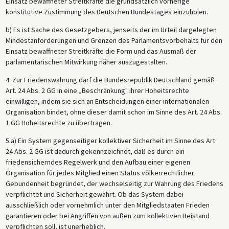
Einsatz bewaffneter Streitkräfte die grundsätzlich vorherige
konstitutive Zustimmung des Deutschen Bundestages einzuholen.
b) Es ist Sache des Gesetzgebers, jenseits der im Urteil dargelegten
Mindestanforderungen und Grenzen des Parlamentsvorbehalts für den
Einsatz bewaffneter Streitkräfte die Form und das Ausmaß der
parlamentarischen Mitwirkung näher auszugestalten.
4. Zur Friedenswahrung darf die Bundesrepublik Deutschland gemäß
Art. 24 Abs. 2 GG in eine „Beschränkung" ihrer Hoheitsrechte
einwilligen, indem sie sich an Entscheidungen einer internationalen
Organisation bindet, ohne dieser damit schon im Sinne des Art. 24 Abs.
1 GG Hoheitsrechte zu übertragen.
5.a) Ein System gegenseitiger kollektiver Sicherheit im Sinne des Art.
24 Abs. 2 GG ist dadurch gekennzeichnet, daß es durch ein
friedensicherndes Regelwerk und den Aufbau einer eigenen
Organisation für jedes Mitglied einen Status völkerrechtlicher
Gebundenheit begründet, der wechselseitig zur Wahrung des Friedens
verpflichtet und Sicherheit gewährt. Ob das System dabei
ausschließlich oder vornehmlich unter den Mitgliedstaaten Frieden
garantieren oder bei Angriffen von außen zum kollektiven Beistand
verpflichten soll, ist unerheblich.