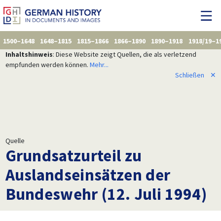
1500–1648
1648–1815
1815–1866
1866–1890
1890–1918
1918/19–1
Inhaltshinweis
: Diese Website zeigt Quellen, die als verletzend
empfunden werden können.
Mehr...
Schließen
✕
Quelle
Grundsatzurteil zu
Auslandseinsätzen der
Bundeswehr (12. Juli 1994)