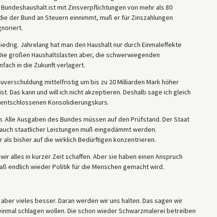
 Bundeshaushalt ist mit Zinsverpflichtungen von mehr als 80
, die der Bund an Steuern einnimmt, muß er für Zinszahlungen
noriert.
edrig. Jahrelang hat man den Haushalt nur durch Einmaleffekte
. Die großen Haushaltslasten aber, die schwerwiegenden
ach in die Zukunft verlagert.
uverschuldung mittelfristig um bis zu 20 Milliarden Mark höher
. Das kann und will ich nicht akzeptieren. Deshalb sage ich gleich
m entschlossenen Konsolidierungskurs.
n. Alle Ausgaben des Bundes müssen auf den Prüfstand. Der Staat
brauch staatlicher Leistungen muß eingedämmt werden.
als bisher auf die wirklich Bedürftigen konzentrieren.
ir alles in kurzer Zeit schaffen. Aber sie haben einen Anspruch
Daß endlich wieder Politik für die Menschen gemacht wird.
 aber vieles besser. Daran werden wir uns halten. Das sagen wir
inmal schlagen wollen. Die schon wieder Schwarzmalerei betreiben