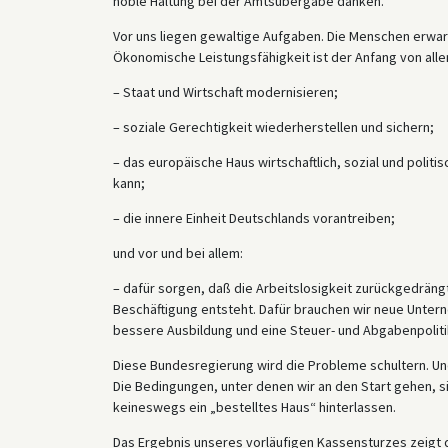
noble Haltung bei der Amtsübergabe danken.
Vor uns liegen gewaltige Aufgaben. Die Menschen erwart
Ökonomische Leistungsfähigkeit ist der Anfang von alle
– Staat und Wirtschaft modernisieren;
– soziale Gerechtigkeit wiederherstellen und sichern;
– das europäische Haus wirtschaftlich, sozial und poli
kann;
– die innere Einheit Deutschlands vorantreiben;
und vor und bei allem:
– dafür sorgen, daß die Arbeitslosigkeit zurückgedräng
Beschäftigung entsteht. Dafür brauchen wir neue Unter
bessere Ausbildung und eine Steuer- und Abgabenpolitik,
Diese Bundesregierung wird die Probleme schultern. Und
Die Bedingungen, unter denen wir an den Start gehen, si
keineswegs ein „bestelltes Haus“ hinterlassen.
Das Ergebnis unseres vorläufigen Kassensturzes zeigt d