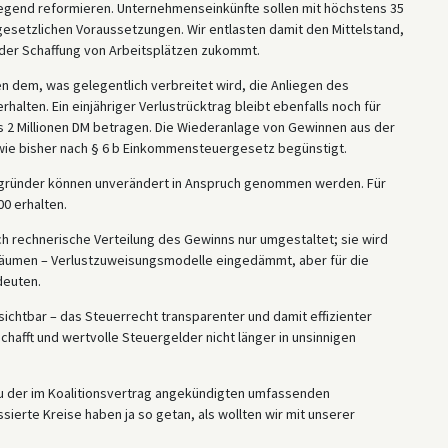
gend reformieren. Unternehmenseinkünfte sollen mit höchstens 35
 gesetzlichen Voraussetzungen. Wir entlasten damit den Mittelstand,
i der Schaffung von Arbeitsplätzen zukommt.
 dem, was gelegentlich verbreitet wird, die Anliegen des
rhalten. Ein einjähriger Verlustrücktrag bleibt ebenfalls noch für
ls 2 Millionen DM betragen. Die Wiederanlage von Gewinnen aus der
ie bisher nach § 6 b Einkommensteuergesetz begünstigt.
zgründer können unverändert in Anspruch genommen werden. Für
00 erhalten.
h rechnerische Verteilung des Gewinns nur umgestaltet; sie wird
zuräumen – Verlustzuweisungsmodelle eingedämmt, aber für die
deuten.
sichtbar – das Steuerrecht transparenter und damit effizienter
afft und wertvolle Steuergelder nicht länger in unsinnigen
zu der im Koalitionsvertrag angekündigten umfassenden
erte Kreise haben ja so getan, als wollten wir mit unserer