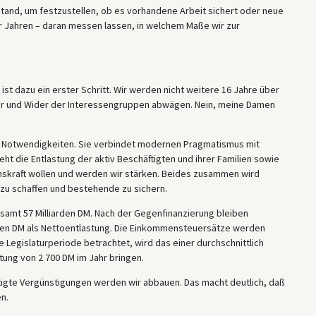
and, um festzustellen, ob es vorhandene Arbeit sichert oder neue
vier Jahren – daran messen lassen, in welchem Maße wir zur
ist dazu ein erster Schritt. Wir werden nicht weitere 16 Jahre über
ür und Wider der Interessengruppen abwägen. Nein, meine Damen
en Notwendigkeiten. Sie verbindet modernen Pragmatismus mit
teht die Entlastung der aktiv Beschäftigten und ihrer Familien sowie
onskraft wollen und werden wir stärken. Beides zusammen wird
 zu schaffen und bestehende zu sichern.
samt 57 Milliarden DM. Nach der Gegenfinanzierung bleiben
den DM als Nettoentlastung. Die Einkommensteuersätze werden
e Legislaturperiode betrachtet, wird das einer durchschnittlich
tung von 2 700 DM im Jahr bringen.
igte Vergünstigungen werden wir abbauen. Das macht deutlich, daß
n.