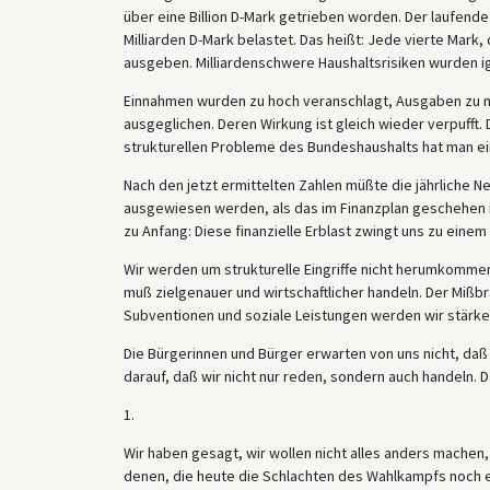
über eine Billion D-Mark getrieben worden. Der laufende
Milliarden D-Mark belastet. Das heißt: Jede vierte Mark
ausgeben. Milliardenschwere Haushaltsrisiken wurden ig
Einnahmen wurden zu hoch veranschlagt, Ausgaben zu ni
ausgeglichen. Deren Wirkung ist gleich wieder verpufft
strukturellen Probleme des Bundeshaushalts hat man einf
Nach den jetzt ermittelten Zahlen müßte die jährliche Ne
ausgewiesen werden, als das im Finanzplan geschehen ist
zu Anfang: Diese finanzielle Erblast zwingt uns zu eine
Wir werden um strukturelle Eingriffe nicht herumkomme
muß zielgenauer und wirtschaftlicher handeln. Der Miß
Subventionen und soziale Leistungen werden wir stärker 
Die Bürgerinnen und Bürger erwarten von uns nicht, daß w
darauf, daß wir nicht nur reden, sondern auch handeln. 
1.
Wir haben gesagt, wir wollen nicht alles anders machen,
denen, die heute die Schlachten des Wahlkampfs noch e