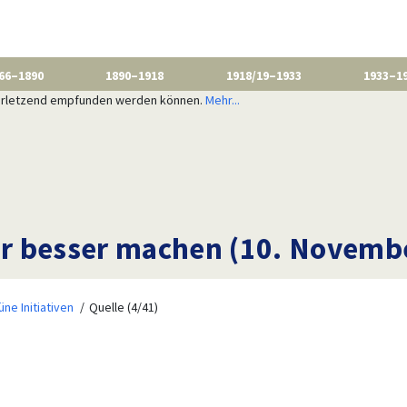
66–1890
1890–1918
1918/19–1933
1933–1
 verletzend empfunden werden können.
Mehr...
ber besser machen (10. Novemb
üne Initiativen
Quelle (4/41)