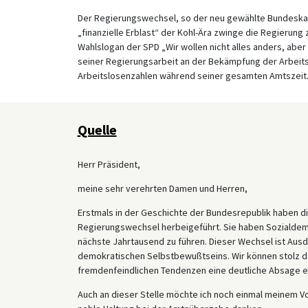
Der Regierungswechsel, so der neu gewählte Bundeskan
„finanzielle Erblast“ der Kohl-Ära zwinge die Regierung
Wahlslogan der SPD „Wir wollen nicht alles anders, aber
seiner Regierungsarbeit an der Bekämpfung der Arbeits
Arbeitslosenzahlen während seiner gesamten Amtszeit
Quelle
Herr Präsident,
meine sehr verehrten Damen und Herren,
Erstmals in der Geschichte der Bundesrepublik haben di
Regierungswechsel herbeigeführt. Sie haben Sozialdemo
nächste Jahrtausend zu führen. Dieser Wechsel ist Au
demokratischen Selbstbewußtseins. Wir können stolz da
fremdenfeindlichen Tendenzen eine deutliche Absage er
Auch an dieser Stelle möchte ich noch einmal meinem Vor