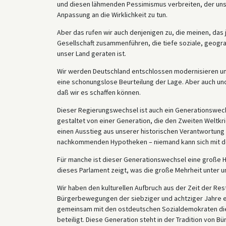
und diesen lähmenden Pessimismus verbreiten, der unser
Anpassung an die Wirklichkeit zu tun.
Aber das rufen wir auch denjenigen zu, die meinen, das 
Gesellschaft zusammenführen, die tiefe soziale, geogra
unser Land geraten ist.
Wir werden Deutschland entschlossen modernisieren und 
eine schonungslose Beurteilung der Lage. Aber auch und
daß wir es schaffen können.
Dieser Regierungswechsel ist auch ein Generationswech
gestaltet von einer Generation, die den Zweiten Weltkrie
einen Ausstieg aus unserer historischen Verantwortung 
nachkommenden Hypotheken – niemand kann sich mit de
Für manche ist dieser Generationswechsel eine große H
dieses Parlament zeigt, was die große Mehrheit unter un
Wir haben den kulturellen Aufbruch aus der Zeit der Res
Bürgerbewegungen der siebziger und achtziger Jahre e
gemeinsam mit den ostdeutschen Sozialdemokraten die f
beteiligt. Diese Generation steht in der Tradition von 