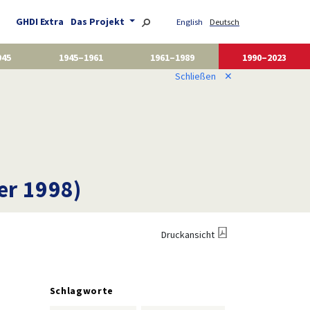
GHDI Extra
Das Projekt
English
Deutsch
945
1945–1961
1961–1989
1990–2023
Schließen
✕
er 1998)
Druckansicht
Schlagworte