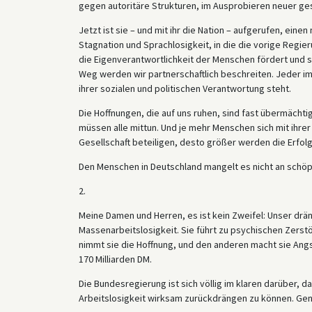
gegen autoritäre Strukturen, im Ausprobieren neuer gese
Jetzt ist sie – und mit ihr die Nation – aufgerufen, eine
Stagnation und Sprachlosigkeit, in die die vorige Regieru
die Eigenverantwortlichkeit der Menschen fördert und st
Weg werden wir partnerschaftlich beschreiten. Jeder im
ihrer sozialen und politischen Verantwortung steht.
Die Hoffnungen, die auf uns ruhen, sind fast übermächti
müssen alle mittun. Und je mehr Menschen sich mit ihrer
Gesellschaft beteiligen, desto größer werden die Erfolg
Den Menschen in Deutschland mangelt es nicht an schöpfe
2.
Meine Damen und Herren, es ist kein Zweifel: Unser dr
Massenarbeitslosigkeit. Sie führt zu psychischen Zers
nimmt sie die Hoffnung, und den anderen macht sie Angs
170 Milliarden DM.
Die Bundesregierung ist sich völlig im klaren darüber, d
Arbeitslosigkeit wirksam zurückdrängen zu können. Gen