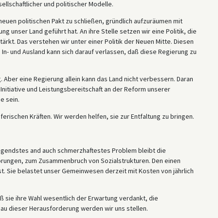
llschaftlicher und politischer Modelle.
n neuen politischen Pakt zu schließen, gründlich aufzuräumen mit
ng unser Land geführt hat. An ihre Stelle setzen wir eine Politik, die
ärkt. Das verstehen wir unter einer Politik der Neuen Mitte. Diesen
 In- und Ausland kann sich darauf verlassen, daß diese Regierung zu
g. Aber eine Regierung allein kann das Land nicht verbessern. Daran
 Initiative und Leistungsbereitschaft an der Reform unserer
e sein.
rischen Kräften. Wir werden helfen, sie zur Entfaltung zu bringen.
ängendstes and auch schmerzhaftestes Problem bleibt die
törungen, zum Zusammenbruch von Sozialstrukturen. Den einen
t. Sie belastet unser Gemeinwesen derzeit mit Kosten von jährlich
aß sie ihre Wahl wesentlich der Erwartung verdankt, die
au dieser Herausforderung werden wir uns stellen.