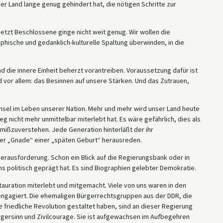
 Land lange genug gehindert hat, die nötigen Schritte zur
jetzt Beschlossene ginge nicht weit genug. Wir wollen die
phische und gedanklich-kulturelle Spaltung überwinden, in die
die innere Einheit beherzt vorantreiben. Voraussetzung dafür ist
 vor allem: das Besinnen auf unsere Stärken. Und das Zutrauen,
sel im Leben unserer Nation. Mehr und mehr wird unser Land heute
g nicht mehr unmittelbar miterlebt hat. Es wäre gefährlich, dies als
mißzuverstehen. Jede Generation hinterläßt der ihr
r „Gnade“ einer „späten Geburt“ herausreden.
erausforderung. Schon ein Blick auf die Regierungsbank oder in
s politisch geprägt hat. Es sind Biographien gelebter Demokratie.
tauration miterlebt und mitgemacht. Viele von uns waren in den
ngagiert. Die ehemaligen Bürgerrechtsgruppen aus der DDR, die
riedliche Revolution gestaltet haben, sind an dieser Regierung
Bürgersinn und Zivilcourage. Sie ist aufgewachsen im Aufbegehren