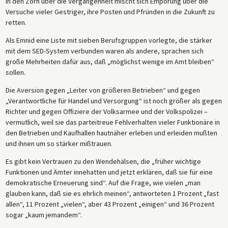
In den Zorn über die Vergangenheit mischt sich Empörung über die
Versuche vieler Gestriger, ihre Posten und Pfründen in die Zukunft zu
retten.
Als Emnid eine Liste mit sieben Berufsgruppen vorlegte, die stärker
mit dem SED-System verbunden waren als andere, sprachen sich
große Mehrheiten dafür aus, daß „möglichst wenige im Amt bleiben“
sollen.
Die Aversion gegen „Leiter von größeren Betrieben“ und gegen
„Verantwortliche für Handel und Versorgung“ ist noch größer als gegen
Richter und gegen Offiziere der Volksarmee und der Volkspolizei –
vermutlich, weil sie das parteitreue Fehlverhalten vieler Funktionäre in
den Betrieben und Kaufhallen hautnäher erleben und erleiden mußten
und ihnen um so stärker mißtrauen.
Es gibt kein Vertrauen zu den Wendehälsen, die „früher wichtige
Funktionen und Ämter innehatten und jetzt erklären, daß sie für eine
demokratische Erneuerung sind“. Auf die Frage, wie vielen „man
glauben kann, daß sie es ehrlich meinen“, antworteten 1 Prozent „fast
allen“, 11 Prozent „vielen“, aber 43 Prozent „einigen“ und 36 Prozent
sogar „kaum jemandem“.