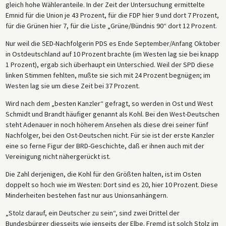
gleich hohe Wähleranteile. In der Zeit der Untersuchung ermittelte
Emnid für die Union je 43 Prozent, für die FDP hier 9 und dort 7 Prozent,
für die Grünen hier 7, für die Liste „Grüne/Bündnis 90“ dort 12 Prozent.
Nur weil die SED-Nachfolgerin PDS es Ende September/Anfang Oktober
in Ostdeutschland auf 10 Prozent brachte (im Westen lag sie bei knapp
1 Prozent), ergab sich überhaupt ein Unterschied. Weil der SPD diese
linken Stimmen fehlten, mußte sie sich mit 24 Prozent begnügen; im
Westen lag sie um diese Zeit bei 37 Prozent.
Wird nach dem „besten Kanzler“ gefragt, so werden in Ost und West
Schmidt und Brandt häufiger genannt als Kohl. Bei den West-Deutschen
steht Adenauer in noch höherem Ansehen als diese drei seiner fünf
Nachfolger, bei den Ost-Deutschen nicht. Für sie ist der erste Kanzler
eine so ferne Figur der BRD-Geschichte, daß er ihnen auch mit der
Vereinigung nicht nähergerückt ist.
Die Zahl derjenigen, die Kohl für den Größten halten, ist im Osten
doppelt so hoch wie im Westen: Dort sind es 20, hier 10 Prozent. Diese
Minderheiten bestehen fast nur aus Unionsanhängern.
„Stolz darauf, ein Deutscher zu sein“, sind zwei Drittel der
Bundesbürger diesseits wie jenseits der Elbe. Fremd ist solch Stolz im