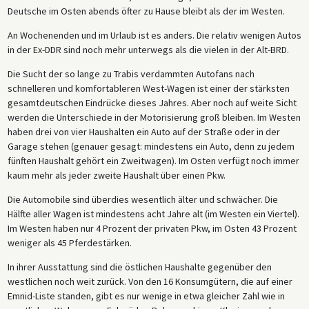
Deutsche im Osten abends öfter zu Hause bleibt als der im Westen.
An Wochenenden und im Urlaub ist es anders. Die relativ wenigen Autos
in der Ex-DDR sind noch mehr unterwegs als die vielen in der Alt-BRD.
Die Sucht der so lange zu Trabis verdammten Autofans nach
schnelleren und komfortableren West-Wagen ist einer der stärksten
gesamtdeutschen Eindrücke dieses Jahres. Aber noch auf weite Sicht
werden die Unterschiede in der Motorisierung groß bleiben. Im Westen
haben drei von vier Haushalten ein Auto auf der Straße oder in der
Garage stehen (genauer gesagt: mindestens ein Auto, denn zu jedem
fünften Haushalt gehört ein Zweitwagen). Im Osten verfügt noch immer
kaum mehr als jeder zweite Haushalt über einen Pkw.
Die Automobile sind überdies wesentlich älter und schwächer. Die
Hälfte aller Wagen ist mindestens acht Jahre alt (im Westen ein Viertel).
Im Westen haben nur 4 Prozent der privaten Pkw, im Osten 43 Prozent
weniger als 45 Pferdestärken.
In ihrer Ausstattung sind die östlichen Haushalte gegenüber den
westlichen noch weit zurück. Von den 16 Konsumgütern, die auf einer
Emnid-Liste standen, gibt es nur wenige in etwa gleicher Zahl wie in