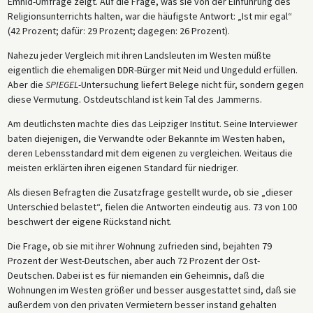
Emnid-Umfrage zeigt. Auf die Frage, was sie von der Einführung des
Religionsunterrichts halten, war die häufigste Antwort: „Ist mir egal“
(42 Prozent; dafür: 29 Prozent; dagegen: 26 Prozent).
Nahezu jeder Vergleich mit ihren Landsleuten im Westen müßte
eigentlich die ehemaligen DDR-Bürger mit Neid und Ungeduld erfüllen.
Aber die
SPIEGEL
-Untersuchung liefert Belege nicht für, sondern gegen
diese Vermutung. Ostdeutschland ist kein Tal des Jammerns.
Am deutlichsten machte dies das Leipziger Institut. Seine Interviewer
baten diejenigen, die Verwandte oder Bekannte im Westen haben,
deren Lebensstandard mit dem eigenen zu vergleichen. Weitaus die
meisten erklärten ihren eigenen Standard für niedriger.
Als diesen Befragten die Zusatzfrage gestellt wurde, ob sie „dieser
Unterschied belastet“, fielen die Antworten eindeutig aus. 73 von 100
beschwert der eigene Rückstand nicht.
Die Frage, ob sie mit ihrer Wohnung zufrieden sind, bejahten 79
Prozent der West-Deutschen, aber auch 72 Prozent der Ost-
Deutschen. Dabei ist es für niemanden ein Geheimnis, daß die
Wohnungen im Westen größer und besser ausgestattet sind, daß sie
außerdem von den privaten Vermietern besser instand gehalten