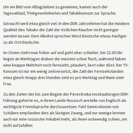
Um ein Bild vom Alltagsleben zu gewinnen, kamen auch der
Tagesablauf, Trinkgewohnheiten und Tabakkonsum zur Sprache.
Geraucht wird etwa gleich viel. In den DDR-Jahrzehnten hat die mindere
Qualität des Tabaks die Zahl der östlichen Raucher nicht geringer
werden lassen. Dem Alkohol sprechen West-Deutsche etwas häufiger
zu als Ost-Deutsche.
Im Osten steht man früher auf und geht eher schlafen. Um 22.30 Uhr
liegen an Werktagen drüben die meisten schon flach, während hüben
eine knappe Mehrheit noch fernsieht, plaudert, liest oder döst. Der TV-
Konsum ist nur ein wenig zeitversetzt, die Zahl der Fernsehstunden
etwa gleich: Knapp drei Stunden sind es pro Werktag und Mann oder
Frau.
Zu den Zielen der bis zum Beginn der Perestroika moskauhörigen DDR-
Führung gehörte es, in ihrem Lande Russisch anstelle von Englisch als
wichtigste Fremdsprache durchzusetzen. Fünf Generationen von
Schülern empfanden dies als lästigen Zwang, und nur wenige lernten
auch nur eine russische Vokabel mehr, als ihnen notwendig schien, um
nicht aufzufallen.