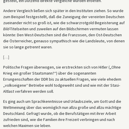
gestellt, ein Dutzend direkte Vergleiche wurden erbeten.
Andere Vergleich ließen sich später in den Instituten ziehen. So wurde
zum Beispiel festgestellt, daß die Zuneigung der vereinten Deutschen
zueinander nicht so groß ist, wie die schwarzrotgold Begeisterung auf
Bild
-Titelseiten und zuweilen auf den Bildschirmen vermuten lassen
könnte: Den West-Deutschen sind die Franzosen, den Ost-Deutschen
die Österreicher, genauso sympathisch wie die Landsleute, von denen
sie so lange getrennt waren.
[
…
]
Politische Fragen überwogen, sie erstreckten sich von Hitler („Ohne
Krieg ein großer Staatsmann?“) über die sogenannten
Errungenschaften der DDR bis zu aktuellen Fragen, wie viele ehedem
„volkseigene“ Betriebe wohl todgeweiht sind und wie mit der Stasi-
Altlast verfahren werden soll.
Es ging auch um Sprachkenntnisse und Urlaubsziele, um Gott und die
Weltmeinung über das womöglich nun allzu große und allzu mächtige
Deutschland. Gefragt wurde, ob die Berufstätigen mit ihrer Arbeit
zufrieden sind, wie die Familien ihre Freizeit verbringen und nach
welchen Maximen sie leben.