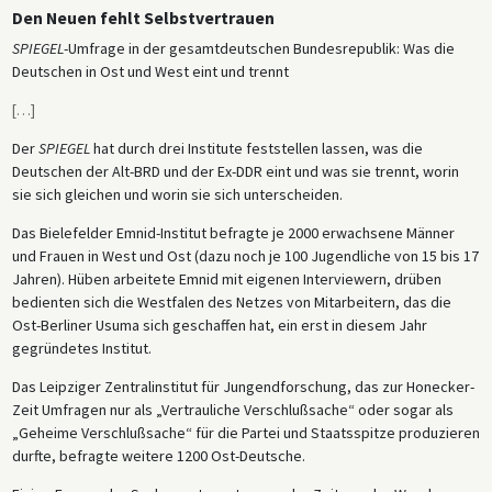
Den Neuen fehlt Selbstvertrauen
SPIEGEL
-Umfrage in der gesamtdeutschen Bundesrepublik: Was die
Deutschen in Ost und West eint und trennt
[
…
]
Der
SPIEGEL
hat durch drei Institute feststellen lassen, was die
Deutschen der Alt-BRD und der Ex-DDR eint und was sie trennt, worin
sie sich gleichen und worin sie sich unterscheiden.
Das Bielefelder Emnid-Institut befragte je 2000 erwachsene Männer
und Frauen in West und Ost (dazu noch je 100 Jugendliche von 15 bis 17
Jahren). Hüben arbeitete Emnid mit eigenen Interviewern, drüben
bedienten sich die Westfalen des Netzes von Mitarbeitern, das die
Ost-Berliner Usuma sich geschaffen hat, ein erst in diesem Jahr
gegründetes Institut.
Das Leipziger Zentralinstitut für Jungendforschung, das zur Honecker-
Zeit Umfragen nur als „Vertrauliche Verschlußsache“ oder sogar als
„Geheime Verschlußsache“ für die Partei und Staatsspitze produzieren
durfte, befragte weitere 1200 Ost-Deutsche.