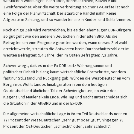
westlichen Wohnungen: Fahrräder, Bohrmaschinen, Klaviere und
Zweitfernseher. Aber die weite Verbreitung solcher TV-Geräte ist noch
eine Folge der Planwirtschaft: Der staatliche Handel nahm keine
Altgeräte in Zahlung, und so wanderten sie in Kinder- und Schlafzimmer.
Noch einige Zeit wird verstreichen, bis es den ehemaligen DDR-Bürgern
so gut geht wie den anderen Deutschen in der alten BRD. Als die
Befragten um eine Prognose gebeten wurden, wann dieses Ziel wohl
erreicht werde, streuten die Antworten breit. Durchschnittszahl der im
Westen Befragten: 9,4 Jahre, der im Osten Befragten: 7,3 Jahre.
Schwer wiegt, daß es in der Ex-DDR trotz Währungsunion und
politischer Einheit bislang kaum wirtschaftliche Fortschritte, sondern
fast nur Stillstand und Rückgang gab. Würden die West-Deutschen vom
Berg ihres Wohlstandes hinabgeraten in ein dem heutigen
Ostdeutschland ähnliches Tal der Schwierigkeiten, so wäre des
Klagens und Maulens kein Ende. Wie Tag und Nacht unterscheidet sich
die Situation in der Alt-BRD und in der Ex-DDR.
Die allgemeine wirtschaftliche Lage in ihrem Teil Deutschlands nennen
77 Prozent der West-Deutschen „sehr gut“ oder „gut“, hingegen 78
Prozent der Ost-Deutschen „schlecht“ oder „sehr schlecht“.