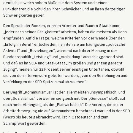
deutlich, in welch hohem Maße sie dem System und seinen
Funktionären die Schuld an ihren Schwächen und an ihren derzeitigen
Schwierigkeiten geben.
Den Spruch der Bonzen, in ihrem Arbeiter-und-Bauern-Staat könne
„jeder nach seinen Fähigkeiten“ arbeiten, haben die meisten als Hohn
empfunden. Auf die Frage, welche Kriterien vor der Wende über den
„Erfolg im Beruf“ entschieden, nannten sie am häufigsten „politische
Aktivität“ und „Beziehungen“, während nach ihrer Meinung in der
Bundesrepublik „Leistung“ und „Ausbildung“ ausschlaggebend sind.
Und daß es im SED- und Stasi-Staat „im großen und ganzen gerecht
zuging“, meinen nur 22 Prozent seiner einstigen Untertanen, obwohl
sie von den Interviewern gebeten wurden, „von den Beziehungen und
Verfehlungen der SED-Spitzen mal abzusehen“.
Der Begriff „Kommunismus“ ist den allermeisten unsympathisch, und
den „Sozialismus“ verwerfen sie gleich mit. Der „Genosse“ stößt auf
noch mehr Abneigung als die „Planwirtschaft“. Die Anrede, die in der
Arbeiterbewegung nie auf Kommunisten beschränkt war und in der SPD
(West) bis heute gebraucht wird, ist in Ostdeutschland zum
Schimpfwort geworden.