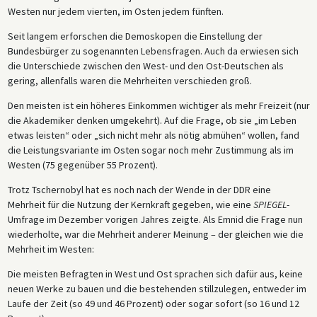
Westen nur jedem vierten, im Osten jedem fünften.
Seit langem erforschen die Demoskopen die Einstellung der
Bundesbürger zu sogenannten Lebensfragen. Auch da erwiesen sich
die Unterschiede zwischen den West- und den Ost-Deutschen als
gering, allenfalls waren die Mehrheiten verschieden groß.
Den meisten ist ein höheres Einkommen wichtiger als mehr Freizeit (nur
die Akademiker denken umgekehrt). Auf die Frage, ob sie „im Leben
etwas leisten“ oder „sich nicht mehr als nötig abmühen“ wollen, fand
die Leistungsvariante im Osten sogar noch mehr Zustimmung als im
Westen (75 gegenüber 55 Prozent).
Trotz Tschernobyl hat es noch nach der Wende in der DDR eine
Mehrheit für die Nutzung der Kernkraft gegeben, wie eine
SPIEGEL
-
Umfrage im Dezember vorigen Jahres zeigte. Als Emnid die Frage nun
wiederholte, war die Mehrheit anderer Meinung – der gleichen wie die
Mehrheit im Westen:
Die meisten Befragten in West und Ost sprachen sich dafür aus, keine
neuen Werke zu bauen und die bestehenden stillzulegen, entweder im
Laufe der Zeit (so 49 und 46 Prozent) oder sogar sofort (so 16 und 12