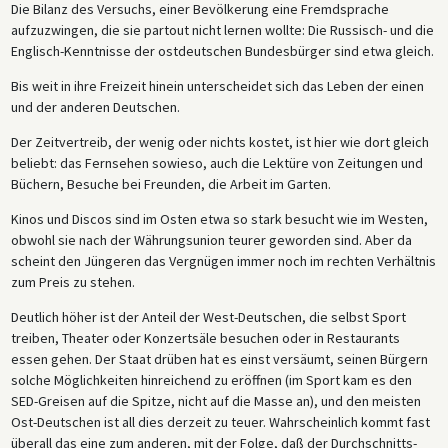
Die Bilanz des Versuchs, einer Bevölkerung eine Fremdsprache
aufzuzwingen, die sie partout nicht lernen wollte: Die Russisch- und die
Englisch-Kenntnisse der ostdeutschen Bundesbürger sind etwa gleich.
Bis weit in ihre Freizeit hinein unterscheidet sich das Leben der einen
und der anderen Deutschen.
Der Zeitvertreib, der wenig oder nichts kostet, ist hier wie dort gleich
beliebt: das Fernsehen sowieso, auch die Lektüre von Zeitungen und
Büchern, Besuche bei Freunden, die Arbeit im Garten.
Kinos und Discos sind im Osten etwa so stark besucht wie im Westen,
obwohl sie nach der Währungsunion teurer geworden sind. Aber da
scheint den Jüngeren das Vergnügen immer noch im rechten Verhältnis
zum Preis zu stehen.
Deutlich höher ist der Anteil der West-Deutschen, die selbst Sport
treiben, Theater oder Konzertsäle besuchen oder in Restaurants
essen gehen. Der Staat drüben hat es einst versäumt, seinen Bürgern
solche Möglichkeiten hinreichend zu eröffnen (im Sport kam es den
SED-Greisen auf die Spitze, nicht auf die Masse an), und den meisten
Ost-Deutschen ist all dies derzeit zu teuer. Wahrscheinlich kommt fast
überall das eine zum anderen, mit der Folge, daß der Durchschnitts-