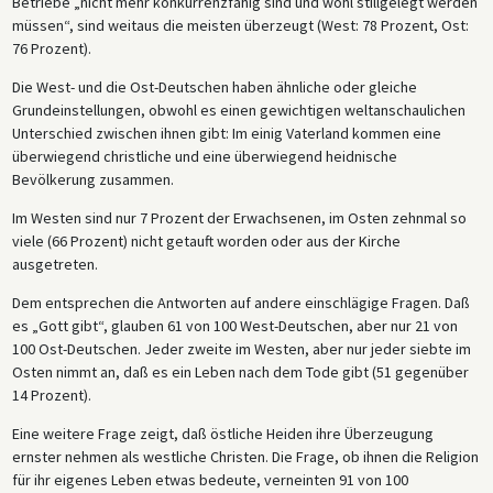
Betriebe „nicht mehr konkurrenzfähig sind und wohl stillgelegt werden
müssen“, sind weitaus die meisten überzeugt (West: 78 Prozent, Ost:
76 Prozent).
Die West- und die Ost-Deutschen haben ähnliche oder gleiche
Grundeinstellungen, obwohl es einen gewichtigen weltanschaulichen
Unterschied zwischen ihnen gibt: Im einig Vaterland kommen eine
überwiegend christliche und eine überwiegend heidnische
Bevölkerung zusammen.
Im Westen sind nur 7 Prozent der Erwachsenen, im Osten zehnmal so
viele (66 Prozent) nicht getauft worden oder aus der Kirche
ausgetreten.
Dem entsprechen die Antworten auf andere einschlägige Fragen. Daß
es „Gott gibt“, glauben 61 von 100 West-Deutschen, aber nur 21 von
100 Ost-Deutschen. Jeder zweite im Westen, aber nur jeder siebte im
Osten nimmt an, daß es ein Leben nach dem Tode gibt (51 gegenüber
14 Prozent).
Eine weitere Frage zeigt, daß östliche Heiden ihre Überzeugung
ernster nehmen als westliche Christen. Die Frage, ob ihnen die Religion
für ihr eigenes Leben etwas bedeute, verneinten 91 von 100