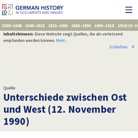
1500–1648
1648–1815
1815–1866
1866–1890
1890–1918
1918/19–1
Inhaltshinweis
: Diese Website zeigt Quellen, die als verletzend
empfunden werden können.
Mehr...
Schließen
✕
Quelle
Unterschiede zwischen Ost
und West (12. November
1990)