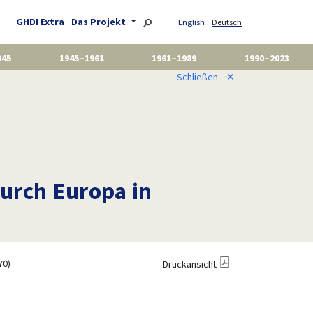
GHDI Extra
Das Projekt
English
Deutsch
945
1945–1961
1961–1989
1990–2023
Schließen
✕
urch Europa in
70)
Druckansicht