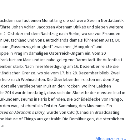
achdem sie fast einen Monat lang die schwere See im Nordatlantik
führte Johan Adrian Jacobsen Abraham Ulrikab und sieben weitere
e am 2. Oktober mit dem Nachtzug nach Berlin, wo sie von Freunden
n Deutschland und von Deutschlands damals führendem Arzt, Dr.
genaue „Rassenzugehörigkeit“ zwischen „Mongolen“ und
uppe in Prag im damaligen Österreich-Ungarn ein. Vom 30.
ankfurt am Main und ins nahe gelegene Darmstadt. Ihr Aufenthalt
zember starb. Nach ihrer Beerdigung am 16. Dezember reiste die
rländischen Grenze, wo sie vom 17. bis 28. Dezember blieb. Zwei
en kurz nach Weihnachten. Die Überlebenden reisten mit dem Zug
 dort alle verbliebenen Inuit an den Pocken. Wo ihre Leichen
r 2014 wurde bestätigt, dass sich die Skelette der meisten Inuit in
rkundemuseums in Paris befinden. Die Schädeldecke von Paingo,
orden war, ist ebenfalls Teil der Sammlung des Museums. Ein
ased on Abraham's Diary
, wurde von CBC (Canadian Broadcasting
he Nature of Things ausgestrahlt. Die Bemühungen, die sterblichen
 an.
Alles anzeigen ⌵