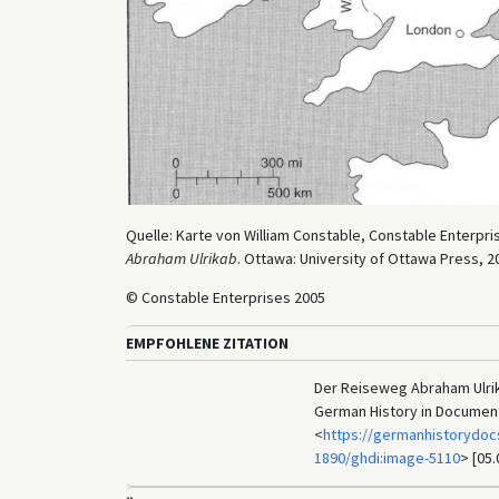
Quelle: Karte von William Constable, Constable Enterpris
Abraham Ulrikab
. Ottawa: University of Ottawa Press, 20
© Constable Enterprises 2005
EMPFOHLENE ZITATION
Der Reiseweg Abraham Ulrika
German History in Documen
<
https://germanhistorydoc
1890/ghdi:image-5110
> [05.