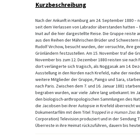
Kurzbeschreibung
Nach der Ankunft in Hamburg am 24. September 1880 – n
seit dem Verlassen von Labrador überstanden hatten – 
Inuit auf die hier dargestellte Reise. Die Gruppe reist
aus den Reihen der Mährischen Brüder und Schwestern i
Rudolf Virchow, besucht wurden, der versuchte, ihre 
Grönländern festzustellen. Am 15. November traf die Gr
November bis zum 12. Dezember 1880 reisten sie nach Fr
dort verlängerte sich tragisch, als Noggasak am 14. De
Ausstellung in den Norden nach Krefeld, nahe der niede
weitere Mitglieder der Gruppe, Paingo und Sara, starb
nach Paris. Zwischen dem 7. und 16. Januar 1881 starben
begraben wurden, war viele Jahre lang unbekannt. Im Jah
den biologisch-anthropologischen Sammlungen des Natu
die Jacobsen bei ihrer Autopsie in Krefeld überreicht w
Dokumentarfilm mit dem Titel
Trapped in a Human Zoo: B
Corporation) Television produziert und in der Sendung T
Überreste in ihre Heimat rückzuführen, dauern bis heute