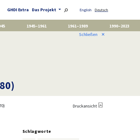
GHDI Extra
Das Projekt
English
Deutsch
945
1945–1961
1961–1989
1990–2023
Schließen
✕
880)
70)
Druckansicht
Schlagworte