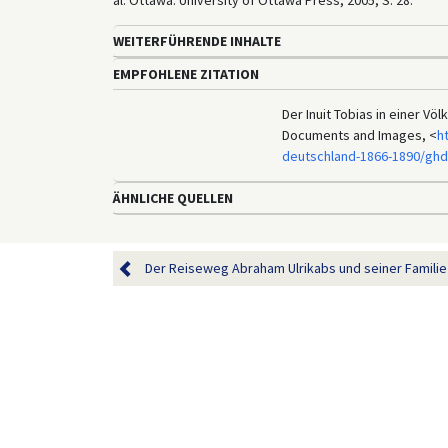
al. Ottawa: University of Ottawa Press, 2005, S. 28.
WEITERFÜHRENDE INHALTE
EMPFOHLENE ZITATION
Der Inuit Tobias in einer Vö
Documents and Images, <
h
deutschland-1866-1890/ghd
ÄHNLICHE QUELLEN
Der Reiseweg Abraham Ulrikabs und seiner Familie 