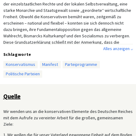
der einzelstaatlichen Rechte und der lokalen Selbstverwaltung, eine
starke Monarchie und Staatsgewalt sowie „geordnete“ wirtschaftliche
Freiheit. Obwohl die Konservativen bemüht waren, zeitgemäß zu
erscheinen – national und flexibel – konnten sie sich dennoch nicht
dazu bringen, ihre Fundamentalopposition gegen das allgemeine
Wahlrecht, Bismarcks Kulturkampf und den Sozialismus zu verbergen.
Diese Grundsatzerklärung schließt mit der Anmerkung, dass die
deutschen Konservativen ihren Einfluss sowohl nach oben in Richtung
Alles anzeigen ⌵
Schlagworte
Regierung als auch nach unten in Richtung Volk ausüben werden
müssen. Die anschließende Geschichte der Partei verdeutlichte, dass
Konservatismus
Manifest
Parteiprogramme
die Partei beim Bemühen um diese Zielsetzungen die Quadratur des
Politische Parteien
Kreises nie schaffte. Die Konservativen profitierten vom
antisozialistischen und nationalistischen Wahlfieber, so 1878, als sie 59
Reichstagssitze und 13% der Stimmen erlangten, und 1887 (80 Sitze,
15%). 1890 allerdings schrumpfte die Partei auf 73 Sitze und wurde von
Quelle
etwa 12% der deutschen Wähler unterstützt.
Wir wenden uns an die konservativen Elemente des Deutschen Reiches
mit dem Aufrufe zu vereinter Arbeit für die großen, gemeinsamen
Ziele:
1. Wir wollen die für unser Vaterland gewonnene Einheit auf dem Boden