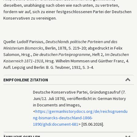
dieselben, unabhängig nach oben wie nach unten, zu vertreten,
fordern wir auf, sich zu einer festgeschlossenen Partei der Deutschen
Konservativen zu vereinigen.
Quelle: Ludolf Parisius,
Deutschlands politische Parteien und das
Ministerium Bismarcks
, Berlin, 1878, S. 219–20; abgedruckt in Felix
Salomon, Hrsg.,
Die deutschen Parteiprogramme
, Heft 2,
Im Deutschen
Kaiserreich 1871–1918
, Hrsg. Wilhelm Mommsen und Günther Franz, 4.
Aufl. Leipzig und Berlin: B. G. Teubner, 1932, S. 3
–
4.
EMPFOHLENE ZITATION
Deutsche Konservative Partei, Gründungsaufruf (7.
Juni/12. Juli 1876), veröffentlicht in: German History
in Documents and Images,
<
https://germanhistorydocs.org/de/reichsgruendu
ng-bismarcks-deutschland-1866-
1890/ghdi:document-681
> [05.06.2026].
ÄHNLICHE QUELLEN