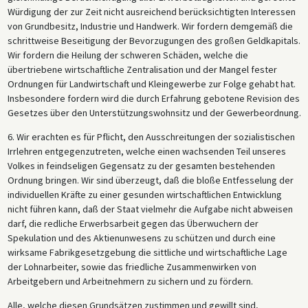
Würdigung der zur Zeit nicht ausreichend berücksichtigten Interessen
von Grundbesitz, Industrie und Handwerk. Wir fordern demgemäß die
schrittweise Beseitigung der Bevorzugungen des großen Geldkapitals.
Wir fordern die Heilung der schweren Schäden, welche die
übertriebene wirtschaftliche Zentralisation und der Mangel fester
Ordnungen für Landwirtschaft und Kleingewerbe zur Folge gehabt hat.
Insbesondere fordern wird die durch Erfahrung gebotene Revision des
Gesetzes über den Unterstützungswohnsitz und der Gewerbeordnung.
6. Wir erachten es für Pflicht, den Ausschreitungen der sozialistischen
Irrlehren entgegenzutreten, welche einen wachsenden Teil unseres
Volkes in feindseligen Gegensatz zu der gesamten bestehenden
Ordnung bringen. Wir sind überzeugt, daß die bloße Entfesselung der
individuellen Kräfte zu einer gesunden wirtschaftlichen Entwicklung
nicht führen kann, daß der Staat vielmehr die Aufgabe nicht abweisen
darf, die redliche Erwerbsarbeit gegen das Überwuchern der
Spekulation und des Aktienunwesens zu schützen und durch eine
wirksame Fabrikgesetzgebung die sittliche und wirtschaftliche Lage
der Lohnarbeiter, sowie das friedliche Zusammenwirken von
Arbeitgebern und Arbeitnehmern zu sichern und zu fördern.
Alle, welche diesen Grundsätzen zustimmen und gewillt sind,