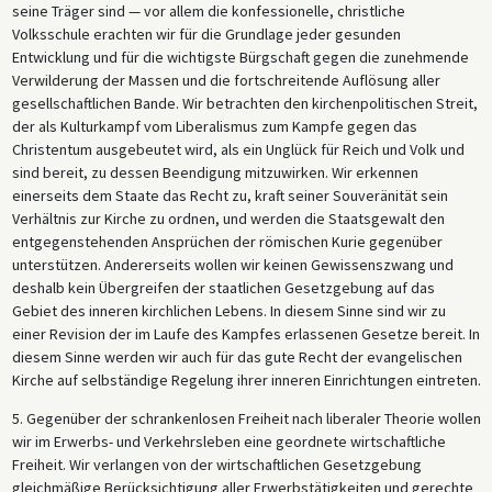
seine Träger sind — vor allem die konfessionelle, christliche
Volksschule erachten wir für die Grundlage jeder gesunden
Entwicklung und für die wichtigste Bürgschaft gegen die zunehmende
Verwilderung der Massen und die fortschreitende Auflösung aller
gesellschaftlichen Bande. Wir betrachten den kirchenpolitischen Streit,
der als Kulturkampf vom Liberalismus zum Kampfe gegen das
Christentum ausgebeutet wird, als ein Unglück für Reich und Volk und
sind bereit, zu dessen Beendigung mitzuwirken. Wir erkennen
einerseits dem Staate das Recht zu, kraft seiner Souveränität sein
Verhältnis zur Kirche zu ordnen, und werden die Staatsgewalt den
entgegenstehenden Ansprüchen der römischen Kurie gegenüber
unterstützen. Andererseits wollen wir keinen Gewissenszwang und
deshalb kein Übergreifen der staatlichen Gesetzgebung auf das
Gebiet des inneren kirchlichen Lebens. In diesem Sinne sind wir zu
einer Revision der im Laufe des Kampfes erlassenen Gesetze bereit. In
diesem Sinne werden wir auch für das gute Recht der evangelischen
Kirche auf selbständige Regelung ihrer inneren Einrichtungen eintreten.
5. Gegenüber der schrankenlosen Freiheit nach liberaler Theorie wollen
wir im Erwerbs- und Verkehrsleben eine geordnete wirtschaftliche
Freiheit. Wir verlangen von der wirtschaftlichen Gesetzgebung
gleichmäßige Berücksichtigung aller Erwerbstätigkeiten und gerechte