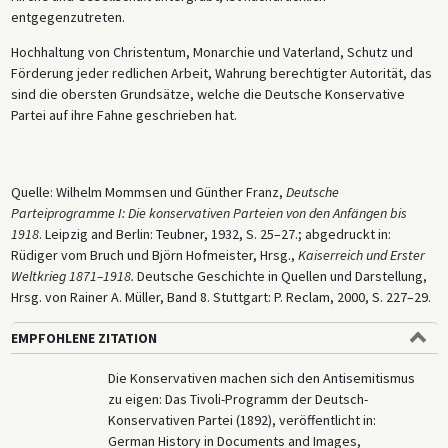
entgegenzutreten.
Hochhaltung von Christentum, Monarchie und Vaterland, Schutz und
Förderung jeder redlichen Arbeit, Wahrung berechtigter Autorität, das
sind die obersten Grundsätze, welche die Deutsche Konservative
Partei auf ihre Fahne geschrieben hat.
Quelle: Wilhelm Mommsen und Günther Franz,
Deutsche
Parteiprogramme I: Die konservativen Parteien von den Anfängen bis
1918
. Leipzig and Berlin: Teubner, 1932, S. 25–27.; abgedruckt in:
Rüdiger vom Bruch und Björn Hofmeister, Hrsg.,
Kaiserreich und Erster
Weltkrieg 1871–1918.
Deutsche Geschichte in Quellen und Darstellung,
Hrsg. von Rainer A. Müller, Band 8. Stuttgart: P. Reclam, 2000, S. 227–29.
EMPFOHLENE ZITATION
Die Konservativen machen sich den Antisemitismus
zu eigen: Das Tivoli-Programm der Deutsch-
Konservativen Partei (1892), veröffentlicht in:
German History in Documents and Images,