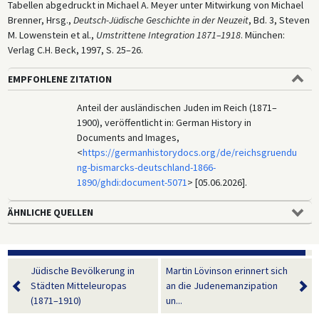
Tabellen abgedruckt in Michael A. Meyer unter Mitwirkung von Michael
Brenner, Hrsg.,
Deutsch-Jüdische Geschichte in der Neuzeit
, Bd. 3, Steven
M. Lowenstein et al.,
Umstrittene Integration 1871–1918
. München:
Verlag C.H. Beck, 1997, S. 25–26.
EMPFOHLENE ZITATION
Anteil der ausländischen Juden im Reich (1871–
1900), veröffentlicht in: German History in
Documents and Images,
<
https://germanhistorydocs.org/de/reichsgruendu
ng-bismarcks-deutschland-1866-
1890/ghdi:document-5071
> [05.06.2026].
ÄHNLICHE QUELLEN
Jüdische Bevölkerung in
Martin Lövinson erinnert sich
Städten Mitteleuropas
an die Judenemanzipation
(1871–1910)
un...