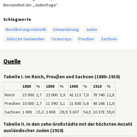
Bestandteil der „Judenfrage“.
Schlagworte
Bevölkerungsstatistik
Einwanderung
Juden
Jüdische Gemeinden
Osteuropa
Preußen
Sachsen
Quelle
Tabelle I. Im Reich, Preuβen und Sachsen (1880–1910)
1880
%
1890
%
1900
%
1910
%
Reich
15 000
2,7
22 000
3,9
41 113
7,0
78 746
12,8
Preußen
10 000
2,7
11 390
3,1
21 800
5,6
48 166
11,6
Sachsen
1 000
15,3
2 800
29,9
5 637
54,5
10 378
59,0
Tabelle II. In den zehn Großstädte mit der höchsten Anzahl
ausländischer Juden (1910)