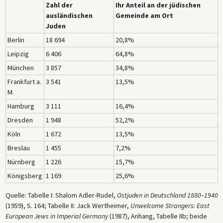
Zahl der
Ihr Anteil an der jüdischen
ausländischen
Gemeinde am Ort
Juden
Berlin
18 694
20,8%
Leipzig
6 406
64,8%
München
3 857
34,8%
Frankfurt a.
3 541
13,5%
M.
Hamburg
3 111
16,4%
Dresden
1 948
52,2%
Köln
1 672
13,5%
Breslau
1 455
7,2%
Nürnberg
1 226
15,7%
Königsberg
1 169
25,6%
Quelle: Tabelle I: Shalom Adler-Rudel,
Ostjuden in Deutschland 1880–1940
(1959), S. 164; Tabelle II: Jack Wertheimer,
Unwelcome Strangers: East
European Jews in Imperial Germany
(1987), Anhang, Tabelle IIb; beide