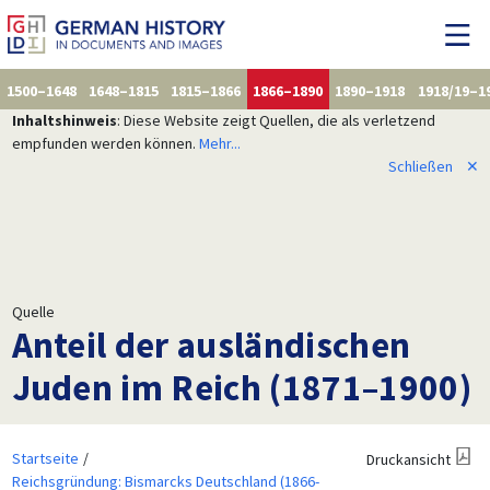
1500–1648
1648–1815
1815–1866
1866–1890
1890–1918
1918/19–1
Inhaltshinweis
: Diese Website zeigt Quellen, die als verletzend
empfunden werden können.
Mehr...
Schließen
✕
Quelle
Anteil der ausländischen
Juden im Reich (1871–1900)
Startseite
Druckansicht
Reichsgründung: Bismarcks Deutschland (1866-