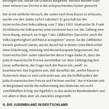
entzogen war, wurde sie schlecht ausgefüllt. Vielfach wurden statt
einer Antwort nur Striche in die entsprechenden Fächer gemacht.
Der erste amtliche Versuch, die Juden nach ihrer Rasse zu erfassen,
wurde von den Juden sofort sabotiert. Er geschah bei der
österreichischen Volkszählung vom 7. März 1923. Vizekanzler Dr. Frank
(Großdeutsche Volkspartei) unterzeichnete kurz vor der Zählung eine
Verordnung, wonach zur Frage 7 des Zählblattes (Sprache) „auch die
Volkszugehörigkeit und Rasse anzugeben“ waren. Da die Zählblätter
bereits gedruckt waren, wurde darauf nur in einem roten Merkzettel
ohne Erläuterung, Anleitung und Musterbeispiele hingewiesen. Die
österreichischen Juden sabotierten diese Frage dadurch, dass die
jüdisch-marxistische Presse unmittelbar vor dem Zählungstag ihre
Leser aufforderte, die Frage nach der Rasse mit „weiß“ zu
beantworten. Das Ergebnis war, daß daraufhin die „weiße Rasse in
Österreich etwa so weit verbreitet war, wie die Einflußspähre der
jüdisch-marxistischen Presse und Parteien reichte“. Nur in Kärnten und
im Burgenland wurde die Aufbereitung des Materials mit recht
zweifelhaftem Erfolg durchgeführt, in den anderen Bundesländern und
vor allem in Wien aber als zwecklos eingestellt.
II. DIE JUDENBILANZ IN DEUTSCHLAND