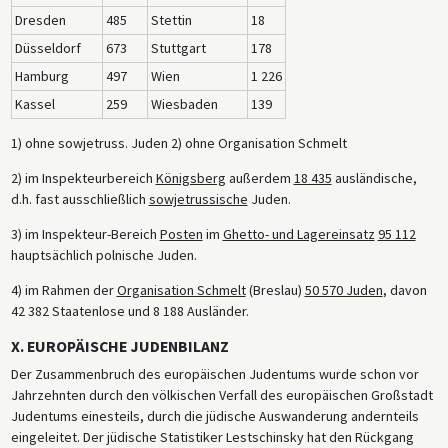
Dresden
485
Stettin
18
Düsseldorf
673
Stuttgart
178
Hamburg
497
Wien
1 226
Kassel
259
Wiesbaden
139
1) ohne sowjetruss. Juden 2) ohne Organisation Schmelt
2) im Inspekteurbereich
Königsberg
außerdem
18 435
ausländische,
d.h. fast ausschließlich
sowjetrussische
Juden.
3) im Inspekteur-Bereich
Posten
im
Ghetto- und Lagereinsatz
95 112
hauptsächlich polnische Juden.
4) im Rahmen der
Organisation Schmelt
(Breslau)
50 570 Juden
, davon
42 382 Staatenlose und 8 188 Ausländer.
X. EUROPÄISCHE JUDENBILANZ
Der Zusammenbruch des europäischen Judentums wurde schon vor
Jahrzehnten durch den völkischen Verfall des europäischen Großstadt
Judentums einesteils, durch die jüdische Auswanderung andernteils
eingeleitet. Der jüdische Statistiker Lestschinsky hat den Rückgang