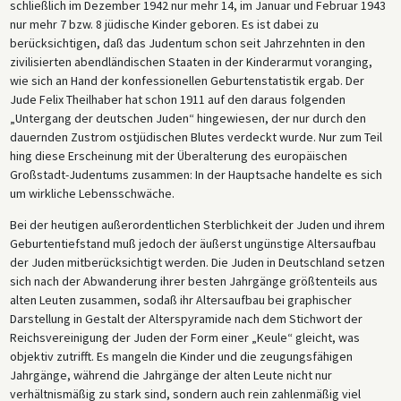
schließlich im Dezember 1942 nur mehr 14, im Januar und Februar 1943
nur mehr 7 bzw. 8 jüdische Kinder geboren. Es ist dabei zu
berücksichtigen, daß das Judentum schon seit Jahrzehnten in den
zivilisierten abendländischen Staaten in der Kinderarmut voranging,
wie sich an Hand der konfessionellen Geburtenstatistik ergab. Der
Jude Felix Theilhaber hat schon 1911 auf den daraus folgenden
„Untergang der deutschen Juden“ hingewiesen, der nur durch den
dauernden Zustrom ostjüdischen Blutes verdeckt wurde. Nur zum Teil
hing diese Erscheinung mit der Überalterung des europäischen
Großstadt-Judentums zusammen: In der Hauptsache handelte es sich
um wirkliche Lebensschwäche.
Bei der heutigen außerordentlichen Sterblichkeit der Juden und ihrem
Geburtentiefstand muß jedoch der äußerst ungünstige Altersaufbau
der Juden mitberücksichtigt werden. Die Juden in Deutschland setzen
sich nach der Abwanderung ihrer besten Jahrgänge größtenteils aus
alten Leuten zusammen, sodaß ihr Altersaufbau bei graphischer
Darstellung in Gestalt der Alterspyramide nach dem Stichwort der
Reichsvereinigung der Juden der Form einer „Keule“ gleicht, was
objektiv zutrifft. Es mangeln die Kinder und die zeugungsfähigen
Jahrgänge, während die Jahrgänge der alten Leute nicht nur
verhältnismäßig zu stark sind, sondern auch rein zahlenmäßig viel