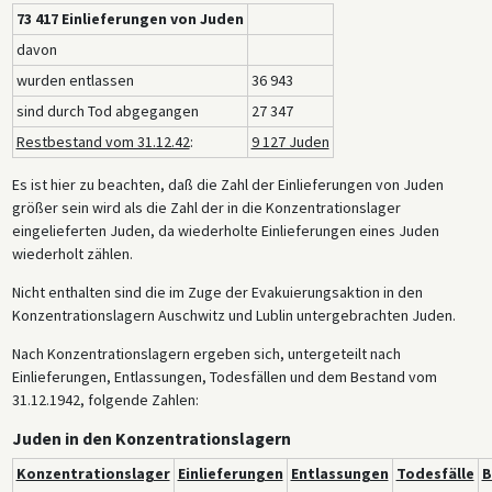
73 417 Einlieferungen von Juden
davon
wurden entlassen
36 943
sind durch Tod abgegangen
27 347
Restbestand vom 31.12.42
:
9 127 Juden
Es ist hier zu beachten, daß die Zahl der Einlieferungen von Juden
größer sein wird als die Zahl der in die Konzentrationslager
eingelieferten Juden, da wiederholte Einlieferungen eines Juden
wiederholt zählen.
Nicht enthalten sind die im Zuge der Evakuierungsaktion in den
Konzentrationslagern Auschwitz und Lublin untergebrachten Juden.
Nach Konzentrationslagern ergeben sich, untergeteilt nach
Einlieferungen, Entlassungen, Todesfällen und dem Bestand vom
31.12.1942, folgende Zahlen:
Juden in den Konzentrationslagern
Konzentrationslager
Einlieferungen
Entlassungen
Todesfälle
B