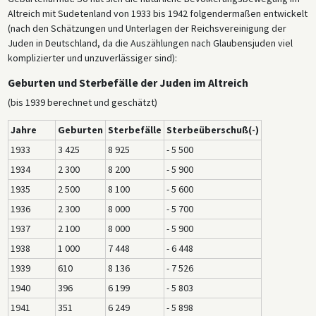
Altreich mit Sudetenland von 1933 bis 1942 folgendermaßen entwickelt
(nach den Schätzungen und Unterlagen der Reichsvereinigung der
Juden in Deutschland, da die Auszählungen nach Glaubensjuden viel
komplizierter und unzuverlässiger sind):
Geburten und Sterbefälle der Juden im Altreich
(bis 1939 berechnet und geschätzt)
Jahre
Geburten
Sterbefälle
Sterbeüberschuß(-)
1933
3 425
8 925
- 5 500
1934
2 300
8 200
- 5 900
1935
2 500
8 100
- 5 600
1936
2 300
8 000
- 5 700
1937
2 100
8 000
- 5 900
1938
1 000
7 448
- 6 448
1939
610
8 136
- 7 526
1940
396
6 199
- 5 803
1941
351
6 249
- 5 898