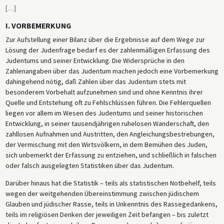
[
…
]
I. VORBEMERKUNG
Zur Aufstellung einer Bilanz über die Ergebnisse auf dem Wege zur
Lösung der Judenfrage bedarf es der zahlenmäßigen Erfassung des
Judentums und seiner Entwicklung. Die Widersprüche in den
Zahlenangaben über das Judentum machen jedoch eine Vorbemerkung
dahingehend nötig, daß Zahlen über das Judentum stets mit
besonderem Vorbehalt aufzunehmen sind und ohne Kenntnis ihrer
Quelle und Entstehung oft zu Fehlschlüssen führen. Die Fehlerquellen
liegen vor allem im Wesen des Judentums und seiner historischen
Entwicklung, in seiner tausendjährigen ruhelosen Wanderschaft, den
zahllosen Aufnahmen und Austritten, den Angleichungsbestrebungen,
der Vermischung mit den Wirtsvölkern, in dem Bemühen des Juden,
sich unbemerkt der Erfassung zu entziehen, und schließlich in falschen
oder falsch ausgelegten Statistiken über das Judentum.
Darüber hinaus hat die Statistik – teils als statistischen Notbehelf, teils
wegen der weitgehenden Übereinstimmung zwischen jüdischem
Glauben und jüdischer Rasse, teils in Unkenntnis des Rassegedankens,
teils im religiösen Denken der jeweiligen Zeit befangen – bis zuletzt