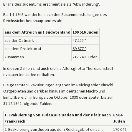
Bilanz des Judentums erscheint sie als "Abwanderung".
Bis 1.1.1943 wanderten nach den Zusammenstellungen des
Reichssicherheitshauptamtes ab:
aus dem Altreich mit Sudetenland
100 516 Juden
aus der Ostmark
47 555 "
aus dem Protektorat
69 677 "
Zusammen
217 748 Juden
In diesen Zahlen sind auch die ins Altersghetto Theresienstadt
evakuierten Juden enthalten.
Die gesamten Evakuierungen ergaben im Reichsgebiet einschl.
Ostgebieten und darüber hinaus im deutschen Macht- und
Einflußbereich in Europa von Oktober 1939 oder später bis zum
31.12.1942 folgende Zahlen:
1. Evakuierung von Juden aus Baden und der Pfalz nach
6 504
Frankreich
Juden
2. Evakuierung von Juden aus dem Reichsgebiet einschl.
170 642