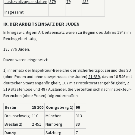
Justizvollzugsanstalten
379
79
458
insgesamt
IX. DER ARBEITSEINSATZ DER JUDEN
In kriegswichtigem Arbeitseinsatz waren zu Beginn des Jahres 1943 im
Reichsgebiet tätig
185 776 Juden.
Davon waren eingesetzt:
1) innerhalb der Inspekteur-Bereiche der Sicherheitspolizei und des SD
(ohne Posen und ohne sowjetrussische Juden)
21 659
, davon 18 546 mit
deutscher Staatsangehörigkeit, 107 mit Protektoratsangehörigkeit, 2
519 Staatenlose und 487 Ausländer. Sie verteilten sich nach Inspekteur-
Bereichen (ohne Posen) folgendermaßen:
Berlin
15 100
Königsberg 1)
96
Braunschweig
110
München
313
Breslau 2)
2 451
Nürnberg
89
Danzig
-
Salzburg
7