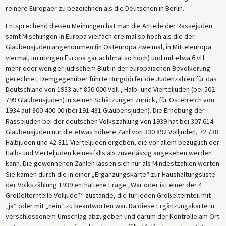
reinere Europäer zu bezeichnen als die Deutschen in Berlin.
Entsprechend diesen Meinungen hat man die Anteile der Rassejuden
samt Mischlingen in Europa vielfach dreimal so hoch als die der
Glaubensjuden angenommen (in Osteuropa zweimal, in Mitteleuropa
viermal, im übrigen Europa gar achtmal so hoch) und mit etwa 6 vH
mehr oder weniger jüdischem Blut in der europäischen Bevölkerung
gerechnet. Demgegenüber führte Burgdörfer die Judenzahlen für das
Deutschland von 1933 auf 850 000 Voll-, Halb- und Vierteljuden (bei 502
799 Glaubensjuden) in seinen Schätzungen zurück, für Österreich von
1934 auf 300-400 00 (bei 191 481 Glaubensjuden). Die Erhebung der
Rassejuden bei der deutschen Volkszählung von 1939 hat bei 307 614
Glaubensjuden nur die etwas höhere Zahl von 330 892 Volljuden, 72 738
Halbjuden und 42 811 Vierteljuden ergeben, die vor allem bezüglich der
Halb- und Vierteljuden keinesfalls als zuverlässig angesehen werden
kann. Die gewonnenen Zahlen lassen sich nur als Mindestzahlen werten.
Sie kamen durch die in einer „Ergänzungskarte“ zur Haushaltungsliste
der Volkszählung 1939 enthaltene Frage „War oder ist einer der 4
Großelternteile Volljude?“ zustande, die für jeden Großelternteil mit
„ja“ oder mit „nein“ zu beantworten war. Da diese Ergänzungskarte in
verschlossenem Umschlag abzugeben und darum der Kontrolle am Ort