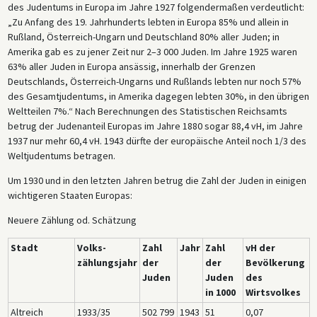
des Judentums in Europa im Jahre 1927 folgendermaßen verdeutlicht:
„Zu Anfang des 19. Jahrhunderts lebten in Europa 85% und allein in
Rußland, Österreich-Ungarn und Deutschland 80% aller Juden; in
Amerika gab es zu jener Zeit nur 2–3 000 Juden. Im Jahre 1925 waren
63% aller Juden in Europa ansässig, innerhalb der Grenzen
Deutschlands, Österreich-Ungarns und Rußlands lebten nur noch 57%
des Gesamtjudentums, in Amerika dagegen lebten 30%, in den übrigen
Weltteilen 7%.“ Nach Berechnungen des Statistischen Reichsamts
betrug der Judenanteil Europas im Jahre 1880 sogar 88,4 vH, im Jahre
1937 nur mehr 60,4 vH. 1943 dürfte der europäische Anteil noch 1/3 des
Weltjudentums betragen.
Um 1930 und in den letzten Jahren betrug die Zahl der Juden in einigen
wichtigeren Staaten Europas:
Neuere Zählung od. Schätzung
Stadt
Volks-
Zahl
Jahr
Zahl
vH der
zählungsjahr
der
der
Bevölkerung
Juden
Juden
des
in 1000
Wirtsvolkes
Altreich
1933/35
502 799
1943
51
0,07