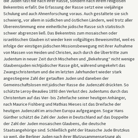
die Juden fast nie nach ihrer Rasse, sondern nach ihrem religiösen
Bekenntnis erfaßt. Die Erfassung der Rasse setzt eine vieljährige
Schulung und auch Ahnenforschung voraus. Auch gestaltete sie sich
schwierig, vor allem in südlichen und östlichen Ländern, weil trotz aller
Übereinstimmung eine einheitliche jüdische Rasse sich statistisch
schwer abgrenzen ließ. Das Bekenntnis zum mosaischen oder
israelitischen Glauben ist wieder kein vollgültiges Beweismittel, weil es
infolge der einstigen jüdischen Missionsbewegung mit ihrer Aufnahme
von Massen von Heiden und Christen, auch durch die Übertritte zum
Judentum in neuer Zeit durch Mischehen und „Bekehrung“ nicht wenige
Glaubensjuden nichtjüdischer Rasse gibt, während umgekehrt das
Zwangschristentum und die im letzten Jahrhundert wieder stark
angestiegene Zahl der getauften Juden und daneben der
Gemeinschaftslosen mit jüdischer Rasse die Judenzahl drückten. So
schätzte Leroy-Beaulieu 1893 den Verlust des Judentums durch das
Christentum auf das Vier- bis Zehnfache seiner heutigen Anhänger,
nach Maurice Fishberg und Mathias Mieses ist das Dreifache der
heutigen Judenzahl im arischen Europa aufgegangen. Sogar Hans
Günther schätzt die Zahl der Juden in Deutschland auf das Doppelte
der Zahl der Juden mosaischen Glaubens, die deutsche
Staatsangehörige sind. Schließlich geht der litauische Jude Brutzkus
so weit, die Berliner Juden nach ihrer Blutzusammensetzung als