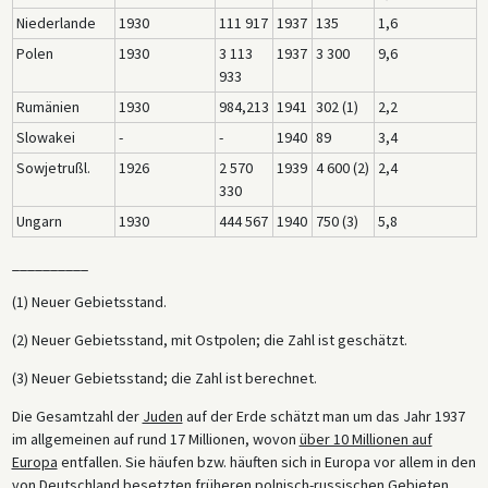
Niederlande
1930
111 917
1937
135
1,6
Polen
1930
3 113
1937
3 300
9,6
933
Rumänien
1930
984,213
1941
302 (1)
2,2
Slowakei
-
-
1940
89
3,4
Sowjetrußl.
1926
2 570
1939
4 600 (2)
2,4
330
Ungarn
1930
444 567
1940
750 (3)
5,8
__________
(1) Neuer Gebietsstand.
(2) Neuer Gebietsstand, mit Ostpolen; die Zahl ist geschätzt.
(3) Neuer Gebietsstand; die Zahl ist berechnet.
Die Gesamtzahl der
Juden
auf der Erde schätzt man um das Jahr 1937
im allgemeinen auf rund 17 Millionen, wovon
über 10 Millionen auf
Europa
entfallen. Sie häufen bzw. häuften sich in Europa vor allem in den
von Deutschland besetzten früheren polnisch-russischen Gebieten