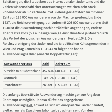
Schätzungen, die Statistiken des internationalen Judentums und die
Zahlen wissenschaftlicher Untersuchungen weichen sehr stark
voneinander ab. So rechnete Prof. Zielenziger-Amsterdam mit einer
Zahl von 135 000 Auswanderern von der Machtergreifung bis Ende
1937, die Reichsvereinigung der Juden mit 203 000 Auswanderern. Seit
1938 ist die Auswanderung noch beträchtlich angestiegen, endete
aber fast restlos (bis auf einige wenige Ausnahmefälle je Monat) durch
das Verbot der jüdischen Auswanderung im Herbst 1941. Die
Reichsvereinigung der Juden und die israelitischen Kultusgemeinden in
Wien und Prag kamen bis 1.1.1943 zu folgenden hohen
Auswanderungszahlen (einschl. Doppelzählungen):
Auswanderer aus
Zahl
Zeitraum
Altreich mit Sudetenland
352 534
(30.1.33 – 1.1.43)
Ostmark
149 124
(1.3.38 – 1.1.43)
Protektorat
26 009
(15.2.39 – 1.1.43)
Die anfangs überstürzte Auswanderung machte genaue Angaben
überhaupt unmöglich. Ebenso dürfte das angegebene
Auswanderungs
ziel
, soweit es sich um europäische Länder handelt,
vielfach nur als Zwischenstation zu betrachten sein. Von den