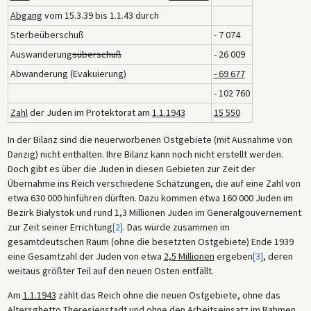
Abgang
vom 15.3.39 bis 1.1.43 durch
Sterbeüberschuß
- 7 074
Auswanderung
süberschuß
- 26 009
Abwanderung (Evakuierung)
- 69 677
- 102 760
Zahl
der Juden im Protektorat am
1.1.1943
15 550
In der Bilanz sind die neuerworbenen Ostgebiete (mit Ausnahme von
Danzig) nicht enthalten. Ihre Bilanz kann noch nicht erstellt werden.
Doch gibt es über die Juden in diesen Gebieten zur Zeit der
Übernahme ins Reich verschiedene Schätzungen, die auf eine Zahl von
etwa 630 000 hinführen dürften. Dazu kommen etwa 160 000 Juden im
Bezirk Białystok und rund 1,3 Millionen Juden im Generalgouvernement
zur Zeit seiner Errichtung
[2]
. Das würde zusammen im
gesamtdeutschen Raum (ohne die besetzten Ostgebiete) Ende 1939
eine Gesamtzahl der Juden von etwa
2,5 Millionen
ergeben
[3]
, deren
weitaus größter Teil auf den neuen Osten entfällt.
Am
1.1.1943
zählt das Reich ohne die neuen Ostgebiete, ohne das
Altersghetto Theresienstadt und ohne den Arbeitseinsatz im Rahmen