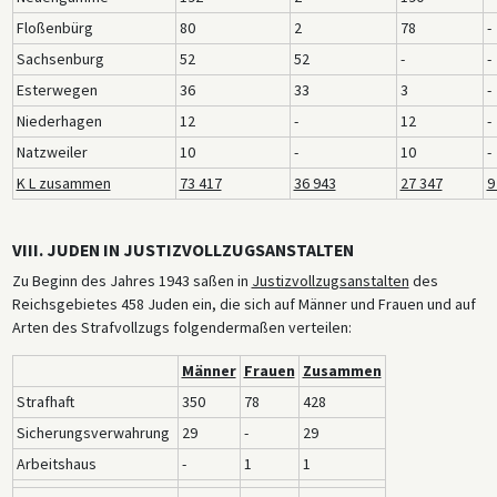
Floßenbürg
80
2
78
-
Sachsenburg
52
52
-
-
Esterwegen
36
33
3
-
Niederhagen
12
-
12
-
Natzweiler
10
-
10
-
K L zusammen
73 417
36 943
27 347
9
VIII. JUDEN IN JUSTIZVOLLZUGSANSTALTEN
Zu Beginn des Jahres 1943 saßen in
Justizvollzugsanstalten
des
Reichsgebietes 458 Juden ein, die sich auf Männer und Frauen und auf
Arten des Strafvollzugs folgendermaßen verteilen:
Männer
Frauen
Zusammen
Strafhaft
350
78
428
Sicherungsverwahrung
29
-
29
Arbeitshaus
-
1
1