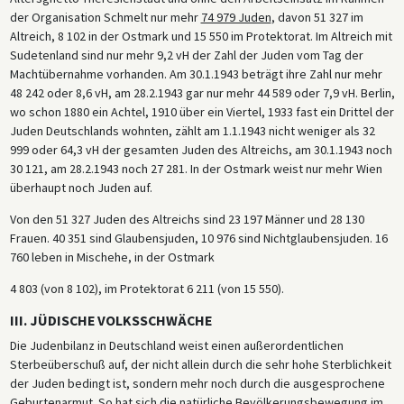
der Organisation Schmelt nur mehr
74 979 Juden
, davon 51 327 im
Altreich, 8 102 in der Ostmark und 15 550 im Protektorat. Im Altreich mit
Sudetenland sind nur mehr 9,2 vH der Zahl der Juden vom Tag der
Machtübernahme vorhanden. Am 30.1.1943 beträgt ihre Zahl nur mehr
48 242 oder 8,6 vH, am 28.2.1943 gar nur mehr 44 589 oder 7,9 vH. Berlin,
wo schon 1880 ein Achtel, 1910 über ein Viertel, 1933 fast ein Drittel der
Juden Deutschlands wohnten, zählt am 1.1.1943 nicht weniger als 32
999 oder 64,3 vH der gesamten Juden des Altreichs, am 30.1.1943 noch
30 121, am 28.2.1943 noch 27 281. In der Ostmark weist nur mehr Wien
überhaupt noch Juden auf.
Von den 51 327 Juden des Altreichs sind 23 197 Männer und 28 130
Frauen. 40 351 sind Glaubensjuden, 10 976 sind Nichtglaubensjuden. 16
760 leben in Mischehe, in der Ostmark
4 803 (von 8 102), im Protektorat 6 211 (von 15 550).
III. JÜDISCHE VOLKSSCHWÄCHE
Die Judenbilanz in Deutschland weist einen außerordentlichen
Sterbeüberschuß auf, der nicht allein durch die sehr hohe Sterblichkeit
der Juden bedingt ist, sondern mehr noch durch die ausgesprochene
Geburtenarmut. So hat sich die natürliche Bevölkerungsbewegung im