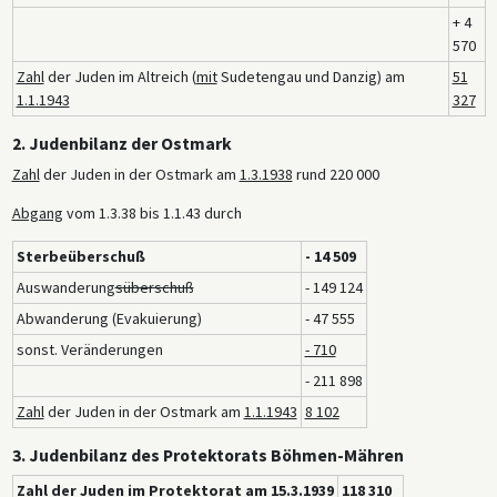
+ 4
570
Zahl
der Juden im Altreich (
mit
Sudetengau und Danzig) am
51
1.1.1943
327
2. Judenbilanz der Ostmark
Zahl
der Juden in der Ostmark am
1.3.1938
rund 220 000
Abgang
vom 1.3.38 bis 1.1.43 durch
Sterbeüberschuß
- 14 509
Auswanderung
süberschuß
- 149 124
Abwanderung (Evakuierung)
- 47 555
sonst. Veränderungen
- 710
- 211 898
Zahl
der Juden in der Ostmark am
1.1.1943
8 102
3. Judenbilanz des Protektorats Böhmen-Mähren
Zahl
der Juden im Protektorat am
15.3.1939
118 310