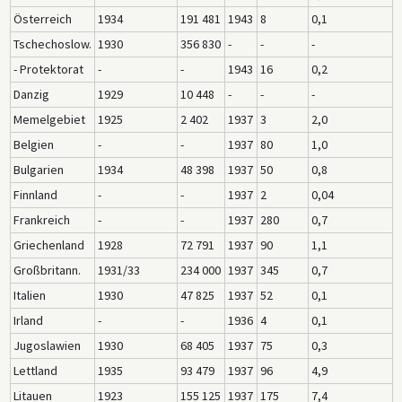
Österreich
1934
191 481
1943
8
0,1
Tschechoslow.
1930
356 830
-
-
-
- Protektorat
-
-
1943
16
0,2
Danzig
1929
10 448
-
-
-
Memelgebiet
1925
2 402
1937
3
2,0
Belgien
-
-
1937
80
1,0
Bulgarien
1934
48 398
1937
50
0,8
Finnland
-
-
1937
2
0,04
Frankreich
-
-
1937
280
0,7
Griechenland
1928
72 791
1937
90
1,1
Großbritann.
1931/33
234 000
1937
345
0,7
Italien
1930
47 825
1937
52
0,1
Irland
-
-
1936
4
0,1
Jugoslawien
1930
68 405
1937
75
0,3
Lettland
1935
93 479
1937
96
4,9
Litauen
1923
155 125
1937
175
7,4