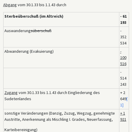
Abgang
vom 30.1.33 bis 1.1.43 durch
Sterbeüberschuß (im Altreich)
- 61
193
Auswanderung
süberschuß
-
352
534
Abwanderung (Evakuierung)
-
100
516
-
514
243
Zugang
vom 30.1.33 bis 1.1.43 durch Eingliederung des
+ 2
Sudetenlandes
649
[
1]
sonstige Veränderungen (Danzig, Zuzug, Wegzug, genehmigte
+ 1
Austritte, Anerkennung als Mischling I. Grades, Neuerfassung,
921
Karteibereinigung)