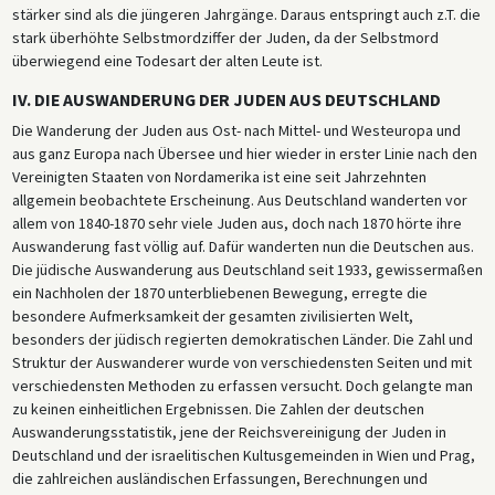
stärker sind als die jüngeren Jahrgänge. Daraus entspringt auch z.T. die
stark überhöhte Selbstmordziffer der Juden, da der Selbstmord
überwiegend eine Todesart der alten Leute ist.
IV. DIE AUSWANDERUNG DER JUDEN AUS DEUTSCHLAND
Die Wanderung der Juden aus Ost- nach Mittel- und Westeuropa und
aus ganz Europa nach Übersee und hier wieder in erster Linie nach den
Vereinigten Staaten von Nordamerika ist eine seit Jahrzehnten
allgemein beobachtete Erscheinung. Aus Deutschland wanderten vor
allem von 1840-1870 sehr viele Juden aus, doch nach 1870 hörte ihre
Auswanderung fast völlig auf. Dafür wanderten nun die Deutschen aus.
Die jüdische Auswanderung aus Deutschland seit 1933, gewissermaßen
ein Nachholen der 1870 unterbliebenen Bewegung, erregte die
besondere Aufmerksamkeit der gesamten zivilisierten Welt,
besonders der jüdisch regierten demokratischen Länder. Die Zahl und
Struktur der Auswanderer wurde von verschiedensten Seiten und mit
verschiedensten Methoden zu erfassen versucht. Doch gelangte man
zu keinen einheitlichen Ergebnissen. Die Zahlen der deutschen
Auswanderungsstatistik, jene der Reichsvereinigung der Juden in
Deutschland und der israelitischen Kultusgemeinden in Wien und Prag,
die zahlreichen ausländischen Erfassungen, Berechnungen und