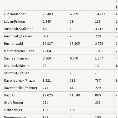
v
3
Lublin/Männer
23 409
4 509
14 217
4
Lublin/Frauen
2 849
59
131
2
Auschwitz/Männer
4 917
1
3 716
1
Auschwitz/Frauen
932
-
720
2
Buchenwald
16 827
13 805
2 795
2
Mauthausen/Gusen
2 064
-
1 985
7
Sachsenhausen
7 960
6 570
1 344
4
Stutthof/Männer
28
-
13
1
Stutthof/Frauen
3
-
-
3
Ravensbrück/Frauen
1 321
531
787
3
Ravensbrück/Männer
273
44
229
-
Dachau
12 026
11 140
886
-
Groß-Rosen
231
-
231
-
Lichtenburg
195
195
-
-
Neuengamme
192
2
190
-