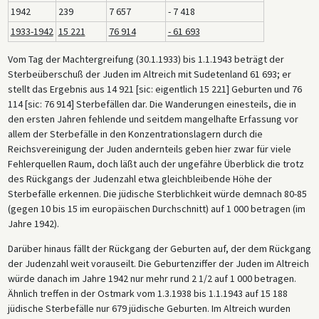
1942
239
7 657
- 7 418
1933-1942
15 221
76 914
- 61 693
Vom Tag der Machtergreifung (30.1.1933) bis 1.1.1943 beträgt der
Sterbeüberschuß der Juden im Altreich mit Sudetenland 61 693; er
stellt das Ergebnis aus 14 921 [sic: eigentlich 15 221] Geburten und 76
114 [sic: 76 914] Sterbefällen dar. Die Wanderungen einesteils, die in
den ersten Jahren fehlende und seitdem mangelhafte Erfassung vor
allem der Sterbefälle in den Konzentrationslagern durch die
Reichsvereinigung der Juden andernteils geben hier zwar für viele
Fehlerquellen Raum, doch läßt auch der ungefähre Überblick die trotz
des Rückgangs der Judenzahl etwa gleichbleibende Höhe der
Sterbefälle erkennen. Die jüdische Sterblichkeit würde demnach 80-85
(gegen 10 bis 15 im europäischen Durchschnitt) auf 1 000 betragen (im
Jahre 1942).
Darüber hinaus fällt der Rückgang der Geburten auf, der dem Rückgang
der Judenzahl weit vorauseilt. Die Geburtenziffer der Juden im Altreich
würde danach im Jahre 1942 nur mehr rund 2 1/2 auf 1 000 betragen.
Ähnlich treffen in der Ostmark vom 1.3.1938 bis 1.1.1943 auf 15 188
jüdische Sterbefälle nur 679 jüdische Geburten. Im Altreich wurden