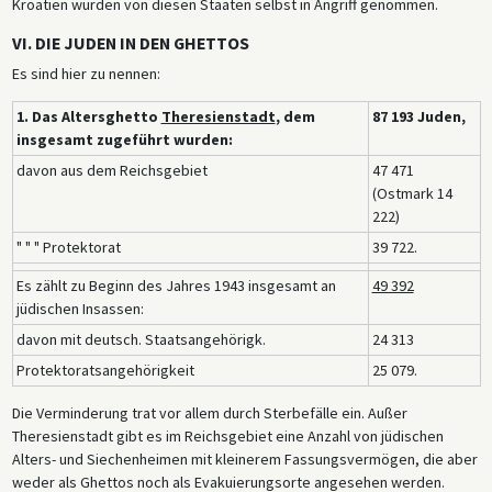
Kroatien wurden von diesen Staaten selbst in Angriff genommen.
VI. DIE JUDEN IN DEN GHETTOS
Es sind hier zu nennen:
1. Das Altersghetto
Theresienstadt
, dem
87 193 Juden,
insgesamt zugeführt wurden:
davon aus dem Reichsgebiet
47 471
(Ostmark 14
222)
" " " Protektorat
39 722.
Es zählt zu Beginn des Jahres 1943 insgesamt an
49 392
jüdischen Insassen:
davon mit deutsch. Staatsangehörigk.
24 313
Protektoratsangehörigkeit
25 079.
Die Verminderung trat vor allem durch Sterbefälle ein. Außer
Theresienstadt gibt es im Reichsgebiet eine Anzahl von jüdischen
Alters- und Siechenheimen mit kleinerem Fassungsvermögen, die aber
weder als Ghettos noch als Evakuierungsorte angesehen werden.