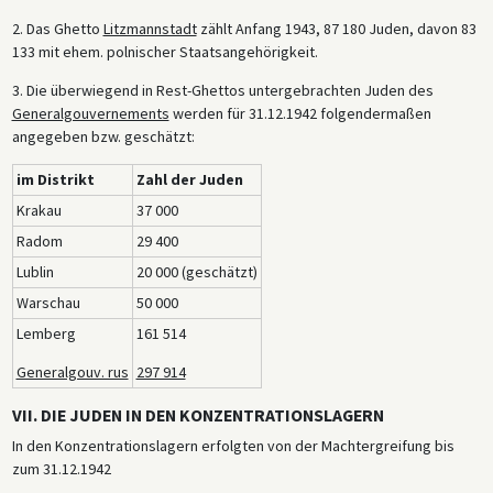
2. Das Ghetto
Litzmannstadt
zählt Anfang 1943, 87 180 Juden, davon 83
133 mit ehem. polnischer Staatsangehörigkeit.
3. Die überwiegend in Rest-Ghettos untergebrachten Juden des
Generalgouvernements
werden für 31.12.1942 folgendermaßen
angegeben bzw. geschätzt:
im Distrikt
Zahl der Juden
Krakau
37 000
Radom
29 400
Lublin
20 000 (geschätzt)
Warschau
50 000
Lemberg
161 514
Generalgouv. rus
297 914
VII. DIE JUDEN IN DEN KONZENTRATIONSLAGERN
In den Konzentrationslagern erfolgten von der Machtergreifung bis
zum 31.12.1942