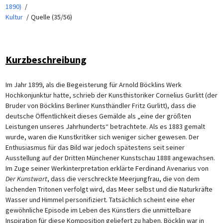
1890)
Kultur
Quelle (35/56)
Kurzbeschreibung
Im Jahr 1899, als die Begeisterung für Arnold Böcklins Werk
Hochkonjunktur hatte, schrieb der Kunsthistoriker Cornelius Gurlitt (der
Bruder von Böcklins Berliner Kunsthändler Fritz Gurlitt), dass die
deutsche Öffentlichkeit dieses Gemälde als „eine der größten
Leistungen unseres Jahrhunderts“ betrachtete. Als es 1883 gemalt
wurde, waren die Kunstkritiker sich weniger sicher gewesen. Der
Enthusiasmus für das Bild war jedoch spätestens seit seiner
Ausstellung auf der Dritten Münchener Kunstschau 1888 angewachsen.
Im Zuge seiner Werkinterpretation erklärte Ferdinand Avenarius von
Der Kunstwart
, dass die verschreckte Meerjungfrau, die von dem
lachenden Tritonen verfolgt wird, das Meer selbst und die Naturkräfte
Wasser und Himmel personifiziert. Tatsächlich scheint eine eher
gewöhnliche Episode im Leben des Künstlers die unmittelbare
Inspiration für diese Komposition geliefert zu haben. Böcklin war in