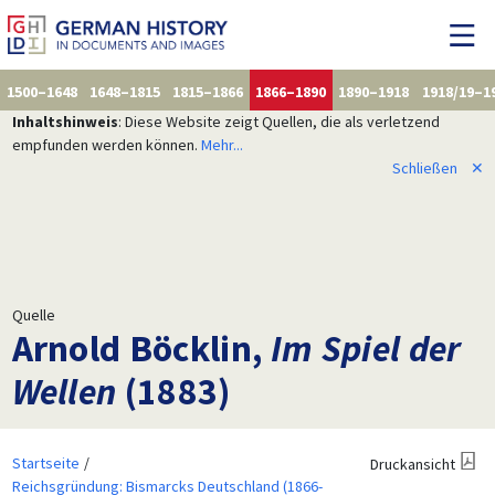
1500–1648
1648–1815
1815–1866
1866–1890
1890–1918
1918/19–1
Inhaltshinweis
: Diese Website zeigt Quellen, die als verletzend
empfunden werden können.
Mehr...
Schließen
✕
Quelle
Arnold Böcklin,
Im Spiel der
Wellen
(1883)
Startseite
Druckansicht
Reichsgründung: Bismarcks Deutschland (1866-