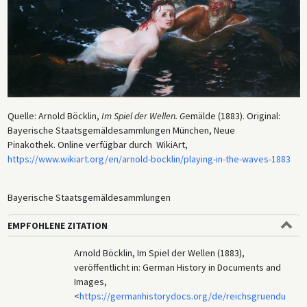
Quelle: Arnold Böcklin,
Im Spiel der Wellen. G
emälde (1883). Original:
Bayerische Staatsgemäldesammlungen München, Neue
Pinakothek. Online verfügbar durch WikiArt,
https://www.wikiart.org/en/arnold-bocklin/playing-in-the-waves-1883
Bayerische Staatsgemäldesammlungen
EMPFOHLENE ZITATION
Arnold Böcklin, Im Spiel der Wellen (1883),
veröffentlicht in: German History in Documents and
Images,
<
https://germanhistorydocs.org/de/reichsgruendu