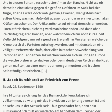
Und in diesen Zeiten „zerschmettert“ man den Kanzler. Nicht als ob
derselbe eine Mixtur gegen die großen Gefahren im Sack bei sich
trüge, aber es wäre doch wohl gethan gewesen, wenigstens nach
außen Alles, was nach
Autorität
aussieht oder daran erinnert, nach allen
Kräften zu schonen. Der Artikel möchte auf einmal ziemlich rar werden.
Einen störrischen Reichstag wird man heimsenden und dann ohne
Reichstag regieren können, aber wahrscheinlich nur noch kurze Zeit.
Vielleicht folgen dann auf irgend ein Ereigniß hin Ministerien welche der
Krone durch die Parteien auferlegt werden, und mit denselben eine
völlige Streberwirthschaft, aber Alles in rascher Abwechselung von
Personen und Tendenzen. Inzwischen werden sich im übrigen Europa
die welche bisher unterducken oder beim deutschen Reich an die Kost
gehen mußten, zu einer mehr oder weniger muntern und frechen
Selbständigkeit erheben.
[
…
]
II. Jacob Burckhardt an Friedrich von Preen
Basel, 26. September 1890
Ihre Mitunterzeichnung für das Bismarckdenkmal billige ich
vollkommen, so widrig mir das Individuum von jeher gewesen ist und
so sehr uns in der Schweiz sein Thun geschadet hat, denn sein
Kulturkampf (ich muß es wiederholen) hat neben dem Treiben der