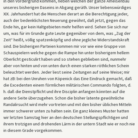
in den Vordergrund kommen, neben welchen der ganze Ameisenbau
unseres bisherigen Daseins in Abgang geräth. Unser liebenswürdiges
XIX. Jahrhundert hat die Menschen derart an die Berechtigung jeder,
auch der bedenklichsten Neuerung gewöhnt, daß jetzt, gegen das
Ende hin, gar kein Haltgebieten mehr helfen wird. Sehen Sie sich nur
um, was für im Grunde gute Leute gegenüber von dem, was „Zug der
Zeit“ heißt, völlig spatzenköpfig und ohne jegliche Widerstandskraft
sind. Die bisherigen Parteien kommen mir vor wie eine Gruppe von
Schauspielern welche gegen die Rampe hin unter bisherigem hellem
Oberlicht gesticulirt haben und so stehen geblieben sind, nunmehr
aber von hinten und von unten durch einen starken röthlichen Schein
beleuchtet werden. Jeder liest seine Zeitungen auf seine Weise; mir
hat zB: bei den Unruhen von Köpenick das Eine Eindruck gemacht, daß
die Excedenten einem förmlichen militärischen Commando folgten, d.
h. daß die Dienstpflicht und ihre Disciplin anfangen könnten auf die
andere Seite überzugehen. Schon die bisher latente gewöhnliche
Randalirsucht wird mehr vortreten und mit den bisher üblichen Mitteln
immer schwerer unten zu halten sein. Ein ganz kleines Muster hatten
wir letzten Samstag hier an den deutschen Stellungspflichtigen und
ihrem trotzigen und drohenden Lärm in der untern Stadt wie er noch nie
in diesem Grade vorgekommen.