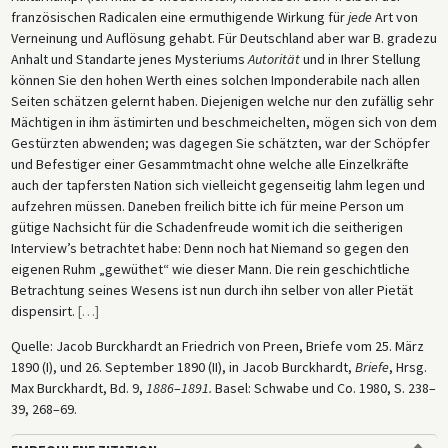
französischen Radicalen eine ermuthigende Wirkung für
jede
Art von
Verneinung und Auflösung gehabt. Für Deutschland aber war B. gradezu
Anhalt und Standarte jenes Mysteriums
Autorität
und in Ihrer Stellung
können Sie den hohen Werth eines solchen Imponderabile nach allen
Seiten schätzen gelernt haben. Diejenigen welche nur den zufällig sehr
Mächtigen in ihm ästimirten und beschmeichelten, mögen sich von dem
Gestürzten abwenden; was dagegen Sie schätzten, war der Schöpfer
und Befestiger einer Gesammtmacht ohne welche alle Einzelkräfte
auch der tapfersten Nation sich vielleicht gegenseitig lahm legen und
aufzehren müssen. Daneben freilich bitte ich für meine Person um
gütige Nachsicht für die Schadenfreude womit ich die seitherigen
Interview’s betrachtet habe: Denn noch hat Niemand so gegen den
eigenen Ruhm „gewüthet“ wie dieser Mann. Die rein geschichtliche
Betrachtung seines Wesens ist nun durch ihn selber von aller Pietät
dispensirt.
[
…
]
Quelle: Jacob Burckhardt an Friedrich von Preen, Briefe vom 25. März
1890 (I), und 26. September 1890 (II), in Jacob Burckhardt,
Briefe
, Hrsg.
Max Burckhardt, Bd. 9,
1886
–
1891.
Basel: Schwabe und Co. 1980, S. 238–
39, 268–69.