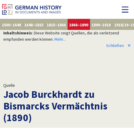
1500–1648
1648–1815
1815–1866
1866–1890
1890–1918
1918/19–1
Inhaltshinweis
: Diese Website zeigt Quellen, die als verletzend
empfunden werden können.
Mehr...
Schließen
✕
Quelle
Jacob Burckhardt zu
Bismarcks Vermächtnis
(1890)