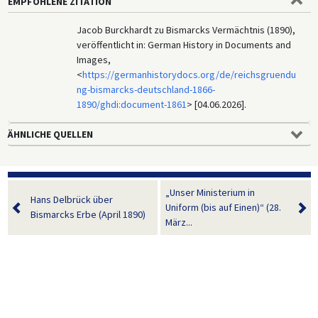
EMPFOHLENE ZITATION
Jacob Burckhardt zu Bismarcks Vermächtnis (1890),
veröffentlicht in: German History in Documents and
Images,
<
https://germanhistorydocs.org/de/reichsgruendu
ng-bismarcks-deutschland-1866-
1890/ghdi:document-1861
> [04.06.2026].
ÄHNLICHE QUELLEN
„Unser Ministerium in
Hans Delbrück über
Uniform (bis auf Einen)“ (28.
Bismarcks Erbe (April 1890)
März...