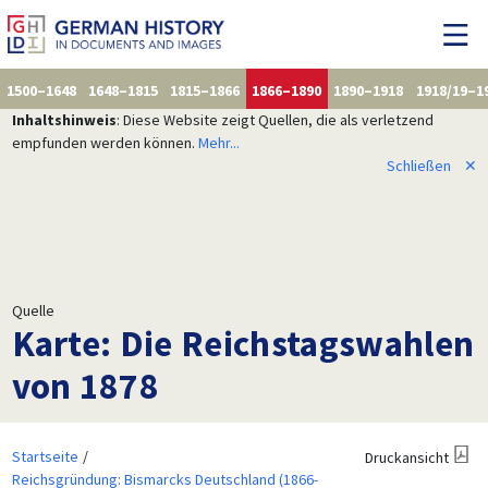
1500–1648
1648–1815
1815–1866
1866–1890
1890–1918
1918/19–1
Inhaltshinweis
: Diese Website zeigt Quellen, die als verletzend
empfunden werden können.
Mehr...
Schließen
✕
Quelle
Karte: Die Reichstagswahlen
von 1878
Startseite
Druckansicht
Reichsgründung: Bismarcks Deutschland (1866-