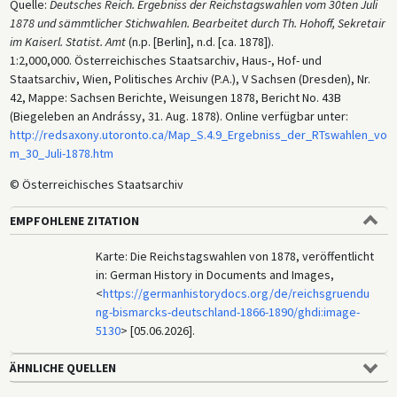
Quelle:
Deutsches Reich. Ergebniss der Reichstagswahlen vom 30ten Juli
1878 und sämmtlicher Stichwahlen. Bearbeitet durch Th. Hohoff, Sekretair
im Kaiserl. Statist. Amt
(n.p. [Berlin], n.d. [ca. 1878]).
1:2,000,000. Österreichisches Staatsarchiv, Haus-, Hof- und
Staatsarchiv, Wien, Politisches Archiv (P.A.), V Sachsen (Dresden), Nr.
42, Mappe: Sachsen Berichte, Weisungen 1878, Bericht No. 43B
(Biegeleben an Andrássy, 31. Aug. 1878). Online verfügbar unter:
http://redsaxony.utoronto.ca/Map_S.4.9_Ergebniss_der_RTswahlen_vo
m_30_Juli-1878.htm
© Österreichisches Staatsarchiv
EMPFOHLENE ZITATION
Karte: Die Reichstagswahlen von 1878, veröffentlicht
in: German History in Documents and Images,
<
https://germanhistorydocs.org/de/reichsgruendu
ng-bismarcks-deutschland-1866-1890/ghdi:image-
5130
> [05.06.2026].
ÄHNLICHE QUELLEN