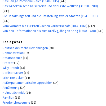
Das Heilige Römische Reich (1648–1815)
(247)
Das Wilhelminische Kaiserreich und der Erste Weltkrieg (1890–1918)
(239)
Die Besatzungszeit und die Entstehung zweier Staaten (1945–1961)
(237)
Vom Vormärz bis zur Preußischen Vorherrschaft (1815–1866)
(212)
Von den Reformationen bis zum Dreißigjährigen Krieg (1500–1648)
(133)
Schlagwort
Deutsch-deutsche Beziehungen
(20)
Demonstration
(19)
Staatsbesuch
(17)
Protest
(17)
Willy Brandt
(15)
Berliner Mauer
(14)
Erich Honecker
(14)
Außerparlamentarische Opposition
(14)
Annäherung
(14)
Helmut Schmidt
(14)
Familien
(12)
Friedensbewegung
(12)