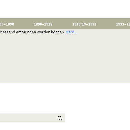
66–1890
1890–1918
1918/19–1933
1933–1
 verletzend empfunden werden können.
Mehr...