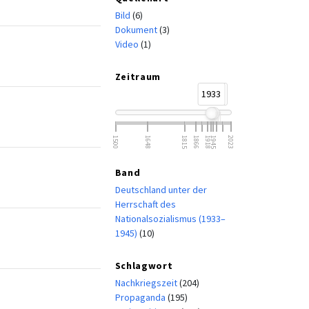
Bild
(6)
Dokument
(3)
Video
(1)
Zeitraum
1933
1945
1500
1648
1815
1866
1918
1945
2023
Band
Deutschland unter der
Herrschaft des
Nationalsozialismus (1933–
1945)
(10)
Schlagwort
Nachkriegszeit
(204)
Propaganda
(195)