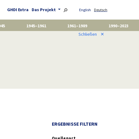
GHDI Extra
Das Projekt
English
Deutsch
945
1945–1961
1961–1989
1990–2023
Schließen
✕
ERGEBNISSE FILTERN
Quellenart