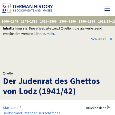
1500–1648
1648–1815
1815–1866
1866–1890
1890–1918
1918/19–1
Inhaltshinweis
: Diese Website zeigt Quellen, die als verletzend
empfunden werden können.
Mehr...
Schließen
✕
Quelle
Der Judenrat des Ghettos
von Lodz (1941/42)
Startseite
Druckansicht
Deutschland unter der Herrschaft des