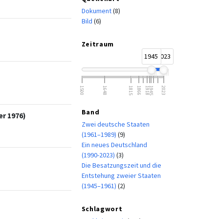
Dokument
(8)
Bild
(6)
Zeitraum
1945
2023
1500
1648
1815
1866
1918
1945
2023
Band
r 1976)
Zwei deutsche Staaten
(1961–1989)
(9)
Ein neues Deutschland
(1990-2023)
(3)
Die Besatzungszeit und die
Entstehung zweier Staaten
(1945–1961)
(2)
Schlagwort