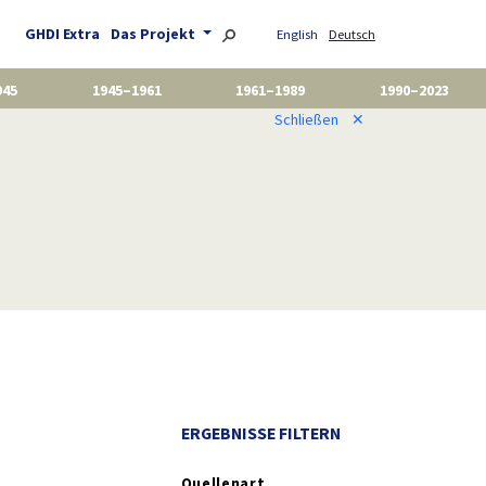
GHDI Extra
Das Projekt
English
Deutsch
945
1945–1961
1961–1989
1990–2023
Schließen
✕
ERGEBNISSE FILTERN
Quellenart