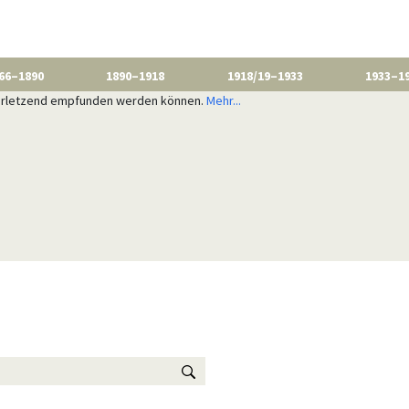
66–1890
1890–1918
1918/19–1933
1933–1
 verletzend empfunden werden können.
Mehr...