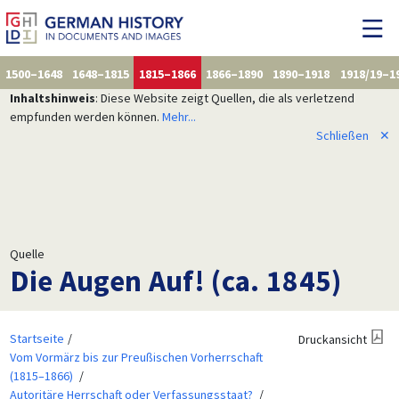
1500–1648
1648–1815
1815–1866
1866–1890
1890–1918
1918/19–1
Inhaltshinweis
: Diese Website zeigt Quellen, die als verletzend
empfunden werden können.
Mehr...
Schließen
✕
Quelle
Die Augen Auf! (ca. 1845)
Startseite
Druckansicht
Vom Vormärz bis zur Preußischen Vorherrschaft
(1815–1866)
Autoritäre Herrschaft oder Verfassungsstaat?