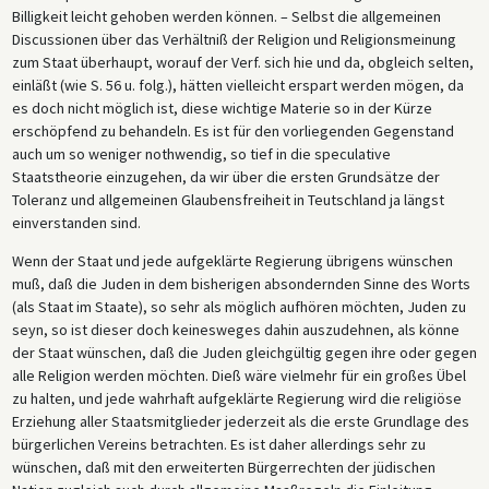
Billigkeit leicht gehoben werden können. – Selbst die allgemeinen
Discussionen über das Verhältniß der Religion und Religionsmeinung
zum Staat überhaupt, worauf der Verf. sich hie und da, obgleich selten,
einläßt (wie S. 56 u. folg.), hätten vielleicht erspart werden mögen, da
es doch nicht möglich ist, diese wichtige Materie so in der Kürze
erschöpfend zu behandeln. Es ist für den vorliegenden Gegenstand
auch um so weniger nothwendig, so tief in die speculative
Staatstheorie einzugehen, da wir über die ersten Grundsätze der
Toleranz und allgemeinen Glaubensfreiheit in Teutschland ja längst
einverstanden sind.
Wenn der Staat und jede aufgeklärte Regierung übrigens wünschen
muß, daß die Juden in dem bisherigen absondernden Sinne des Worts
(als Staat im Staate), so sehr als möglich aufhören möchten, Juden zu
seyn, so ist dieser doch keinesweges dahin auszudehnen, als könne
der Staat wünschen, daß die Juden gleichgültig gegen ihre oder gegen
alle Religion werden möchten. Dieß wäre vielmehr für ein großes Übel
zu halten, und jede wahrhaft aufgeklärte Regierung wird die religiöse
Erziehung aller Staatsmitglieder jederzeit als die erste Grundlage des
bürgerlichen Vereins betrachten. Es ist daher allerdings sehr zu
wünschen, daß mit den erweiterten Bürgerrechten der jüdischen