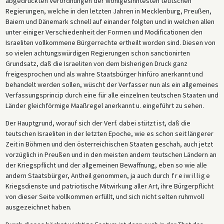
abgedruckten Verordnungen der wohlgesinntesten teutschen
Regierungen, welche in den letzten Jahren in Mecklenburg, Preußen,
Baiern und Dänemark schnell auf einander folgten und in welchen allen
unter einiger Verschiedenheit der Formen und Modificationen den
Israeliten vollkommene Bürgerrechte ertheilt worden sind. Diesen von
so vielen achtungswürdigen Regierungen schon sanctionirten
Grundsatz, daß die Israeliten von dem bisherigen Druck ganz
freigesprochen und als wahre Staatsbürger hinfüro anerkannt und
behandelt werden sollen, wüscht der Verfasser nun als ein allgemeines
Verfassungsprincip durch eine für alle einzelnen teutschen Staaten und
Länder gleichförmige Maaßregel anerkannt u. eingeführt zu sehen.
Der Hauptgrund, worauf sich der Verf. dabei stützt ist, daß die
teutschen Israeliten in der letzten Epoche, wie es schon seit längerer
Zeit in Böhmen und den österreichischen Staaten geschah, auch jetzt
vorzüglich in Preußen und in den meisten andern teutschen Ländern an
der Kriegspflicht und der allgemeinen Bewaffnung, eben so wie alle
andern Staatsbürger, Antheil genommen, ja auch durch
freiwillige
Kriegsdienste und patriotische Mitwirkung aller Art, ihre Bürgerpflicht
von dieser Seite vollkommen erfüllt, und sich nicht selten ruhmvoll
ausgezeichnet haben.