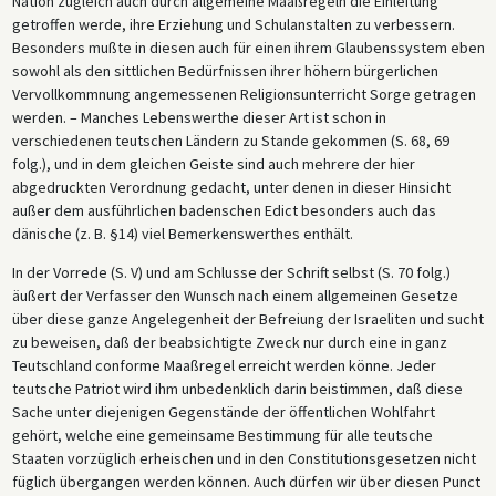
Nation zugleich auch durch allgemeine Maaßregeln die Einleitung
getroffen werde, ihre Erziehung und Schulanstalten zu verbessern.
Besonders mußte in diesen auch für einen ihrem Glaubenssystem eben
sowohl als den sittlichen Bedürfnissen ihrer höhern bürgerlichen
Vervollkommnung angemessenen Religionsunterricht Sorge getragen
werden. – Manches Lebenswerthe dieser Art ist schon in
verschiedenen teutschen Ländern zu Stande gekommen (S. 68, 69
folg.), und in dem gleichen Geiste sind auch mehrere der hier
abgedruckten Verordnung gedacht, unter denen in dieser Hinsicht
außer dem ausführlichen badenschen Edict besonders auch das
dänische (z. B. §14) viel Bemerkenswerthes enthält.
In der Vorrede (S. V) und am Schlusse der Schrift selbst (S. 70 folg.)
äußert der Verfasser den Wunsch nach einem allgemeinen Gesetze
über diese ganze Angelegenheit der Befreiung der Israeliten und sucht
zu beweisen, daß der beabsichtigte Zweck nur durch eine in ganz
Teutschland conforme Maaßregel erreicht werden könne. Jeder
teutsche Patriot wird ihm unbedenklich darin beistimmen, daß diese
Sache unter diejenigen Gegenstände der öffentlichen Wohlfahrt
gehört, welche eine gemeinsame Bestimmung für alle teutsche
Staaten vorzüglich erheischen und in den Constitutionsgesetzen nicht
füglich übergangen werden können. Auch dürfen wir über diesen Punct