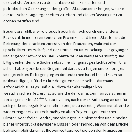
das vollste Vertrauen zu den umfassenden Einsichten und
patriotischen Gesinnungen der großen Staatsmänner hegen, welche
die teutschen Angelegenheiten zu leiten und die Verfassung neu zu
ordnen berufen sind.
Besonders fühlbar wird dieses Bedürfniß noch durch eine andere
Rücksicht. In mehreren teutschen Provinzen und freien Städten ist die
Befreiung der Israeliten zuerst von den Franzosen, während der
Epoche ihrer Herrschaft und der teutschen Unterjochung, ausgegangen
und angeordnet worden. Dieß könnte bei den weniger vernünftig und
billig denkenden die Sache selbst in ein ungünstiges Licht stellen. Uns
scheint aber gerade das Gegentheil daraus zu folgen und ein billiges
und gerechtes Betragen gegen die teutschen Israeliten jetzt um so
nothwendiger, ja für die Ehre der guten Sache selbst durchaus
erforderlich zu seyn. Daß die Edicte der ehemaligen kön.
westphälischen Regierung, so wie die der damaligen französischen in
sten
der sogenannten 32
Militärdivision, nach deren Auflösung an und für
sich gar keine legale Kraft mehr haben, ist unstreitig. Wenn nun aber die
wiedereingesetzten rechtmäßigen alten Regierungen teutscher
Fürsten oder freien Städte, Anordnungen, die niemanden und einzelne
bisher unterdrückt gewesene Classen oder Individuen von dem Drucke
befreien, bloß darum aufheben wollten, weil sie von den Franzosen