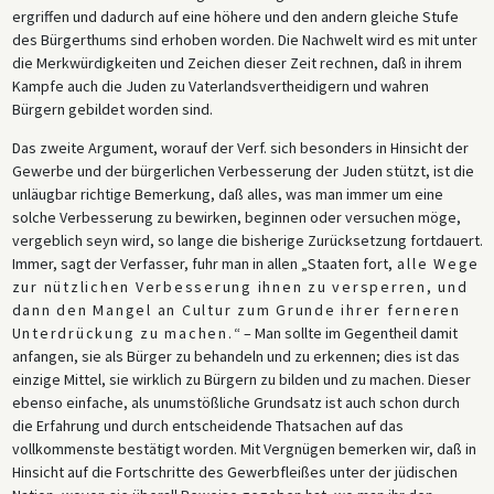
ergriffen und dadurch auf eine höhere und den andern gleiche Stufe
des Bürgerthums sind erhoben worden. Die Nachwelt wird es mit unter
die Merkwürdigkeiten und Zeichen dieser Zeit rechnen, daß in ihrem
Kampfe auch die Juden zu Vaterlandsvertheidigern und wahren
Bürgern gebildet worden sind.
Das zweite Argument, worauf der Verf. sich besonders in Hinsicht der
Gewerbe und der bürgerlichen Verbesserung der Juden stützt, ist die
unläugbar richtige Bemerkung, daß alles, was man immer um eine
solche Verbesserung zu bewirken, beginnen oder versuchen möge,
vergeblich seyn wird, so lange die bisherige Zurücksetzung fortdauert.
Immer, sagt der Verfasser, fuhr man in allen „Staaten fort,
alle Wege
zur nützlichen Verbesserung ihnen zu versperren, und
dann den Mangel an Cultur zum Grunde ihrer ferneren
Unterdrückung zu machen.
“ – Man sollte im Gegentheil damit
anfangen, sie als Bürger zu behandeln und zu erkennen; dies ist das
einzige Mittel, sie wirklich zu Bürgern zu bilden und zu machen. Dieser
ebenso einfache, als unumstößliche Grundsatz ist auch schon durch
die Erfahrung und durch entscheidende Thatsachen auf das
vollkommenste bestätigt worden. Mit Vergnügen bemerken wir, daß in
Hinsicht auf die Fortschritte des Gewerbfleißes unter der jüdischen