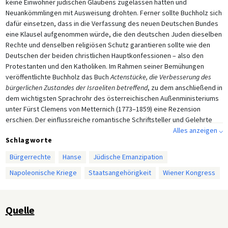
keine Einwohner jüdischen Glaubens zugelassen hatten und
Neuankömmlingen mit Ausweisung drohten. Ferner sollte Buchholz sich
dafür einsetzen, dass in die Verfassung des neuen Deutschen Bundes
eine Klausel aufgenommen würde, die den deutschen Juden dieselben
Rechte und denselben religiösen Schutz garantieren sollte wie den
Deutschen der beiden christlichen Hauptkonfessionen – also den
Protestanten und den Katholiken. Im Rahmen seiner Bemühungen
veröffentlichte Buchholz das Buch
Actenstücke, die Verbesserung des
bürgerlichen Zustandes der Israeliten betreffend
, zu dem anschließend in
dem wichtigsten Sprachrohr des österreichischen Außenministeriums
unter Fürst Clemens von Metternich (1773–1859) eine Rezension
erschien. Der einflussreiche romantische Schriftsteller und Gelehrte
Friedrich Schlegel
, der zum damaligen Zeitpunkt schon mehrere Jahre
Alles anzeigen ⌵
Schlagworte
für Metternich in Wien gearbeitet hatte, erhielt den Auftrag, eine
zustimmende Rezension des Werkes zu verfassen, um zusätzlich für
Bürgerrechte
Hanse
Jüdische Emanzipation
das jüdische Anliegen zu werben. Schlegel war seit den 1790er Jahren
Napoleonische Kriege
Staatsangehörigkeit
Wiener Kongress
in jüdischen Salons in Berlin aktiv gewesen und hatte später die
jüdische Salonnière Dorothea Herz geheiratet, die Tochter des
jüdischen Philosophen
Moses Mendelssohn
. Herz war nach ihrer
Eheschließung mit Friedrich zum lutherischen Glauben übergetreten;
Quelle
später konvertierten beide zum Katholizismus. Der Übertritt der
Schlegels zum katholischen Glauben bedeutete jedoch nicht das Ende