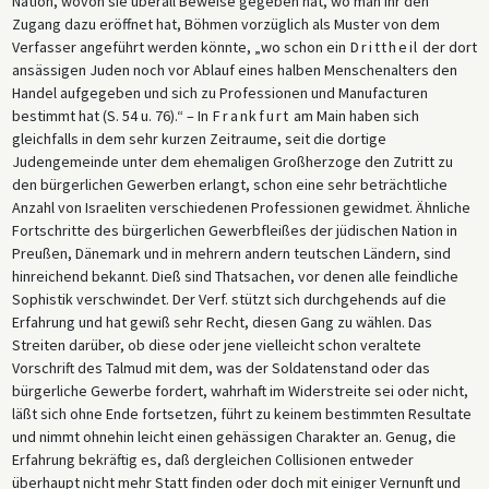
Nation, wovon sie überall Beweise gegeben hat, wo man ihr den
Zugang dazu eröffnet hat, Böhmen vorzüglich als Muster von dem
Verfasser angeführt werden könnte, „wo schon ein
Drittheil
der dort
ansässigen Juden noch vor Ablauf eines halben Menschenalters den
Handel aufgegeben und sich zu Professionen und Manufacturen
bestimmt hat (S. 54 u. 76).“ – In
Frankfurt
am Main haben sich
gleichfalls in dem sehr kurzen Zeitraume, seit die dortige
Judengemeinde unter dem ehemaligen Großherzoge den Zutritt zu
den bürgerlichen Gewerben erlangt, schon eine sehr beträchtliche
Anzahl von Israeliten verschiedenen Professionen gewidmet. Ähnliche
Fortschritte des bürgerlichen Gewerbfleißes der jüdischen Nation in
Preußen, Dänemark und in mehrern andern teutschen Ländern, sind
hinreichend bekannt. Dieß sind Thatsachen, vor denen alle feindliche
Sophistik verschwindet. Der Verf. stützt sich durchgehends auf die
Erfahrung und hat gewiß sehr Recht, diesen Gang zu wählen. Das
Streiten darüber, ob diese oder jene vielleicht schon veraltete
Vorschrift des Talmud mit dem, was der Soldatenstand oder das
bürgerliche Gewerbe fordert, wahrhaft im Widerstreite sei oder nicht,
läßt sich ohne Ende fortsetzen, führt zu keinem bestimmten Resultate
und nimmt ohnehin leicht einen gehässigen Charakter an. Genug, die
Erfahrung bekräftig es, daß dergleichen Collisionen entweder
überhaupt nicht mehr Statt finden oder doch mit einiger Vernunft und