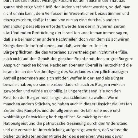
Durch dieses höchst wichtige Factum ist denn auch in der That das
ganze bisherige Verhältniß der Juden verändert worden, so daß man
nicht umhin kann, dem Verfasser im Wesentlichen beizustimmen und
einzugestehen, daß jetzt und von nun an eine durchaus andere
Behandlung derselben erfordert werde. Bei der in früheren Zeiten
stattfindenden Bedrückung der Israeliten konnte man immer sagen,
daß sie bei manchen andern Nachtheilen doch von dem so schweren
Kriegsdienste befreit seien, und daß, wer die erste aller
Bürgerpflichten, die das Vaterland zu vertheidigen, nicht mit erfülle,
auch nicht auf den Genuß der gleichen Rechte mit den übrigen Bürgern
Anspruch machen könne. Nachdem aber nun überall in Teutschland die
Israeliten an der Vertheidigung des Vaterlandes den pflichtmäßigen
Antheil genommen und sich mit den Waffen in der Hand als Bürger
bewährt haben, so sind sie eben dadurch auch zu Bürgern wirklich
geworden und würde es unbillig, ja ungerecht seyn, sie von den
Rechten der Bürger noch länger ausschließen zu wollen. Wie in
manchen andern Stücken, so haben auch in dieser Hinsicht die letzten
Zeiten des Kampfes und der allgemeinen Gefahr eine neue und
wohlthätige Entwicklung herbeigeführt. So mächtig ist der
Nationalgeist und die patriotische Gesinnung durch den Widerstand
und die versuchte Unterdrückung aufgeregt worden, daß selbst die
bisher zurückstehenden Mitglieder des gemeinen Wesens davon