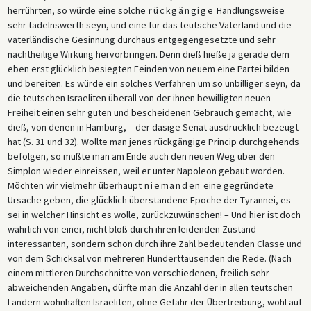
herrührten, so würde eine solche
rückgängige
Handlungsweise
sehr tadelnswerth seyn, und eine für das teutsche Vaterland und die
vaterländische Gesinnung durchaus entgegengesetzte und sehr
nachtheilige Wirkung hervorbringen. Denn dieß hieße ja gerade dem
eben erst glücklich besiegten Feinden von neuem eine Partei bilden
und bereiten. Es würde ein solches Verfahren um so unbilliger seyn, da
die teutschen Israeliten überall von der ihnen bewilligten neuen
Freiheit einen sehr guten und bescheidenen Gebrauch gemacht, wie
dieß, von denen in Hamburg, – der dasige Senat ausdrücklich bezeugt
hat (S. 31 und 32). Wollte man jenes rückgängige Princip durchgehends
befolgen, so müßte man am Ende auch den neuen Weg über den
Simplon wieder einreissen, weil er unter Napoleon gebaut worden.
Möchten wir vielmehr überhaupt
niemanden
eine gegründete
Ursache geben, die glücklich überstandene Epoche der Tyrannei, es
sei in welcher Hinsicht es wolle, zurückzuwünschen! – Und hier ist doch
wahrlich von einer, nicht bloß durch ihren leidenden Zustand
interessanten, sondern schon durch ihre Zahl bedeutenden Classe und
von dem Schicksal von mehreren Hunderttausenden die Rede. (Nach
einem mittleren Durchschnitte von verschiedenen, freilich sehr
abweichenden Angaben, dürfte man die Anzahl der in allen teutschen
Ländern wohnhaften Israeliten, ohne Gefahr der Übertreibung, wohl auf