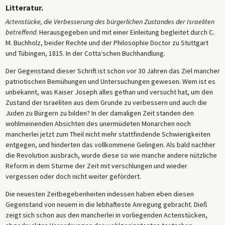
Litteratur.
ihres Einsatzes für die Emanzipation der Juden. Schlegel hob ebenso
wie Buchholz die patriotischen Dienste hervor, die deutsche Juden in
Actenstücke, die Verbesserung des bürgerlichen Zustandes der Israeliten
den jüngsten Kriegen gegen Napoleon geleistet hatten, und sprach
betreffend
. Herausgegeben und mit einer Einleitung begleitet durch C.
sich grundsätzlich dafür aus, dass Juden für die Erfüllung gleicher
M. Buchholz, beider Rechte und der Philosophie Doctor zu Stuttgart
Bürgerpflichten auch die gleichen Bürgerrechte erhalten sollten
und Tübingen, 1815. In der Cotta‘schen Buchhandlung.
(Gegner der jüdischen Emanzipation behaupteten mitunter, dazu seien
Der Gegenstand dieser Schrift ist schon vor 30 Jahren das Ziel mancher
Juden nicht geeignet).
patriotischen Bemühungen und Untersuchungen gewesen. Wem ist es
unbekannt, was Kaiser Joseph alles gethan und versucht hat, um den
Zustand der Israeliten aus dem Grunde zu verbessern und auch die
Juden zu Bürgern zu bilden? In der damaligen Zeit standen den
wohlmeinenden Absichten des unermüdeten Monarchen noch
mancherlei jetzt zum Theil nicht mehr stattfindende Schwierigkeiten
entgegen, und hinderten das vollkommene Gelingen. Als bald nachher
die Revolution ausbrach, wurde diese so wie manche andere nützliche
Reform in dem Sturme der Zeit mit verschlungen und wieder
vergessen oder doch nicht weiter gefördert.
Die neuesten Zeitbegebenheiten indessen haben eben diesen
Gegenstand von neuem in die lebhafteste Anregung gebracht. Dieß
zeigt sich schon aus den mancherlei in vorliegenden Actenstücken,