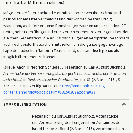
eine halbe Million
annehmen.)
Möge der Verf. der Sache, die er mit so lobenswerther Wärme und
patriotischem Eifer vertheidigt und der wir den besten Erfolg
ten
wünschen, auch ferner seine Bemühungen widmen und uns in dem 2
Hefte, nebst den übrigen Edicten verschiedener Regierungen über den
gleichen Gegenstand, die er uns darin zu geben verspricht, besonders
auch recht viele Thatsachen mittheilen, um die ganze gegenwärtige
Lage der jüdischen Nation in Teutschland, so statistisch genau als
möglich übersehen zu können.
Quelle: Anon. [Friedrich Schlegel], Rezension zu Carl August Buchholz,
Actenstücke die Verbesserung des bürgerlichen Zustandes der Israeliten
betreffend
, in
Oesterreichischer Beobachter
, no. 61 (2. März 1815), S.
336–38. Online verfügbar unter:
https://anno.onb.ac.at/cgi-
content/anno?aid=obo&datum=18150302&zoom=33
EMPFOHLENE ZITATION
Rezension zu Carl August Buchholz, Actenstücke,
die Verbesserung des bürgerlichen Zustandes der
Israeliten betreffend (2. März 1815), veröffentlicht in: