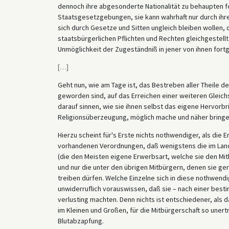
dennoch ihre abgesonderte Nationalität zu behaupten f
Staatsgesetzgebungen, sie kann wahrhaft nur durch ih
sich durch Gesetze und Sitten ungleich bleiben wollen
staatsbürgerlichen Pflichten und Rechten gleichgestellt
Unmöglichkeit der Zugeständniß in jener von ihnen fortge
[
…
]
Geht nun, wie am Tage ist, das Bestreben aller Theile 
geworden sind, auf das Erreichen einer weiteren Gleich
darauf sinnen, wie sie ihnen selbst das eigene Hervorb
Religionsüberzeugung, möglich mache und näher bringe
Hierzu scheint für's Erste nichts nothwendiger, als die
vorhandenen Verordnungen, daß wenigstens die im Land
(die den Meisten eigene Erwerbsart, welche sie den Mi
und nur die unter den übrigen Mitbürgern, denen sie ge
treiben dürfen. Welche Einzelne sich in diese nothwen
unwiderruflich vorauswissen, daß sie – nach einer best
verlusting machten. Denn nichts ist entschiedener, al
im Kleinen und Großen, für die Mitbürgerschaft so unerträ
Blutabzapfung.