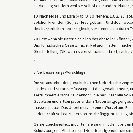
ist dies so; sondern weil sie selbst eine andere Nation,
19. Nach Mose und Esra (Kap. 9, 10. Nehem. 13, 2, 25) so
solchen Fremden (Goi) zur Frau geben. – Und doch wollen 
des bürgerlichen Lebens gleich, verdienen also durch Er
20. Erst wenn sie unter sich alles das abstellen können
Uns für jüdisches Gesetz [nicht: Religion] halten, mache
Gleichstellung (NB: wenn sie erst factisch da ist) rechtl
[
…
]
3. Verbesserungs-Vorschläge.
Die voranstehenden geschichtlichen Ueberblicke zeigen
Landes- und Staatsverfassung auf das gewaltsamste, un
zertrümmert erscheint, dennoch in einer unter alle Vol
Gesetzen und Sitten jeder andern Nation entgegengesetz
müssen glaubt. Das Uebel muß in seiner Wurzel und For
Judenschaft selbst zu der von ihr abhängigen Heilung s
Gerne gleichgestellt möchten sie seyn mit den übrigen 
Schutzbürger – Pflichten und Rechte aufgenommen sind. 