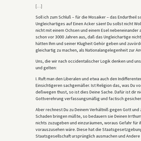
[
…
]
Soll ich zum Schluß – für die Mosaiker – das Endurtheil 
Ungleichartiges auf Einen Acker säen! Du sollst nicht Wol
nicht mit einem Ochsen und einem Esel nebeneinander ac
schon vor 3000 Jahren aus, daß das Ungleichartige nich
hätten Ihm und seiner Klugheit Gehör geben und zuvörder
gleichartig zu machen, als Nationalangelegenheit zur A
Uns, die wir nach occidentalischer Logik denken und 
und gelten:
I. Ruft man den Liberalen und etwa auch den Indifferente
Einsichtigeren sachgemäßer. Ist Religion das, was Du vo
deßwegen thust, so ist dies Deine Sache. Dafür ist dir n
Gottverehrung verfassungsmäßig und factisch gesicher
Aber rechnest Du zu Deinem Verhältniß gegen Gott und 
Schaden bringen müßte, so bedauern sie Deinen Irrthum, s
nichts zuzugeben und einzuräumen, woraus Gefahr für i
vorauszusehen wäre. Diese hat die Staatsgesetzgebung 
Staatsgesellschaft ursprünglich ausmachen und Andere e