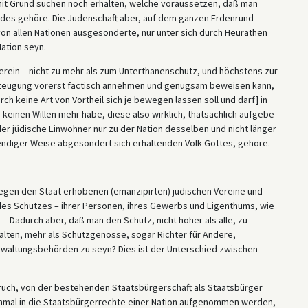
mit Grund suchen noch erhalten, welche voraussetzen, daß man
andes gehöre. Die Judenschaft aber, auf dem ganzen Erdenrund
 von allen Nationen ausgesonderte, nur unter sich durch Heurathen
ation seyn.
 Verein – nicht zu mehr als zum Unterthanenschutz, und höchstens zur
erzeugung vorerst factisch annehmen und genugsam beweisen kann,
ch keine Art von Vortheil sich je bewegen lassen soll und darf] in
 keinen Willen mehr habe, diese also wirklich, thatsächlich aufgebe
er jüdische Einwohner nur zu der Nation desselben und nicht länger
endiger Weise abgesondert sich erhaltenden Volk Gottes, gehöre.
gegen den Staat erhobenen (emanzipirten) jüdischen Vereine und
des Schutzes – ihrer Personen, ihres Gewerbs und Eigenthums, wie
. – Dadurch aber, daß man den Schutz, nicht höher als alle, zu
halten, mehr als Schutzgenosse, sogar Richter für Andere,
rwaltungsbehörden zu seyn? Dies ist der Unterschied zwischen
ruch, von der bestehenden Staatsbürgerschaft als Staatsbürger
inmal in die Staatsbürgerrechte einer Nation aufgenommen werden,