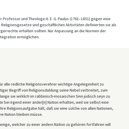
r Professor und Theologe H. E. G. Paulus (1761–1851) gegen eine
 Religionsgesetze und geschäftlichen Aktivitäten definierten sie als
rgerrechte erhalten sollten. Nur Anpassung an die Normen der
ntegration ermöglichen.
r alle redliche Religionsverehrer wichtige Angelegenheit zu
tiger Begriff von Religionsduldung seine Nebel verbreitet, zum
ange sie wirklich im rabbinisch-mosaischen Sinn jüdisch seyn zu
ei irgend einer ander[n] Nation erhalten, weil sie selbst eine
hre Religionsaufgabe hält, daß sie eine solche von allen Nationen,
ne Nation bleiben müsse.
jenige, welcher zu einer andern Nation zu gehören fortfahren will