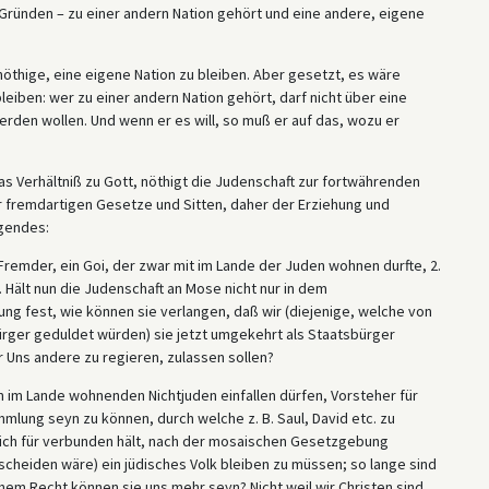
 Gründen – zu einer andern Nation gehört und eine andere, eigene
 nöthige, eine eigene Nation zu bleiben. Aber gesetzt, es wäre
eiben: wer zu einer andern Nation gehört, darf nicht über eine
rden wollen. Und wenn er es will, so muß er auf das, wozu er
das Verhältniß zu Gott, nöthigt die Judenschaft zur fortwährenden
r fremdartigen Gesetze und Sitten, daher der Erziehung und
lgendes:
Fremder, ein Goi, der zwar mit im Lande der Juden wohnen durfte, 2.
. Hält nun die Judenschaft an Mose nicht nur in dem
ng fest, wie können sie verlangen, daß wir (diejenige, welche von
ürger geduldet würden) sie jetzt umgekehrt als Staatsbürger
r Uns andere zu regieren, zulassen sollen?
 im Lande wohnenden Nichtjuden einfallen dürfen, Vorsteher für
lung seyn zu können, durch welche z. B. Saul, David etc. zu
sich für verbunden hält, nach der mosaischen Gesetzgebung
cheiden wäre) ein jüdisches Volk bleiben zu müssen; so lange sind
em Recht können sie uns mehr seyn? Nicht weil wir Christen sind,