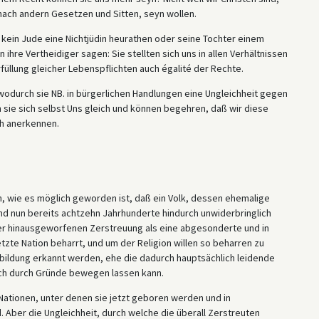
 nach andern Gesetzen und Sitten, seyn wollen.
ll kein Jude eine Nichtjüdin heurathen oder seine Tochter einem
ihre Vertheidiger sagen: Sie stellten sich uns in allen Verhältnissen
füllung gleicher Lebenspflichten auch égalité der Rechte.
, wodurch sie NB. in bürgerlichen Handlungen eine Ungleichheit gegen
n sie sich selbst Uns gleich und können begehren, daß wir diese
ich anerkennen.
, wie es möglich geworden ist, daß ein Volk, dessen ehemalige
d nun bereits achtzehn Jahrhunderte hindurch unwiderbringlich
ker hinausgeworfenen Zerstreuung als eine abgesonderte und in
te Nation beharrt, und um der Religion willen so beharren zu
tbildung erkannt werden, ehe die dadurch hauptsächlich leidende
ich durch Gründe bewegen lassen kann.
Nationen, unter denen sie jetzt geboren werden und in
Aber die Ungleichheit, durch welche die überall Zerstreuten