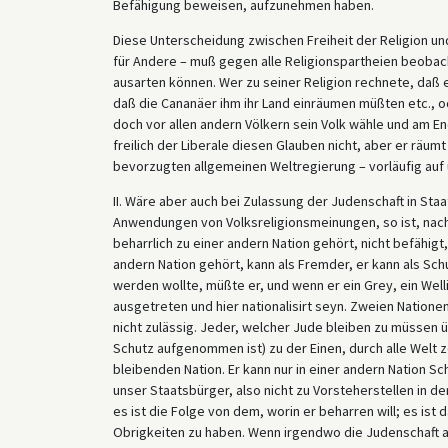
Befähigung beweisen, aufzunehmen haben.
Diese Unterscheidung zwischen Freiheit der Religion un
für Andere – muß gegen alle Religionspartheien beobac
ausarten können. Wer zu seiner Religion rechnete, daß
daß die Cananäer ihm ihr Land einräumen müßten etc., od
doch vor allen andern Völkern sein Volk wähle und am 
freilich der Liberale diesen Glauben nicht, aber er räumt
bevorzugten allgemeinen Weltregierung – vorläufig auf
II. Wäre aber auch bei Zulassung der Judenschaft in Sta
Anwendungen von Volksreligionsmeinungen, so ist, nach
beharrlich zu einer andern Nation gehört, nicht befähigt
andern Nation gehört, kann als Fremder, er kann als Sc
werden wollte, müßte er, und wenn er ein Grey, ein Well
ausgetreten und hier nationalisirt seyn. Zweien Natione
nicht zulässig. Jeder, welcher Jude bleiben zu müssen 
Schutz aufgenommen ist) zu der Einen, durch alle Welt 
bleibenden Nation. Er kann nur in einer andern Nation Sc
unser Staatsbürger, also nicht zu Vorsteherstellen in d
es ist die Folge von dem, worin er beharren will; es ist
Obrigkeiten zu haben. Wenn irgendwo die Judenschaft als