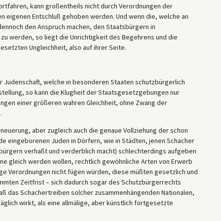
ortfahren, kann großentheils nicht durch Verordnungen der
ren eigenen Entschluß gehoben werden. Und wenn die, welche an
, dennoch den Anspruch machen, den Staatsbürgern in
 zu werden, so liegt die Unrichtigkeit des Begehrens und die
setzten Ungleichheit, also auf ihrer Seite.
der Judenschaft, welche in besonderen Staaten schutzbürgerlich
stellung, so kann die Klugheit der Staatsgesetzgebungen nur
ringen einer größeren wahren Gleichheit, ohne Zwang der
.
 Erneuerung, aber zugleich auch die genaue Vollziehung der schon
e eingeborenen Juden in Dörfern, wie in Städten, jenen Schacher
tbürgern verhaßt und verderblich macht) schlechterdings aufgeben
rne gleich werden wollen, rechtlich gewöhnliche Arten von Erwerb
dige Verordnungen nicht fügen würden, diese müßten gesetzlich und
immten Zeitfrist – sich dadurch sogar des Schutzbürgerrechts
s daß das Schachertreiben solcher zusammenhängenden Nationalen,
glich wirkt, als eine allmälige, aber künstlich fortgesetzte