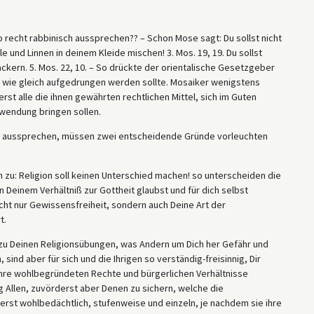
so recht rabbinisch aussprechen?? – Schon Mose sagt: Du sollst nicht
le und Linnen in deinem Kleide mischen! 3. Mos. 19, 19. Du sollst
kern. 5. Mos. 22, 10. – So drückte der orientalische Gesetzgeber
t wie gleich aufgedrungen werden sollte. Mosaiker wenigstens
st alle die ihnen gewährten rechtlichen Mittel, sich im Guten
nwendung bringen sollen.
uns aussprechen, müssen zwei entscheidende Gründe vorleuchten
n zu: Religion soll keinen Unterschied machen! so unterscheiden die
n Deinem Verhältniß zur Gottheit glaubst und für dich selbst
icht nur Gewissensfreiheit, sondern auch Deine Art der
t.
zu Deinen Religionsübungen, was Andern um Dich her Gefähr und
ind aber für sich und die Ihrigen so verständig-freisinnig, Dir
hre wohlbegründeten Rechte und bürgerlichen Verhältnisse
Allen, zuvörderst aber Denen zu sichern, welche die
rst wohlbedächtlich, stufenweise und einzeln, je nachdem sie ihre