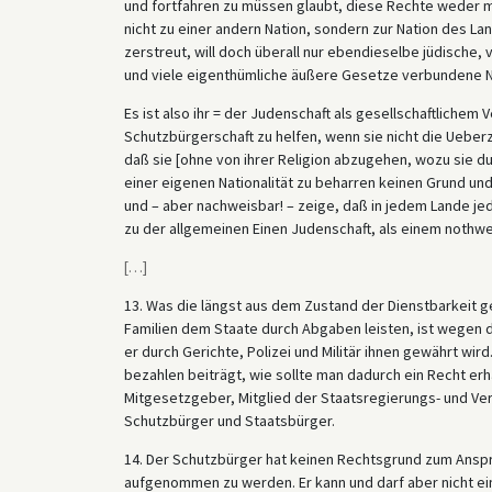
und fortfahren zu müssen glaubt, diese Rechte weder 
nicht zu einer andern Nation, sondern zur Nation des L
zerstreut, will doch überall nur ebendieselbe jüdische,
und viele eigenthümliche äußere Gesetze verbundene N
Es ist also ihr = der Judenschaft als gesellschaftlichem
Schutzbürgerschaft zu helfen, wenn sie nicht die Ueb
daß sie [ohne von ihrer Religion abzugehen, wozu sie dur
einer eigenen Nationalität zu beharren keinen Grund und
und – aber nachweisbar! – zeige, daß in jedem Lande jed
zu der allgemeinen Einen Judenschaft, als einem nothw
[
…
]
13. Was die längst aus dem Zustand der Dienstbarkeit 
Familien dem Staate durch Abgaben leisten, ist wegen 
er durch Gerichte, Polizei und Militär ihnen gewährt wird
bezahlen beiträgt, wie sollte man dadurch ein Recht er
Mitgesetzgeber, Mitglied der Staatsregierungs- und Ve
Schutzbürger und Staatsbürger.
14. Der Schutzbürger hat keinen Rechtsgrund zum Ansp
aufgenommen zu werden. Er kann und darf aber nicht e