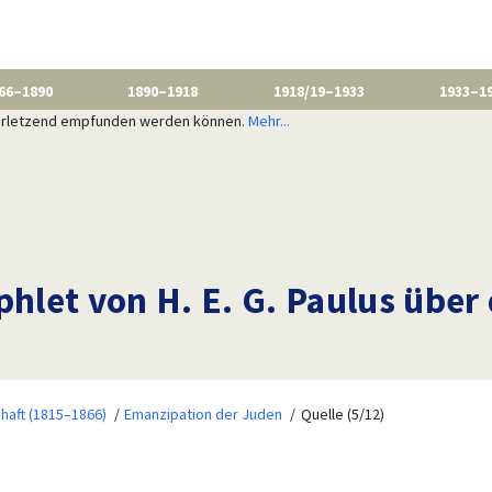
66–1890
1890–1918
1918/19–1933
1933–1
 verletzend empfunden werden können.
Mehr...
let von H. E. G. Paulus über 
haft (1815–1866)
Emanzipation der Juden
Quelle (5/12)