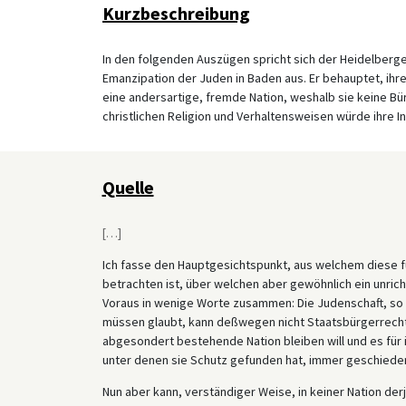
Kurzbeschreibung
In den folgenden Auszügen spricht sich der Heidelberge
Emanzipation der Juden in Baden aus. Er behauptet, ihre
eine andersartige, fremde Nation, weshalb sie keine Bü
christlichen Religion und Verhaltensweisen würde ihre I
Quelle
[
…
]
Ich fasse den Hauptgesichtspunkt, aus welchem diese fü
betrachten ist, über welchen aber gewöhnlich ein unrich
Voraus in wenige Worte zusammen: Die Judenschaft, so l
müssen glaubt, kann deßwegen nicht Staatsbürgerrechte b
abgesondert bestehende Nation bleiben will und es für i
unter denen sie Schutz gefunden hat, immer geschiede
Nun aber kann, verständiger Weise, in keiner Nation der