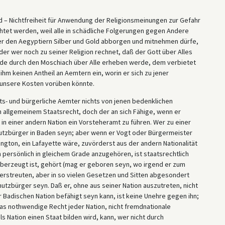
d – Nichtfreiheit für Anwendung der Religionsmeinungen zur Gefahr
htet werden, weil alle in schädliche Folgerungen gegen Andere
 er den Aegyptiern Silber und Gold abborgen und mitnehmen dürfe,
er wer noch zu seiner Religion rechnet, daß der Gott über Alles
Ende durch den Moschiach über Alle erheben werde, dem verbietet
 ihm keinen Antheil an Aemtern ein, worin er sich zu jener
 unsere Kosten vorüben könnte.
ats- und bürgerliche Aemter nichts von jenen bedenklichen
 allgemeinem Staatsrecht, doch der an sich Fähige, wenn er
, in einer andern Nation ein Vorsteheramt zu führen. Wer zu einer
hutzbürger in Baden seyn; aber wenn er Vogt oder Bürgermeister
ington, ein Lafayette wäre, zuvörderst aus der andern Nationalität
n persönlich in gleichem Grade anzugehören, ist staatsrechtlich
überzeugt ist, gehört (mag er geboren seyn, wo irgend er zum
zerstreuten, aber in so vielen Gesetzen und Sitten abgesondert
hutzbürger seyn. Daß er, ohne aus seiner Nation auszutreten, nicht
er Badischen Nation befähigt seyn kann, ist keine Unehre gegen ihn;
 das nothwendige Recht jeder Nation, nicht fremdnationale
 Nation einen Staat bilden wird, kann, wer nicht durch