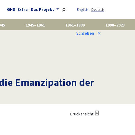
GHDI Extra
Das Projekt
English
Deutsch
945
1945–1961
1961–1989
1990–2023
Schließen
✕
die Emanzipation der
Druckansicht