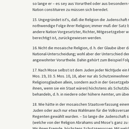
so lange er – es sey aus Vorurtheil oder aus besondern
Nation constituiren zu müssen sich beredet.
15. Ungegründet ist's, daß die Religion die Judenschaft
nothwendige Folge ihrer Religion; immer muß der Satz bl
andere Nation Vorgesetzter, Richter, Mitgesetzgeber we
berechtigt ist, zurückgewiesen werden.
16. Nicht die mosaische Religion, d. h. der Glaube über 
National-Unterscheidung; wohl aber der Unterschied de
angewohnter Vorurtheile. Dahin gehört zum Beispiel Fo
17. Nach Mose selbst ist dem Juden jeder Nichtjude ein 
Mos. 19, 33. 5. Mos. 10, 18, aber nur als Schutzeinwohner
Religionsglauben allein, sondern auch in der Gesetzgebu
ihnen, wenn sie ein Staat wären) höchstens als Schutzb
behandeln, d. h. in niedere oder höhere Aemter, um übe
18. Wie hätte in der mosaischen Staatsverfassung einem
Juden oder auch nur etwa Wahlmann für die Volksversamm
Regenten gewählt wurden. – So lange die Judenschaft 
(welche von der Religion Abrahams und Mose's ganz zu s
Wir ihnen Fremde, höchstens Schutzgenossen. Mit welch