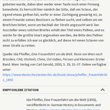
gebeten wurde, dabei aber weder einer Taufe noch einer Firmung
beiwohnte. Es herrscht hier nämlich die Sitte, daß ein Sclave, der
irgend etwas gethan hat, wofür er einer Züchtigung gewärtig ist, zu
einem Freunde seines Besitzers zu fliehen sucht, und selben um ein
Briefchen bittet, worin um Nachlaß der Strafe angesucht wird. Der
Aussteller eines solchen Briefes erhält den Titel eines Pathen, und es
würde für die größte Unart angesehen werden, die Bitte des Pathen
nicht zu erfüllen. Ich war so glücklich, auf diese Art einen Sclaven von
einer Strafe zu retten.
Quelle: Ida Pfeiffer,
Eine Frauenfahrt um die Welt
.
Reise von Wien nach
Brasilien, Chili, Otahaiti, China, Ost-Indien, Persien und Kleinasien
. Erster
Band. Wien: Verlag von Carl Gerold, 1850, S. 29, 32–37. Online verfügbar
unter:
https://www.deutschestextarchiv.de/book/show/pfeiffer_frauenfahrt0
1_1850
EMPFOHLENE ZITATION
Ida Pfeiffer, Eine Frauenfahrt um die Welt (1850),
veröffentlicht in: German History in Documents and
Images, <
https://germanhistorydocs.org/de/vom-