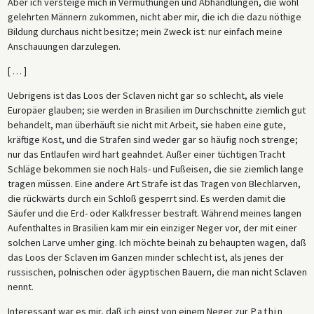
Aber ich versteige mich in Vermuthungen und Abhandlungen, die wohl
gelehrten Männern zukommen, nicht aber mir, die ich die dazu nöthige
Bildung durchaus nicht besitze; mein Zweck ist: nur einfach meine
Anschauungen darzulegen.
[ … ]
Uebrigens ist das Loos der Sclaven nicht gar so schlecht, als viele
Europäer glauben; sie werden in Brasilien im Durchschnitte ziemlich gut
behandelt, man überhäuft sie nicht mit Arbeit, sie haben eine gute,
kräftige Kost, und die Strafen sind weder gar so häufig noch strenge;
nur das Entlaufen wird hart geahndet. Außer einer tüchtigen Tracht
Schläge bekommen sie noch Hals- und Fußeisen, die sie ziemlich lange
tragen müssen. Eine andere Art Strafe ist das Tragen von Blechlarven,
die rückwärts durch ein Schloß gesperrt sind. Es werden damit die
Säufer und die Erd- oder Kalkfresser bestraft. Während meines langen
Aufenthaltes in Brasilien kam mir ein einziger Neger vor, der mit einer
solchen Larve umher ging. Ich möchte beinah zu behaupten wagen, daß
das Loos der Sclaven im Ganzen minder schlecht ist, als jenes der
russischen, polnischen oder ägyptischen Bauern, die man nicht Sclaven
nennt.
Interessant war es mir, daß ich einst von einem Neger zur
Pathin