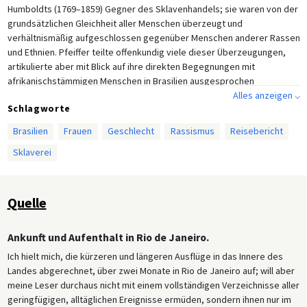
Humboldts (1769–1859) Gegner des Sklavenhandels; sie waren von der
grundsätzlichen Gleichheit aller Menschen überzeugt und
verhältnismäßig aufgeschlossen gegenüber Menschen anderer Rassen
und Ethnien. Pfeiffer teilte offenkundig viele dieser Überzeugungen,
artikulierte aber mit Blick auf ihre direkten Begegnungen mit
afrikanischstämmigen Menschen in Brasilien ausgesprochen
rassistische Reaktionen und Befindlichkeiten. Ihre Rassenansichten
Alles anzeigen ⌵
Schlagworte
und -erfahrungen zu entwirren, ist eine schwierige, aber womöglich
aufschlussreiche Aufgabe.
Brasilien
Frauen
Geschlecht
Rassismus
Reisebericht
Sklaverei
Quelle
Ankunft und Aufenthalt in Rio de Janeiro.
Ich hielt mich, die kürzeren und längeren Ausflüge in das Innere des
Landes abgerechnet, über zwei Monate in Rio de Janeiro auf; will aber
meine Leser durchaus nicht mit einem vollständigen Verzeichnisse aller
geringfügigen, alltäglichen Ereignisse ermüden, sondern ihnen nur im