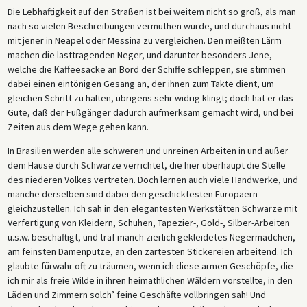
Die Lebhaftigkeit auf den Straßen ist bei weitem nicht so groß, als man
nach so vielen Beschreibungen vermuthen würde, und durchaus nicht
mit jener in Neapel oder Messina zu vergleichen. Den meißten Lärm
machen die lasttragenden Neger, und darunter besonders Jene,
welche die Kaffeesäcke an Bord der Schiffe schleppen, sie stimmen
dabei einen eintönigen Gesang an, der ihnen zum Takte dient, um
gleichen Schritt zu halten, übrigens sehr widrig klingt; doch hat er das
Gute, daß der Fußgänger dadurch aufmerksam gemacht wird, und bei
Zeiten aus dem Wege gehen kann.
In Brasilien werden alle schweren und unreinen Arbeiten in und außer
dem Hause durch Schwarze verrichtet, die hier überhaupt die Stelle
des niederen Volkes vertreten. Doch lernen auch viele Handwerke, und
manche derselben sind dabei den geschicktesten Europäern
gleichzustellen. Ich sah in den elegantesten Werkstätten Schwarze mit
Verfertigung von Kleidern, Schuhen, Tapezier-, Gold-, Silber-Arbeiten
u.s.w. beschäftigt, und traf manch zierlich gekleidetes Negermädchen,
am feinsten Damenputze, an den zartesten Stickereien arbeitend. Ich
glaubte fürwahr oft zu träumen, wenn ich diese armen Geschöpfe, die
ich mir als freie Wilde in ihren heimathlichen Wäldern vorstellte, in den
Läden und Zimmern solch’ feine Geschäfte vollbringen sah! Und