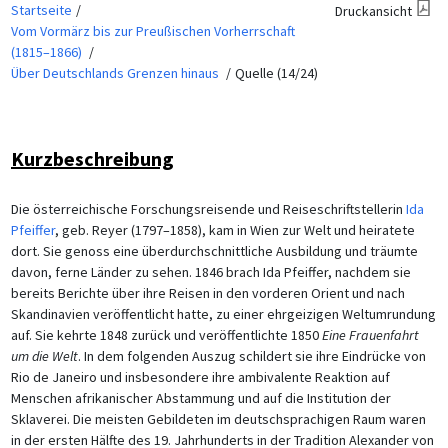
Startseite
Druckansicht
Vom Vormärz bis zur Preußischen Vorherrschaft
(1815–1866)
Über Deutschlands Grenzen hinaus
Quelle (14/24)
Kurzbeschreibung
Die österreichische Forschungsreisende und Reiseschriftstellerin
Ida
Pfeiffer
, geb. Reyer (1797–1858), kam in Wien zur Welt und heiratete
dort. Sie genoss eine überdurchschnittliche Ausbildung und träumte
davon, ferne Länder zu sehen. 1846 brach Ida Pfeiffer, nachdem sie
bereits Berichte über ihre Reisen in den vorderen Orient und nach
Skandinavien veröffentlicht hatte, zu einer ehrgeizigen Weltumrundung
auf. Sie kehrte 1848 zurück und veröffentlichte 1850
Eine Frauenfahrt
um die Welt
. In dem folgenden Auszug schildert sie ihre Eindrücke von
Rio de Janeiro und insbesondere ihre ambivalente Reaktion auf
Menschen afrikanischer Abstammung und auf die Institution der
Sklaverei. Die meisten Gebildeten im deutschsprachigen Raum waren
in der ersten Hälfte des 19. Jahrhunderts in der Tradition Alexander von