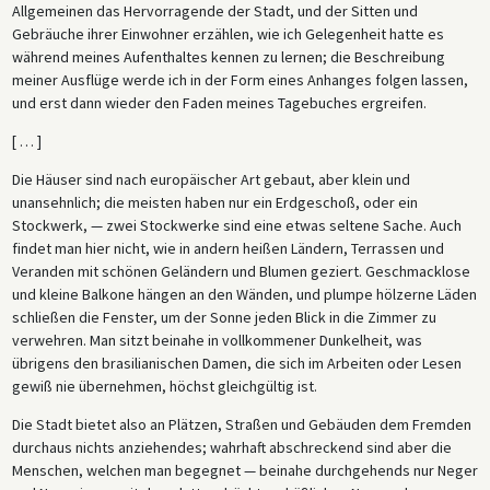
Allgemeinen das Hervorragende der Stadt, und der Sitten und
Gebräuche ihrer Einwohner erzählen, wie ich Gelegenheit hatte es
während meines Aufenthaltes kennen zu lernen; die Beschreibung
meiner Ausflüge werde ich in der Form eines Anhanges folgen lassen,
und erst dann wieder den Faden meines Tagebuches ergreifen.
[ … ]
Die Häuser sind nach europäischer Art gebaut, aber klein und
unansehnlich; die meisten haben nur ein Erdgeschoß, oder ein
Stockwerk, — zwei Stockwerke sind eine etwas seltene Sache. Auch
findet man hier nicht, wie in andern heißen Ländern, Terrassen und
Veranden mit schönen Geländern und Blumen geziert. Geschmacklose
und kleine Balkone hängen an den Wänden, und plumpe hölzerne Läden
schließen die Fenster, um der Sonne jeden Blick in die Zimmer zu
verwehren. Man sitzt beinahe in vollkommener Dunkelheit, was
übrigens den brasilianischen Damen, die sich im Arbeiten oder Lesen
gewiß nie übernehmen, höchst gleichgültig ist.
Die Stadt bietet also an Plätzen, Straßen und Gebäuden dem Fremden
durchaus nichts anziehendes; wahrhaft abschreckend sind aber die
Menschen, welchen man begegnet — beinahe durchgehends nur Neger