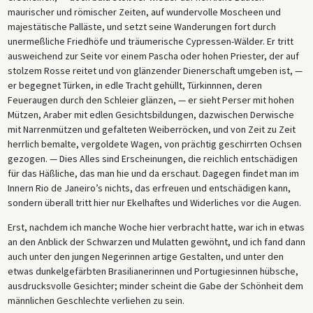
maurischer und römischer Zeiten, auf wundervolle Moscheen und
majestätische Palläste, und setzt seine Wanderungen fort durch
unermeßliche Friedhöfe und träumerische Cypressen-Wälder. Er tritt
ausweichend zur Seite vor einem Pascha oder hohen Priester, der auf
stolzem Rosse reitet und von glänzender Dienerschaft umgeben ist, —
er begegnet Türken, in edle Tracht gehüllt, Türkinnnen, deren
Feueraugen durch den Schleier glänzen, — er sieht Perser mit hohen
Mützen, Araber mit edlen Gesichtsbildungen, dazwischen Derwische
mit Narrenmützen und gefalteten Weiberröcken, und von Zeit zu Zeit
herrlich bemalte, vergoldete Wagen, von prächtig geschirrten Ochsen
gezogen. — Dies Alles sind Erscheinungen, die reichlich entschädigen
für das Häßliche, das man hie und da erschaut. Dagegen findet man im
Innern Rio de Janeiro’s nichts, das erfreuen und entschädigen kann,
sondern überall tritt hier nur Ekelhaftes und Widerliches vor die Augen.
Erst, nachdem ich manche Woche hier verbracht hatte, war ich in etwas
an den Anblick der Schwarzen und Mulatten gewöhnt, und ich fand dann
auch unter den jungen Negerinnen artige Gestalten, und unter den
etwas dunkelgefärbten Brasilianerinnen und Portugiesinnen hübsche,
ausdrucksvolle Gesichter; minder scheint die Gabe der Schönheit dem
männlichen Geschlechte verliehen zu sein.