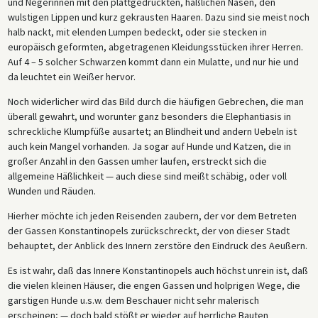
und Negerinnen mit den plattgedrückten, häßlichen Nasen, den
wulstigen Lippen und kurz gekrausten Haaren. Dazu sind sie meist noch
halb nackt, mit elenden Lumpen bedeckt, oder sie stecken in
europäisch geformten, abgetragenen Kleidungsstücken ihrer Herren.
Auf 4 – 5 solcher Schwarzen kommt dann ein Mulatte, und nur hie und
da leuchtet ein Weißer hervor.
Noch widerlicher wird das Bild durch die häufigen Gebrechen, die man
überall gewahrt, und worunter ganz besonders die Elephantiasis in
schreckliche Klumpfüße ausartet; an Blindheit und andern Uebeln ist
auch kein Mangel vorhanden. Ja sogar auf Hunde und Katzen, die in
großer Anzahl in den Gassen umher laufen, erstreckt sich die
allgemeine Häßlichkeit — auch diese sind meißt schäbig, oder voll
Wunden und Räuden.
Hierher möchte ich jeden Reisenden zaubern, der vor dem Betreten
der Gassen Konstantinopels zurückschreckt, der von dieser Stadt
behauptet, der Anblick des Innern zerstöre den Eindruck des Aeußern.
Es ist wahr, daß das Innere Konstantinopels auch höchst unrein ist, daß
die vielen kleinen Häuser, die engen Gassen und holprigen Wege, die
garstigen Hunde u.s.w. dem Beschauer nicht sehr malerisch
erscheinen; — doch bald stößt er wieder auf herrliche Bauten