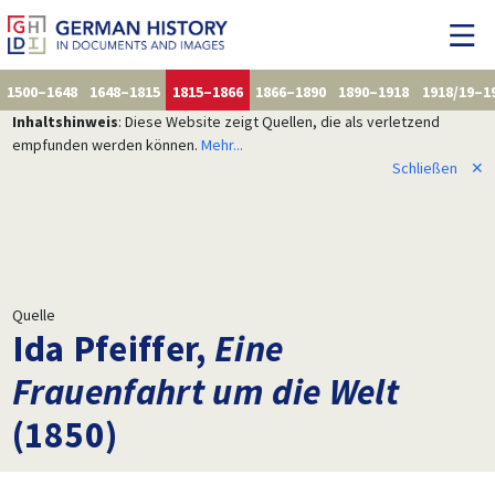
1500–1648
1648–1815
1815–1866
1866–1890
1890–1918
1918/19–1
Inhaltshinweis
: Diese Website zeigt Quellen, die als verletzend
empfunden werden können.
Mehr...
Schließen
✕
Quelle
Ida Pfeiffer,
Eine
Frauenfahrt um die Welt
(1850)