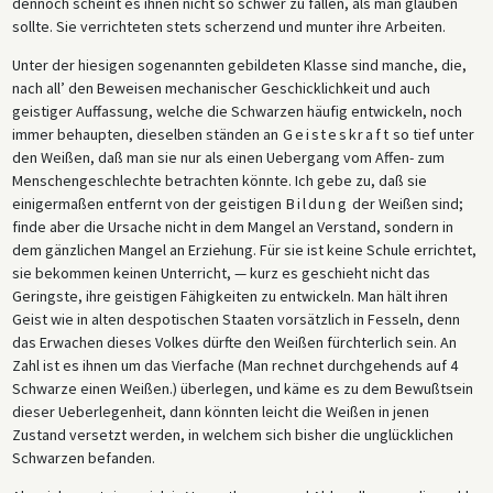
dennoch scheint es ihnen nicht so schwer zu fallen, als man glauben
sollte. Sie verrichteten stets scherzend und munter ihre Arbeiten.
Unter der hiesigen sogenannten gebildeten Klasse sind manche, die,
nach all’ den Beweisen mechanischer Geschicklichkeit und auch
geistiger Auffassung, welche die Schwarzen häufig entwickeln, noch
immer behaupten, dieselben ständen an
Geisteskraft
so tief unter
den Weißen, daß man sie nur als einen Uebergang vom Affen- zum
Menschengeschlechte betrachten könnte. Ich gebe zu, daß sie
einigermaßen entfernt von der geistigen
Bildung
der Weißen sind;
finde aber die Ursache nicht in dem Mangel an Verstand, sondern in
dem gänzlichen Mangel an Erziehung. Für sie ist keine Schule errichtet,
sie bekommen keinen Unterricht, — kurz es geschieht nicht das
Geringste, ihre geistigen Fähigkeiten zu entwickeln. Man hält ihren
Geist wie in alten despotischen Staaten vorsätzlich in Fesseln, denn
das Erwachen dieses Volkes dürfte den Weißen fürchterlich sein. An
Zahl ist es ihnen um das Vierfache (Man rechnet durchgehends auf 4
Schwarze einen Weißen.) überlegen, und käme es zu dem Bewußtsein
dieser Ueberlegenheit, dann könnten leicht die Weißen in jenen
Zustand versetzt werden, in welchem sich bisher die unglücklichen
Schwarzen befanden.