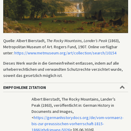
Quelle: Albert Bierstadt,
The Rocky Mountains, Lander’s Peak
(1863),
Metropolitan Museum of Art. Rogers Fund, 1907. Online verfügbar
unter:
https://www.metmuseum.org/art/collection/search/10154
Dieses Werk wurde in die Gemeinfreiheit entlassen, indem auf alle
urheberrechtlichen und verwandten Schutzrechte verzichtet wurde,
soweit das gesetzlich möglich ist.
EMPFOHLENE ZITATION
Albert Bierstadt, The Rocky Mountains, Lander’s
Peak (1863), veröffentlicht in: German History in
Documents and Images,
<
https://germanhistorydocs.org/de/vom-vormaerz-
bis-zur-preussischen-vorherrschaft-1815-
1866/ghdi:image-5026
> [05.06.2026].