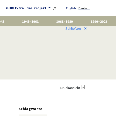
GHDI Extra
Das Projekt
English
Deutsch
945
1945–1961
1961–1989
1990–2023
Schließen
✕
Druckansicht
Schlagworte