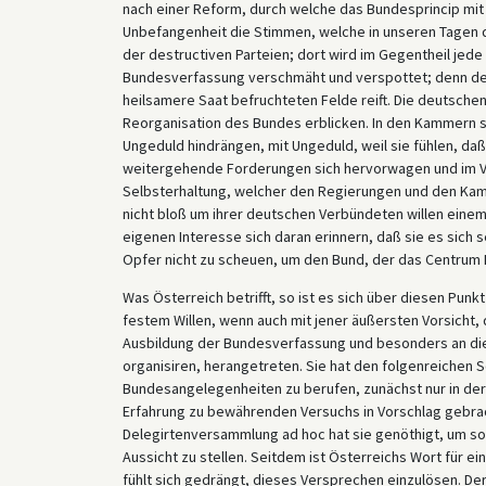
nach einer Reform, durch welche das Bundesprincip mit n
Unbefangenheit die Stimmen, welche in unseren Tagen d
der destructiven Parteien; dort wird im Gegentheil jed
Bundesverfassung verschmäht und verspottet; denn der
heilsamere Saat befruchteten Felde reift. Die deutschen 
Reorganisation des Bundes erblicken. In den Kammern s
Ungeduld hindrängen, mit Ungeduld, weil sie fühlen, da
weitergehende Forderungen sich hervorwagen und im Vol
Selbsterhaltung, welcher den Regierungen und den Kamm
nicht bloß um ihrer deutschen Verbündeten willen ein
eigenen Interesse sich daran erinnern, daß sie es sich 
Opfer nicht zu scheuen, um den Bund, der das Centrum E
Was Österreich betrifft, so ist es sich über diesen Punk
festem Willen, wenn auch mit jener äußersten Vorsicht, 
Ausbildung der Bundesverfassung und besonders an di
organisiren, herangetreten. Sie hat den folgenreichen S
Bundesangelegenheiten zu berufen, zunächst nur in der
Erfahrung zu bewährenden Versuchs in Vorschlag gebrach
Delegirtenversammlung ad hoc hat sie genöthigt, um so
Aussicht zu stellen. Seitdem ist Österreichs Wort für e
fühlt sich gedrängt, dieses Versprechen einzulösen. De