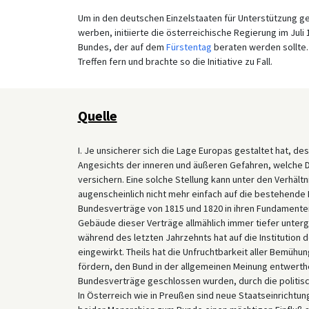
Um in den deutschen Einzelstaaten für Unterstützung g
werben, initiierte die österreichische Regierung im Ju
Bundes, der auf dem
Fürstentag
beraten werden sollte.
Treffen fern und brachte so die Initiative zu Fall.
Quelle
I. Je unsicherer sich die Lage Europas gestaltet hat, de
Angesichts der inneren und äußeren Gefahren, welche De
versichern. Eine solche Stellung kann unter den Verhältn
augenscheinlich nicht mehr einfach auf die bestehende
Bundesverträge von 1815 und 1820 in ihren Fundamente
Gebäude dieser Verträge allmählich immer tiefer unter
während des letzten Jahrzehnts hat auf die Institution d
eingewirkt. Theils hat die Unfruchtbarkeit aller Bemü
fördern, den Bund in der allgemeinen Meinung entwerthe
Bundesverträge geschlossen wurden, durch die politisc
In Österreich wie in Preußen sind neue Staatseinrichtu