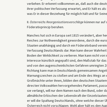
verliehen. Er erkennt vollkommen an, daß auch die deut
ihrer politischen Verfassung erwartet, und Er hält es als
was Er in dieser Beziehung für möglich hält und für Seine
II.
Österreichs Reorganisationsvorschläge
können nur auf 
Föderativprincip beruhen.
Manches hat sich in Europa seit 1815 verändert, aber h
Reiches zur Nothwendigkeit gewordene, durch die euro
Staaten unabhängig und durch ein Föderativband vereinig
Verfassung Deutschlands dar. Man kann dieser Wahrheit 
Boden der Wirklichkeit zu verlieren. Man kann nicht von
Interesse künstlich angepaßt sind, den Maßstab für d
und von den augenscheinlichsten Gefahren umringten Z
Richtung kann man in Deutschlands gemeinsamen Angeleg
Warnungszeichen zu stoßen und am Ende des Wegs an 
Großmächte unter ihnen, bilden den deutschen Staatenver
directen Volkswahlen hervorgehendes Parlament, passen 
sie verlangt, will nur dem Namen nach den Bund, oder da
allmähliche Erlöschen der Lebenskraft der Einzelstaaten;
er will die Spaltung Deutschlands, ohne welche dieser Ü
Österreich nicht vorschlagen. Wohl aber hält es den A