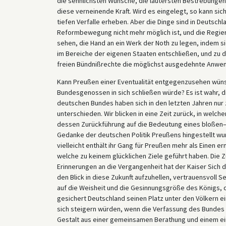
die sehnlichsten Wünsche, die lautersten Bestrebungen
diese verneinende Kraft. Wird es eingelegt, so kann si
tiefen Verfalle erheben. Aber die Dinge sind in Deutschl
Reformbewegung nicht mehr möglich ist, und die Regie
sehen, die Hand an ein Werk der Noth zu legen, indem s
im Bereiche der eigenen Staaten entschließen, und zu
freien Bündnißrechte die möglichst ausgedehnte Anwe
Kann Preußen einer Eventualität entgegenzusehen wüns
Bundesgenossen in sich schließen würde? Es ist wahr,
deutschen Bundes haben sich in den letzten Jahren nur
unterschieden. Wir blicken in eine Zeit zurück, in welc
dessen Zurückführung auf die Bedeutung eines bloßen—
Gedanke der deutschen Politik Preußens hingestellt wurd
vielleicht enthält ihr Gang für Preußen mehr als Einen
welche zu keinem glücklichen Ziele geführt haben. Die Zu
Erinnerungen an die Vergangenheit hat der Kaiser Sich da
den Blick in diese Zukunft aufzuhellen, vertrauensvoll
auf die Weisheit und die Gesinnungsgröße des Königs,
gesichert Deutschland seinen Platz unter den Völkern e
sich steigern würden, wenn die Verfassung des Bundes
Gestalt aus einer gemeinsamen Berathung und einem ei