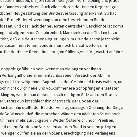
usüben müssen, bis jetzt aber noch jeder Vermittelung und jedes
 Bundes entbehren. Auch alle anderen deutschen Regierungen
ndlichen Neugestaltung der Bundesverfassung anerkannt. So hat
itender Proceß der Abwendung von dem bestehenden Bunde
hlossen, und das Facit der neuesten deutschen Geschichte ist somit
ung und allgemeiner Zerfahrenheit. Man denkt in der That nicht zu
teht, daß die deutschen Regierungen im Grunde schon jetzt nicht
sse zusammenstehen, sondern nur noch bis auf weiteres im
Die deutsche Revolution aber, im Stillen geschürt, wartet auf ihre
 doppelt gefährlich sein, wenn man die Augen vor ihnen
n Verhängniß ohne einen entschlossenen Versuch der Abhilfe
 nicht freiwillig einen Augenblick der Gefahr und Krisis wählen, um
och nicht durch neue und vollkommenere Schöpfungen ersetzten
klingen, wollte man diesen an sich richtigen Satz auf den Status
 Status quo ist schlechthin chaotisch. Der Boden der
ich auf ihn stellt, der Bau der vertragsmäßigen Ordnung der Dinge
er bloße Wunsch, daß die morschen Wände den nächsten Sturm noch
eit nimmermehr zurückgeben. Weder Österreich, noch Preußen,
gend einem Grade von Vertrauen auf den Bund in seinem jetzigen
o weniger dürfen sie an der vollen Berechtigung des Verlangens