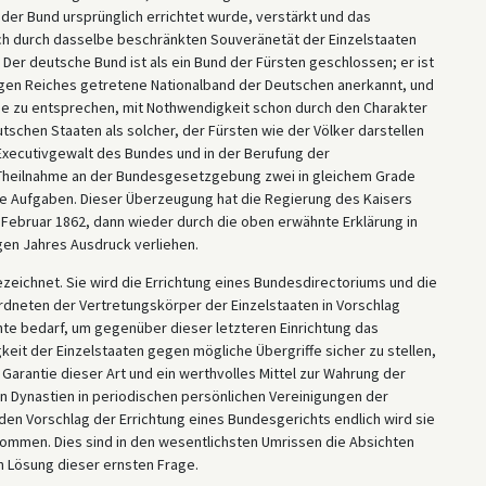
der Bund ursprünglich errichtet wurde, verstärkt und das
ch durch dasselbe beschränkten Souveränetät der Einzelstaaten
Der deutsche Bund ist als ein Bund der Fürsten geschlossen; er ist
ligen Reiches getretene Nationalband der Deutschen anerkannt, und
che zu entsprechen, mit Nothwendigkeit schon durch den Charakter
tschen Staaten als solcher, der Fürsten wie der Völker darstellen
 Executivgewalt des Bundes und in der Berufung der
r Theilnahme an der Bundesgesetzgebung zwei in gleichem Grade
e Aufgaben. Dieser Überzeugung hat die Regierung des Kaisers
. Februar 1862, dann wieder durch die oben erwähnte Erklärung in
en Jahres Ausdruck verliehen.
zeichnet. Sie wird die Errichtung eines Bundesdirectoriums und die
dneten der Vertretungskörper der Einzelstaaten in Vorschlag
te bedarf, um gegenüber dieser letzteren Einrichtung das
eit der Einzelstaaten gegen mögliche Übergriffe sicher zu stellen,
Garantie dieser Art und ein werthvolles Mittel zur Wahrung der
n Dynastien in periodischen persönlichen Vereinigungen der
n Vorschlag der Errichtung eines Bundesgerichts endlich wird sie
ommen. Dies sind in den wesentlichsten Umrissen die Absichten
n Lösung dieser ernsten Frage.