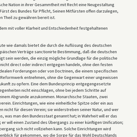
sche Nation in ihrer Gesammtheit mit Recht eine Neugestaltung
 Fürst des Bundes für Pflicht, Seinen Mitfürsten offen darzulegen,
n Theil zu gewähren bereit ist.
dem mit voller Klarheit und Entschiedenheit festgehaltenen
eute wie damals bietet die durch die Auflösung des deutschen
päischen Verträge sanctionirte Bestimmung, daß die deutschen
t sein werden, die einzig mögliche Grundlage für die politische
nicht direct oder indirect entgegen handeln, ohne den festen
 idealen Forderungen oder von Doctrinen, die einem specifischen
as Reformwerk entnehmen, ohne die Gegenwart einer ungewissen
ukunft zu opfern. Eine dem Bundesprincip entgegengesetzte
enheiten nicht einschlagen, ohne bei jedem Schritte auf
einem Abgrunde anzukommen. Monarchische Staaten, zwei
ein. Einrichtungen, wie eine einheitliche Spitze oder ein aus
nicht für diesen Verein; sie widerstreben seiner Natur, und wer
s, was man den Bundesstaat genannt hat; in Wahrheit will er das
 er will einen Zustand des Übergangs zu einer künftigen Unification;
bergang sich nicht vollziehen kann. Solche Einrichtungen wird
ugenblick für gekommen, wo die Sorge für das Wohl Deutschlands