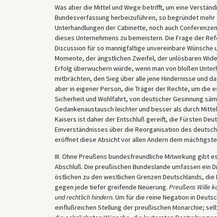
Was aber die Mittel und Wege betrifft, um eine Verstän
Bundesverfassung herbeizuführen, so begründet mehr al
Unterhandlungen der Cabinette, noch auch Conferenzen 
dieses Unternehmens zu bemeistern. Die Frage der Refor
Discussion für so mannigfaltige unvereinbare Wünsch
Momente, der ängstlichen Zweifel, der unlösbaren Wide
Erfolg überwuchern würde, wenn man von bloßen Unterhä
mitbrächten, den Sieg über alle jene Hindernisse und da
aber in eigener Person, die Träger der Rechte, um die e
Sicherheit und Wohlfahrt, von deutscher Gesinnung säm
Gedankenaustausch leichter und besser als durch Mitte
Kaisers ist daher der Entschluß gereift, die Fürsten D
Einverständnisses über die Reorganisation des deutsc
eröffnet diese Absicht vor allen Andern dem mächtigs
III. Ohne Preußens bundesfreundliche Mitwirkung gibt e
Abschluß. Die preußischen Bundeslande umfassen ein Dr
östlichen zu den westlichen Grenzen Deutschlands, di
gegen jede tiefer greifende Neuerung.
Preußens Wille k
und rechtlich hindern
. Um für die reine Negation in Deut
einflußreichen Stellung der preußischen Monarchie; se