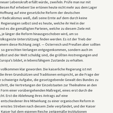
euer Lebenskraft erfüllt würde, zweifeln. Prüfe man nur mit
iesen Ruf erheben! Sie ertönen heute nicht mehr aus dem Lager
e Hoffnung auf eine gesetzliche Reform der deutschen
 Radicalismus weiß, daß seine Ernte auf dem durch keine
Regierungen selbst sind es heute, welche ihr Heil in der
ind es die gemäßigten Parteien, welche zu diesem Ziele mit
ß, je länger die Reform hinausgeschoben wird, um so
ksgeiste Unterstützung finden werden. Es ist der Trieb der
ern diese Richtung zeigt. — Österreich und Preußen aber sollten
em so gerechten Verlangen entgegenkommen, sondern auch im
selbst und der Welt schuldig sind, die größten Anstrengungen und
uropa's bildet, in lebensfähigem Zustande zu erhalten.
t vollkommen klar geworden. Die kaiserliche Regierung ist mit
die ihren Grundsätzen und Traditionen entspricht, an die Frage der
e schwierige Aufgabe, die gesetzgebende Gewalt des Bundes zu
chritt, die Vertretungen der Einzelstaaten zur Theilnahme an den
 Form einer vorübergehenden Maßregel, eines erst durch die
t. Erst die Ablehnung ihres Antrags auf eine
 entschiedener ihre Mitwirkung zu einer organischen Reform in
in ernstes Streben nach diesem Ziele verpfändet, und der Kaiser
r Kaiser hat dem eigenen Reiche zeitgemäße Institutionen