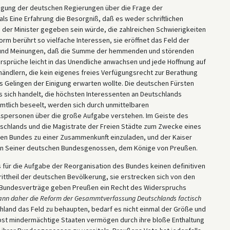
digung der deutschen Regierungen über die Frage der
s Eine Erfahrung die Besorgniß, daß es weder schriftlichen
der Minister gegeben sein würde, die zahlreichen Schwierigkeiten
m berührt so vielfache Interessen, sie eröffnet das Feld der
e und Meinungen, daß die Summe der hemmenden und störenden
rsprüche leicht in das Unendliche anwachsen und jede Hoffnung auf
ndlern, die kein eigenes freies Verfügungsrecht zur Berathung
s Gelingen der Einigung erwarten wollte. Die deutschen Fürsten
s sich handelt, die höchsten Interessenten an Deutschlands
mtlich beseelt, werden sich durch unmittelbaren
lspersonen über die große Aufgabe verstehen. Im Geiste des
eutschlands und die Magistrate der Freien Städte zum Zwecke eines
hen Bundes zu einer Zusammenkunft einzuladen, und der Kaiser
ten Seiner deutschen Bundesgenossen, dem Könige von Preußen.
s für die Aufgabe der Reorganisation des Bundes keinen definitiven
ittheil der deutschen Bevölkerung, sie erstrecken sich von den
e Bundesverträge geben Preußen ein Recht des Widerspruchs
ann daher die Reform der Gesammtverfassung Deutschlands factisch
schland das Feld zu behaupten, bedarf es nicht einmal der Größe und
lbst mindermächtige Staaten vermögen durch ihre bloße Enthaltung