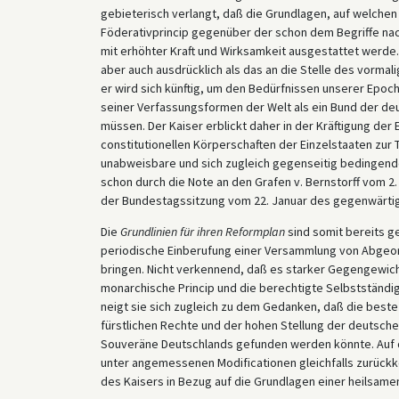
gebieterisch verlangt, daß die Grundlagen, auf welchen 
Föderativprincip gegenüber der schon dem Begriffe na
mit erhöhter Kraft und Wirksamkeit ausgestattet werde. 
aber auch ausdrücklich als das an die Stelle des vorma
er wird sich künftig, um den Bedürfnissen unserer Epo
seiner Verfassungsformen der Welt als ein Bund der deu
müssen. Der Kaiser erblickt daher in der Kräftigung der
constitutionellen Körperschaften der Einzelstaaten zu
unabweisbare und sich zugleich gegenseitig bedingend
schon durch die Note an den Grafen v. Bernstorff vom 2
der Bundestagssitzung vom 22. Januar des gegenwärtig
Die
Grundlinien für ihren Reformplan
sind somit bereits ge
periodische Einberufung einer Versammlung von Abgeor
bringen. Nicht verkennend, daß es starker Gegengewich
monarchische Princip und die berechtigte Selbstständigk
neigt sie sich zugleich zu dem Gedanken, daß die beste 
fürstlichen Rechte und der hohen Stellung der deutsche
Souveräne Deutschlands gefunden werden könnte. Auf de
unter angemessenen Modificationen gleichfalls zurückk
des Kaisers in Bezug auf die Grundlagen einer heilsame