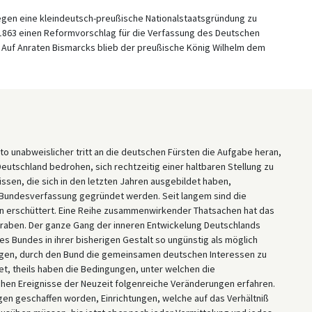
egen eine kleindeutsch-preußische Nationalstaatsgründung zu
li 1863 einen Reformvorschlag für die Verfassung des Deutschen
 Auf Anraten Bismarcks blieb der preußische König Wilhelm dem
sto unabweislicher tritt an die deutschen Fürsten die Aufgabe heran,
utschland bedrohen, sich rechtzeitig einer haltbaren Stellung zu
issen, die sich in den letzten Jahren ausgebildet haben,
 Bundesverfassung gegründet werden. Seit langem sind die
n erschüttert. Eine Reihe zusammenwirkender Thatsachen hat das
graben. Der ganze Gang der inneren Entwickelung Deutschlands
es Bundes in ihrer bisherigen Gestalt so ungünstig als möglich
hungen, durch den Bund die gemeinsamen deutschen Interessen zu
t, theils haben die Bedingungen, unter welchen die
hen Ereignisse der Neuzeit folgenreiche Veränderungen erfahren.
ngen geschaffen worden, Einrichtungen, welche auf das Verhältniß