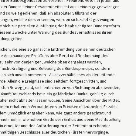
 ihrer Bundesgenossen zu vereiteln. Preußens Veto hat jedenfalls
ch der Bund in seiner Gesammtheit nicht aus seinem gegenwärtigen
and so weit gediehen, daß ein absoluter Stillstand der
rungen, welche dies erkennen, werden sich zuletzt gezwungen
ie sich zur partiellen Ausführung der beabsichtigten Bundesreform
 diesem Zwecke unter Wahrung des Bundesverhältnisses ihrem
ndung geben.
chen, die eine so gänzliche Entfremdung von seinen deutschen
 die Anschauungen Preußens über Beruf und Bestimmung des
 zu sehr von denjenigen, welche oben dargelegt wurden,
her nicht Kräftigung und Belebung des Bundesprincips, sondern
an sich unvollkommenen—Allianzverhältnisses als der leitende
e. Allein die Ereignisse sind seitdem fortgeschritten, und
 ernsten Beweggrund, sich entschieden von Richtungen abzuwenden,
kunft Deutschlands ist in ein gefährliches Dunkel gehüllt; durch
her nicht abhalten lassen wollen, Seine Ansichten über die Mittel,
 Seinem erhabenen Verbündeten von Preußen mitzutheilen. Er zählt
 dem unmöglich entgehen kann, wie ganz anders geachtet und
innehmen, in wie hohem Grade sein Einfluß und seine Machtstellung
 in erneuter und den Anforderungen der Zeit entsprechender
nmüthigen Beschlusse aller deutschen Fürsten hervorginge.