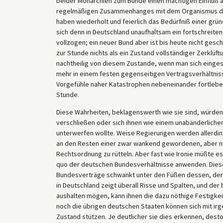
beider Monarchien zum Bunde einen mächtigen Einfluß a
regelmäßigen Zusammenhanges mit dem Organismus des
haben wiederholt und feierlich das Bedürfniß einer grü
sich denn in Deutschland unaufhaltsam ein fortschre
vollzogen; ein neuer Bund aber ist bis heute nicht gesc
zur Stunde nichts als ein Zustand vollständiger Zerklüft
nachtheilig von diesem Zustande, wenn man sich einges
mehr in einem festen gegenseitigen Vertragsverhältni
Vorgefühle naher Katastrophen nebeneinander fortleben. 
Stunde.
Diese Wahrheiten, beklagenswerth wie sie sind, würden
verschließen oder sich ihnen wie einem unabänderliche
unterwerfen wollte. Weise Regierungen werden allerdings
an den Resten einer zwar wankend gewordenen, aber n
Rechtsordnung zu rütteln. Aber fast wie Ironie müßte es 
quo der deutschen Bundesverhältnisse anwenden. Dieser
Bundesverträge schwankt unter den Füßen dessen, der s
in Deutschland zeigt überall Risse und Spalten, und d
aushalten mögen, kann ihnen die dazu nöthige Festigk
noch die übrigen deutschen Staaten können sich mit ir
Zustand stützen. Je deutlicher sie dies erkennen, dest