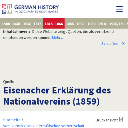
1500–1648
1648–1815
1815–1866
1866–1890
1890–1918
1918/19–1
Inhaltshinweis
: Diese Website zeigt Quellen, die als verletzend
empfunden werden können.
Mehr...
Schließen
✕
Quelle
Eisenacher Erklärung des
Nationalvereins (1859)
Startseite
Druckansicht
Vom Vormärz bis zur Preußischen Vorherrschaft