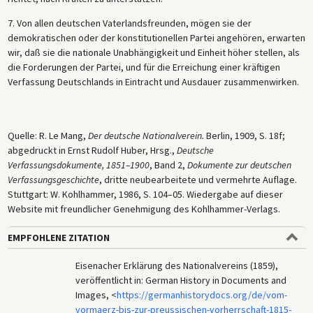
7. Von allen deutschen Vaterlandsfreunden, mögen sie der
demokratischen oder der konstitutionellen Partei angehören, erwarten
wir, daß sie die nationale Unabhängigkeit und Einheit höher stellen, als
die Forderungen der Partei, und für die Erreichung einer kräftigen
Verfassung Deutschlands in Eintracht und Ausdauer zusammenwirken.
Quelle: R. Le Mang,
Der deutsche Nationalverein.
Berlin, 1909, S. 18f;
abgedruckt in Ernst Rudolf Huber, Hrsg.,
Deutsche
Verfassungsdokumente, 1851–1900
, Band 2,
Dokumente zur deutschen
Verfassungsgeschichte
, dritte neubearbeitete und vermehrte Auflage.
Stuttgart: W. Kohlhammer, 1986, S. 104–05. Wiedergabe auf dieser
Website mit freundlicher Genehmigung des Kohlhammer-Verlags.
EMPFOHLENE ZITATION
Eisenacher Erklärung des Nationalvereins (1859),
veröffentlicht in: German History in Documents and
Images, <
https://germanhistorydocs.org/de/vom-
vormaerz-bis-zur-preussischen-vorherrschaft-1815-