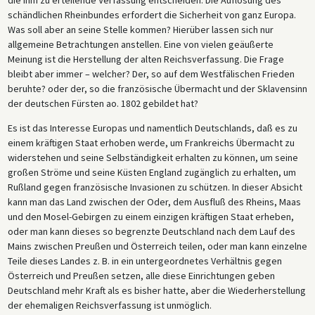
schändlichen Rheinbundes erfordert die Sicherheit von ganz Europa.
Was soll aber an seine Stelle kommen? Hierüber lassen sich nur
allgemeine Betrachtungen anstellen. Eine von vielen geäußerte
Meinung ist die Herstellung der alten Reichsverfassung. Die Frage
bleibt aber immer – welcher? Der, so auf dem Westfälischen Frieden
beruhte? oder der, so die französische Übermacht und der Sklavensinn
der deutschen Fürsten ao. 1802 gebildet hat?
Es ist das Interesse Europas und namentlich Deutschlands, daß es zu
einem kräftigen Staat erhoben werde, um Frankreichs Übermacht zu
widerstehen und seine Selbständigkeit erhalten zu können, um seine
großen Ströme und seine Küsten England zugänglich zu erhalten, um
Rußland gegen französische Invasionen zu schützen. In dieser Absicht
kann man das Land zwischen der Oder, dem Ausfluß des Rheins, Maas
und den Mosel-Gebirgen zu einem einzigen kräftigen Staat erheben,
oder man kann dieses so begrenzte Deutschland nach dem Lauf des
Mains zwischen Preußen und Österreich teilen, oder man kann einzelne
Teile dieses Landes z. B. in ein untergeordnetes Verhältnis gegen
Österreich und Preußen setzen, alle diese Einrichtungen geben
Deutschland mehr Kraft als es bisher hatte, aber die Wiederherstellung
der ehemaligen Reichsverfassung ist unmöglich.