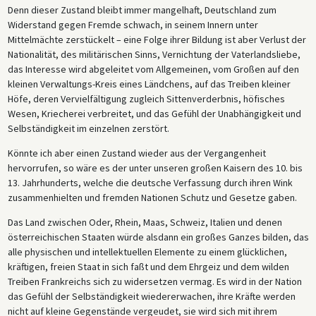
Denn dieser Zustand bleibt immer mangelhaft, Deutschland zum
Widerstand gegen Fremde schwach, in seinem Innern unter
Mittelmächte zerstückelt – eine Folge ihrer Bildung ist aber Verlust der
Nationalität, des militärischen Sinns, Vernichtung der Vaterlandsliebe,
das Interesse wird abgeleitet vom Allgemeinen, vom Großen auf den
kleinen Verwaltungs-Kreis eines Ländchens, auf das Treiben kleiner
Höfe, deren Vervielfältigung zugleich Sittenverderbnis, höfisches
Wesen, Kriecherei verbreitet, und das Gefühl der Unabhängigkeit und
Selbständigkeit im einzelnen zerstört.
Könnte ich aber einen Zustand wieder aus der Vergangenheit
hervorrufen, so wäre es der unter unseren großen Kaisern des 10. bis
13. Jahrhunderts, welche die deutsche Verfassung durch ihren Wink
zusammenhielten und fremden Nationen Schutz und Gesetze gaben.
Das Land zwischen Oder, Rhein, Maas, Schweiz, Italien und denen
österreichischen Staaten würde alsdann ein großes Ganzes bilden, das
alle physischen und intellektuellen Elemente zu einem glücklichen,
kräftigen, freien Staat in sich faßt und dem Ehrgeiz und dem wilden
Treiben Frankreichs sich zu widersetzen vermag. Es wird in der Nation
das Gefühl der Selbständigkeit wiedererwachen, ihre Kräfte werden
nicht auf kleine Gegenstände vergeudet, sie wird sich mit ihrem