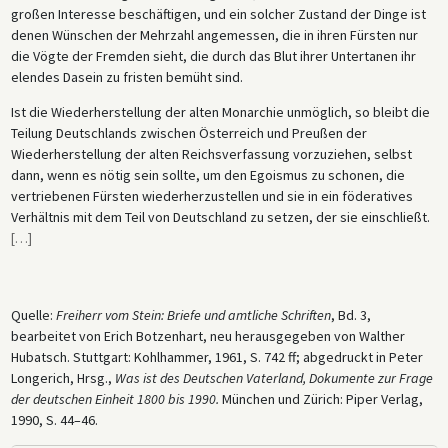
großen Interesse beschäftigen, und ein solcher Zustand der Dinge ist
denen Wünschen der Mehrzahl angemessen, die in ihren Fürsten nur
die Vögte der Fremden sieht, die durch das Blut ihrer Untertanen ihr
elendes Dasein zu fristen bemüht sind.
Ist die Wiederherstellung der alten Monarchie unmöglich, so bleibt die
Teilung Deutschlands zwischen Österreich und Preußen der
Wiederherstellung der alten Reichsverfassung vorzuziehen, selbst
dann, wenn es nötig sein sollte, um den Egoismus zu schonen, die
vertriebenen Fürsten wiederherzustellen und sie in ein föderatives
Verhältnis mit dem Teil von Deutschland zu setzen, der sie einschließt.
[
…
]
Quelle:
Freiherr vom Stein:
Briefe und amtliche Schriften
, Bd. 3,
bearbeitet von Erich Botzenhart, neu herausgegeben von Walther
Hubatsch. Stuttgart: Kohlhammer, 1961, S. 742 ff; abgedruckt in Peter
Longerich, Hrsg.,
Was ist des Deutschen Vaterland, Dokumente zur Frage
der deutschen Einheit 1800 bis 1990.
München und Zürich: Piper Verlag,
1990, S. 44–46.