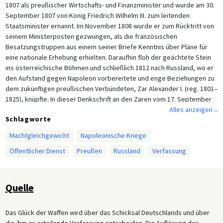
1807 als preußischer Wirtschafts- und Finanzminister und wurde am 30.
September 1807 von König Friedrich Wilhelm III. zum leitenden
Staatsminister ernannt. Im November 1808 wurde er zum Rücktritt von
seinem Ministerposten gezwungen, als die französischen
Besatzungstruppen aus einem seiner Briefe Kenntnis über Pläne für
eine nationale Erhebung erhielten. Daraufhin floh der geächtete Stein
ins österreichische Böhmen und schließlich 1812 nach Russland, wo er
den Aufstand gegen Napoleon vorbereitete und enge Beziehungen zu
dem zukünftigen preußischen Verbündeten, Zar Alexander I. (reg. 1801–
1825), knüpfte. In dieser Denkschrift an den Zaren vom 17. September
1812 beschreibt Stein die Bestandteile einer nachnapoleonischen
Alles anzeigen ⌵
Schlagworte
Ordnung mit einem gefestigten Deutschland, lässt jedoch die
Möglichkeit einer Wiederherstellung der alten Reichsverfassung fallen.
Machtgleichgewicht
Napoleonische Kriege
Sein zentrales Anliegen besteht darin, den Zaren von der Tragfähigkeit
Öffentlicher Dienst
Preußen
Russland
Verfassung
eines deutschen Staates zu überzeugen, dessen Befreiung von der
französischen Besetzung sich lohnte, aber auch darin, die Zerstörung
Preußens im Zuge dessen zu verhindern.
Quelle
Das Glück der Waffen wird über das Schicksal Deutschlands und über
die ihm zu erteilende Verfassung entscheiden. Die Auflösung des