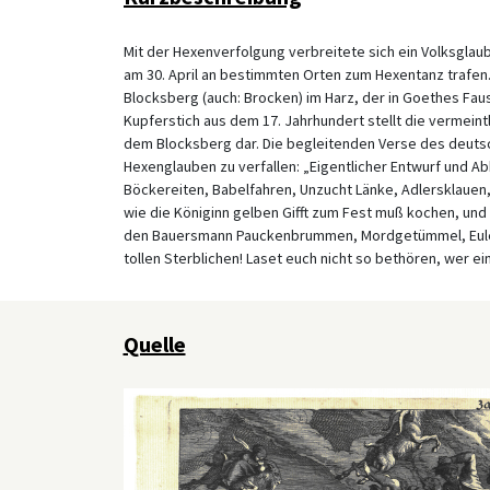
Mit der Hexenverfolgung verbreitete sich ein Volksglau
am 30. April an bestimmten Orten zum Hexentanz trafen.
Blocksberg (auch: Brocken) im Harz, der in Goethes Fau
Kupferstich aus dem 17. Jahrhundert stellt die vermein
dem Blocksberg dar. Die begleitenden Verse des deuts
Hexenglauben zu verfallen: „Eigentlicher Entwurf und A
Böckereiten, Babelfahren, Unzucht Länke, Adlersklauen
wie die Königinn gelben Gifft zum Fest muß kochen, und
den Bauersmann Pauckenbrummen, Mordgetümmel, Eulen
tollen Sterblichen! Laset euch nicht so bethören, wer e
Quelle