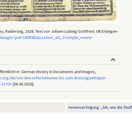
ey
, Radierung, 1626. Text von Johann Ludwig Gottfried. UB Erlangen-
ryManager?pid=2498901&custom_att_2=simple_viewer
ffentlicht in: German History in Documents and Images,
s.org/de/von-den-reformationen-bis-zum-dreissigjaehrigen-
-3370
> [08.06.2026].
Hexenverfolgung: „Sih, wie die Teuffli