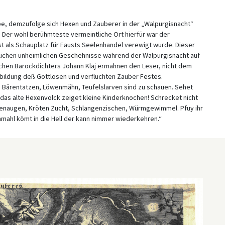
be, demzufolge sich Hexen und Zauberer in der „Walpurgisnacht“
 Der wohl berühmteste vermeintliche Ort hierfür war der
st als Schauplatz für Fausts Seelenhandel verewigt wurde. Dieser
tlichen unheimlichen Geschehnisse während der Walpurgisnacht auf
chen Barockdichters Johann Klaj ermahnen den Leser, nicht dem
bbildung deß Gottlosen und verfluchten Zauber Festes.
, Bärentatzen, Löwenmähn, Teufelslarven sind zu schauen. Sehet
 das alte Hexenvolck zeiget kleine Kinderknochen! Schrecket nicht
augen, Kröten Zucht, Schlangenzischen, Würmgewimmel. Pfuy ihr
inmahl kömt in die Hell der kann nimmer wiederkehren.“