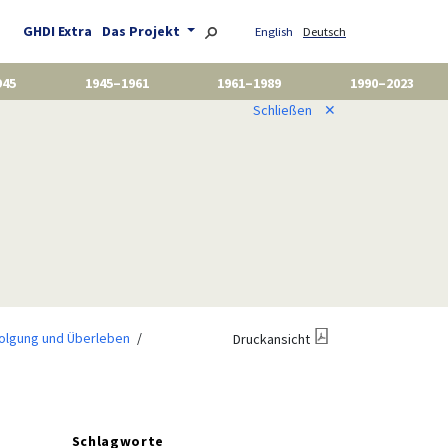
GHDI Extra
Das Projekt
English
Deutsch
945
1945–1961
1961–1989
1990–2023
Schließen
✕
folgung und Überleben
Druckansicht
Schlagworte