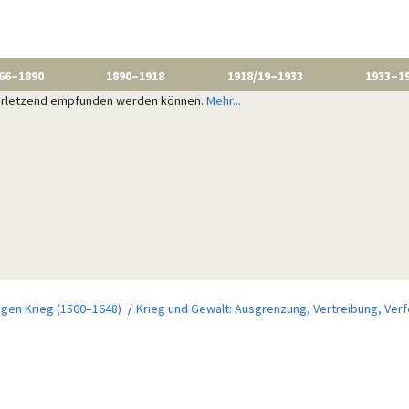
66–1890
1890–1918
1918/19–1933
1933–1
 verletzend empfunden werden können.
Mehr...
)
igen Krieg (1500–1648)
Krieg und Gewalt: Ausgrenzung, Vertreibung, Ver