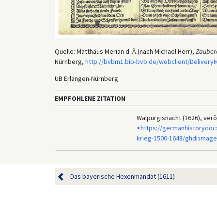
Quelle: Matthäus Merian d. Ä.(nach Michael Herr),
Zauber
Nürnberg,
http://bvbm1.bib-bvb.de/webclient/Delive
UB Erlangen-Nürnberg
EMPFOHLENE ZITATION
Walpurgisnacht (1626), verö
<
https://germanhistorydoc
krieg-1500-1648/ghdi:image
Das bayerische Hexenmandat (1611)