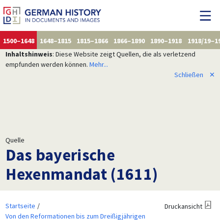
1500–1648
1648–1815
1815–1866
1866–1890
1890–1918
1918/19–1
Inhaltshinweis
: Diese Website zeigt Quellen, die als verletzend
empfunden werden können.
Mehr...
Schließen
✕
Quelle
Das bayerische
Hexenmandat (1611)
Startseite
Druckansicht
Von den Reformationen bis zum Dreißigjährigen