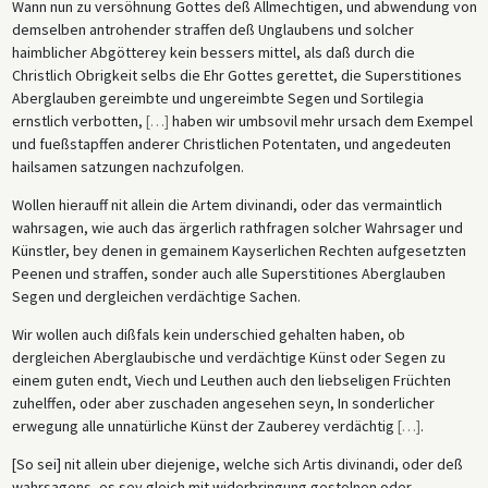
Wann nun zu versöhnung Gottes deß Allmechtigen, und abwendung von
demselben antrohender straffen deß Unglaubens und solcher
haimblicher Abgötterey kein bessers mittel, als daß durch die
Christlich Obrigkeit selbs die Ehr Gottes gerettet, die Superstitiones
Aberglauben gereimbte und ungereimbte Segen und Sortilegia
ernstlich verbotten,
[
…
]
haben wir umbsovil mehr ursach dem Exempel
und fueßstapffen anderer Christlichen Potentaten, und angedeuten
hailsamen satzungen nachzufolgen.
Wollen hierauff nit allein die Artem divinandi, oder das vermaintlich
wahrsagen, wie auch das ärgerlich rathfragen solcher Wahrsager und
Künstler, bey denen in gemainem Kayserlichen Rechten aufgesetzten
Peenen und straffen, sonder auch alle Superstitiones Aberglauben
Segen und dergleichen verdächtige Sachen.
Wir wollen auch dißfals kein underschied gehalten haben, ob
dergleichen Aberglaubische und verdächtige Künst oder Segen zu
einem guten endt, Viech und Leuthen auch den liebseligen Früchten
zuhelffen, oder aber zuschaden angesehen seyn, In sonderlicher
erwegung alle unnatürliche Künst der Zauberey verdächtig
[
…
]
.
[So sei] nit allein uber diejenige, welche sich Artis divinandi, oder deß
wahrsagens, es sey gleich mit widerbringung gestolnen oder