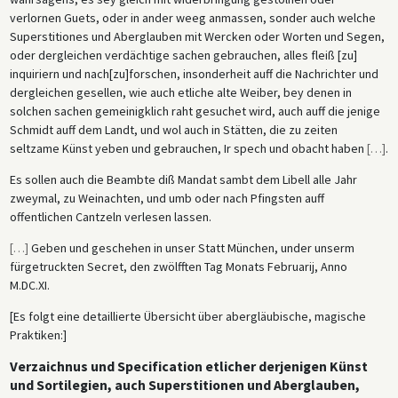
verlornen Guets, oder in ander weeg anmassen, sonder auch welche
Superstitiones und Aberglauben mit Wercken oder Worten und Segen,
oder dergleichen verdächtige sachen gebrauchen, alles fleiß [zu]
inquiriern und nach[zu]forschen, insonderheit auff die Nachrichter und
dergleichen gesellen, wie auch etliche alte Weiber, bey denen in
solchen sachen gemeinigklich raht gesuchet wird, auch auff die jenige
Schmidt auff dem Landt, und wol auch in Stätten, die zu zeiten
seltzame Künst yeben und gebrauchen, Ir spech und obacht haben
[
…
]
.
Es sollen auch die Beambte diß Mandat sambt dem Libell alle Jahr
zweymal, zu Weinachten, und umb oder nach Pfingsten auff
offentlichen Cantzeln verlesen lassen.
[
…
]
Geben und geschehen in unser Statt München, under unserm
fürgetruckten Secret, den zwölfften Tag Monats Februarij, Anno
M.DC.XI.
[Es folgt eine detaillierte Übersicht über abergläubische, magische
Praktiken:]
Verzaichnus und Specification etlicher derjenigen Künst
und Sortilegien, auch Superstitionen und Aberglauben,