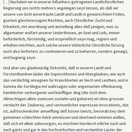
kirchlichen Gerichten) im katholischen Italien und Spanien thematisiert,
[
…
]
Nachdem wir in unserer bißanhero getragenen Landtsfürstlichen
wo die Verfolgungen früher als anderswo gestoppt wurden, sahen sich
Regierung uns nichts mehrers angelegen seyn lassen, als daß wir
auch die weltlichen Gerichte der deutschen Territorien konfrontiert. Bis
unsere von Gott anvertraute Landt und Leuth in gewünschtem Friden,
zum ersten Jahrzehnt des 17. Jahrhunderts hatte sich Uneinigkeit über
guetem gleichmessigem Rechten, auch Christlicher Zucht und
die Wirksamkeit gerichtlicher Lösungen für das Problem verbreitet. Die
Erbarkeit, mit anordnung und anstellung alles deß jenigen, was zu
Unstimmigkeiten hatten sich zunächst in München ergeben, wo eine
allgemainer wolfart unserer Underthonen, an Seel und Leib, immer
Debatte unter den Beratern des bayerischen Herzogs zu
befürderlich, fürstendig, und ersprießlich seyn mag, regiern und
unterschiedlichen Meinungen führte, die in dem bayerischen
erhalten möchten, auch solche unsere Vätterliche Christliche fürsorg
Hexenmandat von 1611 zum Ausdruck kamen. Während die Partei, die
noch also hinfürters zu continuieren und zu beharren, sonders genaigt,
eine strenge Verfolgung beschuldigter Hexen befürwortete, die
und begierig seyn:
Oberhand bei der Abfassung des Gesetzes behielt, vermochte eine
Und aber uns glaubwürdig fürkombt, daß in unserm Landt und
Gruppe Moderater die Durchführung des Gesetzes in solchem Maße zu
Fürstenthumben laider die Superstitiones und Aberglauben, wie auch
behindern, dass es praktisch unwirksam wurde. In Bayern fanden
das verdächtig ansegnen für Kranckheiten an Viech und Leuthen, und in
fortan keine großen Verfolgungswellen mehr statt. Das bayerische
Summa die Sortilegia mit wahrsagen oder angemasten offenbarung
Gesetz, so ist argumentiert worden, markierte eine Abkehr von der
haimblicher verborgener und künfftiger ding (die Gott dem
angestrebten Durchsetzung religiöser Ziele (der Seelenrettung) mit
Allmechtigen allein zuwissen zustehn und gebüren) nit ohne grossen
politischen Mitteln (Gesetz und Bestrafung). Die hier wiedergegebene
verdacht der Zauberey, und vermuetlicher expressae invocationis, das
Einleitung und Auszüge vermitteln die Vorstellungen über Hexerei und
ist, außtruckenlicher anrueffung deß bösen Geists, bevorab bey dem
Zauberei, wie sie von gebildeten Kreisen vertreten wurden—doch
gemainen schlechten Volck einreissen und uberhand nemmen wöllen,
nicht nur von ihnen.
daß sich nit allein zubesorgen, es möchten hierdurch etliche nach und
nach gantz und gar in das hochverbotten und verdambte Laster der