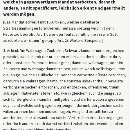
welche in gegenwertigem Mandat verbotten, darnach
andere, so nit specificiert, leichtlich erkent und geurtheilt
werden mögen.
[Das Mandat schließt mit 16 Artikeln, welche detaillierte
Strafbestimmungen formulieren. Teufelsanbetung wird mit dem
Feuertod bedroht (Art. 1), wer den Teufel anruft, ohne ihn wie Gott
anzubeten, wird „nur“ geköpft (Art. 2). Weitere Beispiele:]
3. Articul. Die Wahrsager, Zauberer, Schwartzkünstler und dergleichen
gesindel, welche umb der ursachen willen zu andern Leuthen in ihre,
oder sonsten in frembde Heuser gehn, damit sie wahrsagen, oder ihr
Zauberey und Wahrsagerkunst treiben, und im werck vollbringen, Item
die jenige, welche Teuflische Zauberische verbottne Künste brauchen,
dardurch sie Wahrsagen, haimbliche sonsten unbekandte unbewuste
verborgene sachen erforschen, und entdecken, offenbaren, traum
außlegen, Nativitetenstellen etc. wie in gleichem auch die jenige, so
sich für dergleichen Künstler außgeben, und darfür wöllen angesehen
seyn, und welche sich gegen den jenigen, die umb dergleichen sachen
willen zu ihnen kommen und sie fragen, willig und beraith hierzu
anerbieten, dise allesambt so solche Verbrechen ernstlich begangen
oder doch andere Leuth darmit verführt zuhaben uberwunden, sollen
mit dem Schwerdt hingerichtet werden.