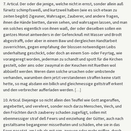
7. Articul. Der oder die jenige, welche nicht in ernst, sonder allein auß
fürwitz schimpfsweiß, und kurtzweil halben (wie es sich etwan zu
zeiten begibt) Zigeuner, Wahrsager, Zauberer, und andere fragen,
ihnen die Hände bietten, darein sehen, und wahrsagen lassen, und man
ein solches eigentlich von ihnen waiß, der oder dieselben sollen ein
gantzes Monat aintweders in der Gefencknuß mit Wasser und Brodt
abgestrafft, oder aber in einem Baw und dergleichen Handtarbeit
zuverrichten, gegen empfahung der blossen notwendigen Leibs
underhaltung geschickt, oder doch an einem Son- oder Feyrtag, wie
vorangeregt worden, jederman zu schandt und spott für die Kirchen
gestelt, oder ains oder zwaymal in der Keuchen mit Ruethen wol
abbüeßt werden. Weren dann solche ursachen oder umbstende
verhanden, warumben dern jetzt verstandenen straffen keine statt
hette, so mag alsdann ein billich und gleichmessige geltstraff erkent
und den verbrecher aufferladen werden.
[
…
]
10. Articul. Diejenige so nicht allein den Teuffel wie Gott angeruffen,
angebettet, und verehret, sonder noch darzu Menschen, Viech, und
den Früchten durch zauberey schaden zugefügt, sollen mit
ebenmessiger straf deß Fewrs und einziehung der Gütter, auch nach
gestaltsame begangener missethaten und schäden, ehe sie in das
Fewr gesetzt, am Leib als mit eim, zweyen oder mehr griffen, durch