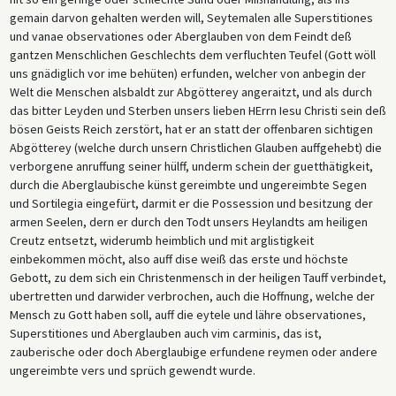
gemain darvon gehalten werden will, Seytemalen alle Superstitiones
und vanae observationes oder Aberglauben von dem Feindt deß
gantzen Menschlichen Geschlechts dem verfluchten Teufel (Gott wöll
uns gnädiglich vor ime behüten) erfunden, welcher von anbegin der
Welt die Menschen alsbaldt zur Abgötterey angeraitzt, und als durch
das bitter Leyden und Sterben unsers lieben HErrn Iesu Christi sein deß
bösen Geists Reich zerstört, hat er an statt der offenbaren sichtigen
Abgötterey (welche durch unsern Christlichen Glauben auffgehebt) die
verborgene anruffung seiner hülff, underm schein der guetthätigkeit,
durch die Aberglaubische künst gereimbte und ungereimbte Segen
und Sortilegia eingefürt, darmit er die Possession und besitzung der
armen Seelen, dern er durch den Todt unsers Heylandts am heiligen
Creutz entsetzt, widerumb heimblich und mit arglistigkeit
einbekommen möcht, also auff dise weiß das erste und höchste
Gebott, zu dem sich ein Christenmensch in der heiligen Tauff verbindet,
ubertretten und darwider verbrochen, auch die Hoffnung, welche der
Mensch zu Gott haben soll, auff die eytele und lähre observationes,
Superstitiones und Aberglauben auch vim carminis, das ist,
zauberische oder doch Aberglaubige erfundene reymen oder andere
ungereimbte vers und sprüch gewendt wurde.