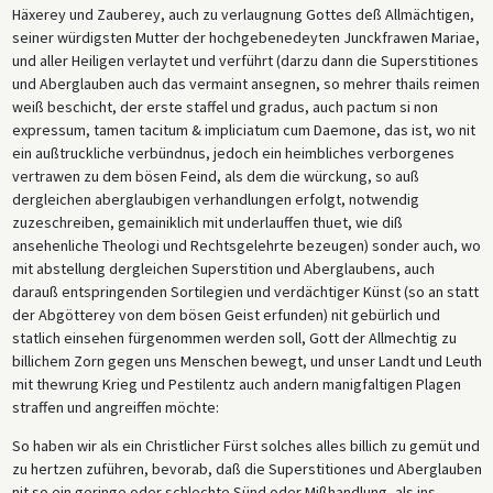
Häxerey und Zauberey, auch zu verlaugnung Gottes deß Allmächtigen,
seiner würdigsten Mutter der hochgebenedeyten Junckfrawen Mariae,
und aller Heiligen verlaytet und verführt (darzu dann die Superstitiones
und Aberglauben auch das vermaint ansegnen, so mehrer thails reimen
weiß beschicht, der erste staffel und gradus, auch pactum si non
expressum, tamen tacitum & impliciatum cum Daemone, das ist, wo nit
ein außtruckliche verbündnus, jedoch ein heimbliches verborgenes
vertrawen zu dem bösen Feind, als dem die würckung, so auß
dergleichen aberglaubigen verhandlungen erfolgt, notwendig
zuzeschreiben, gemainiklich mit underlauffen thuet, wie diß
ansehenliche Theologi und Rechtsgelehrte bezeugen) sonder auch, wo
mit abstellung dergleichen Superstition und Aberglaubens, auch
darauß entspringenden Sortilegien und verdächtiger Künst (so an statt
der Abgötterey von dem bösen Geist erfunden) nit gebürlich und
statlich einsehen fürgenommen werden soll, Gott der Allmechtig zu
billichem Zorn gegen uns Menschen bewegt, und unser Landt und Leuth
mit thewrung Krieg und Pestilentz auch andern manigfaltigen Plagen
straffen und angreiffen möchte:
So haben wir als ein Christlicher Fürst solches alles billich zu gemüt und
zu hertzen zuführen, bevorab, daß die Superstitiones und Aberglauben
nit so ein geringe oder schlechte Sünd oder Mißhandlung, als ins