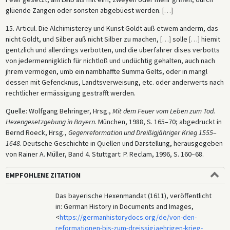
glüende Zangen oder sonsten abgebüest werden.
[
…
]
15. Articul. Die Alchimisterey und Kunst Goldt auß etwem anderm, das
nicht Goldt, und Silber auß nicht Silber zu machen,
[
…
]
solle
[
…
]
hiemit
gentzlich und allerdings verbotten, und die uberfahrer dises verbotts
von jedermennigklich für nichtloß und undüchtig gehalten, auch nach
jhrem vermögen, umb ein nambhaffte Summa Gelts, oder in mangl
dessen mit Gefencknus, Landtsverweisung, etc. oder anderwerts nach
rechtlicher ermässigung gestrafft werden.
Quelle: Wolfgang Behringer, Hrsg.,
Mit dem Feuer vom Leben zum Tod.
Hexengesetzgebung in Bayern
. München, 1988, S. 165–70; abgedruckt in
Bernd Roeck, Hrsg.,
Gegenreformation und Dreißigjähriger Krieg 1555
–
1648
. Deutsche Geschichte in Quellen und Darstellung, herausgegeben
von Rainer A. Müller, Band 4. Stuttgart: P. Reclam, 1996, S. 160–68.
EMPFOHLENE ZITATION
Das bayerische Hexenmandat (1611), veröffentlicht
in: German History in Documents and Images,
<
https://germanhistorydocs.org/de/von-den-
reformationen-bis-zum-dreissigjaehrigen-krieg-