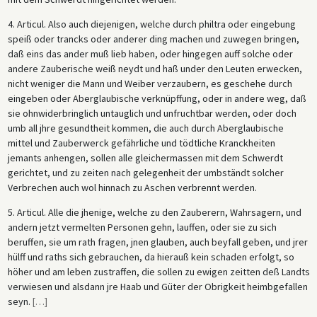
4. Articul. Also auch diejenigen, welche durch philtra oder eingebung
speiß oder trancks oder anderer ding machen und zuwegen bringen,
daß eins das ander muß lieb haben, oder hingegen auff solche oder
andere Zauberische weiß neydt und haß under den Leuten erwecken,
nicht weniger die Mann und Weiber verzaubern, es geschehe durch
eingeben oder Aberglaubische verknüpffung, oder in andere weg, daß
sie ohnwiderbringlich untauglich und unfruchtbar werden, oder doch
umb all jhre gesundtheit kommen, die auch durch Aberglaubische
mittel und Zauberwerck gefährliche und tödtliche Kranckheiten
jemants anhengen, sollen alle gleichermassen mit dem Schwerdt
gerichtet, und zu zeiten nach gelegenheit der umbständt solcher
Verbrechen auch wol hinnach zu Aschen verbrennt werden.
5. Articul. Alle die jhenige, welche zu den Zauberern, Wahrsagern, und
andern jetzt vermelten Personen gehn, lauffen, oder sie zu sich
beruffen, sie um rath fragen, jnen glauben, auch beyfall geben, und jrer
hülff und raths sich gebrauchen, da hierauß kein schaden erfolgt, so
höher und am leben zustraffen, die sollen zu ewigen zeitten deß Landts
verwiesen und alsdann jre Haab und Güter der Obrigkeit heimbgefallen
seyn.
[
…
]