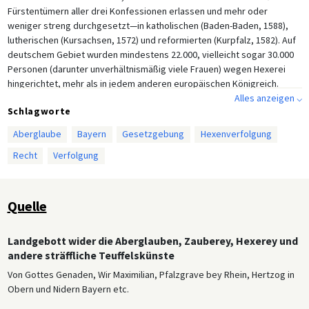
Fürstentümern aller drei Konfessionen erlassen und mehr oder
weniger streng durchgesetzt—in katholischen (Baden-Baden, 1588),
lutherischen (Kursachsen, 1572) und reformierten (Kurpfalz, 1582). Auf
deutschem Gebiet wurden mindestens 22.000, vielleicht sogar 30.000
Personen (darunter unverhältnismäßig viele Frauen) wegen Hexerei
hingerichtet, mehr als in jedem anderen europäischen Königreich.
Alles anzeigen ⌵
Kein Versuch der modernen Geschichtsforschung, diese Welle an
Schlagworte
Gesetzen, strafrechtlichen Verfolgungen und Hinrichtungen auf eine
Aberglaube
Bayern
Gesetzgebung
Hexenverfolgung
Einzelursache zurückzuführen oder selbst auf einen spezifischen
Ursachenkomplex, hat der kritischen Prüfung standhalten können. Viel
Recht
Verfolgung
leichter zu erklären ist, wie diese Welle schließlich untergraben wurde.
Die Hexenverfolgung durch den Staat, die in dieser Ära eine Innovation
darstellte, reagierte auf eine reale Furcht in der Bevölkerung, dass
Quelle
Hexen mit dem Teufel verbündet seien. Sie versuchte jedoch, diese
Furcht unter gesetzliche Kontrolle zu bringen. Dieser Schritt und nicht
etwa eine allgemein verbreitete skeptische Einstellung gegenüber der
Landgebott wider die Aberglauben, Zauberey, Hexerey und
Realität der Hexerei, forderte Rechtsgelehrte heraus, indem er ernste
andere sträffliche Teuffelskünste
Verfahrensfragen hinsichtlich der prozessrechtlichen Angemessenheit
Von Gottes Genaden, Wir Maximilian, Pfalzgrave bey Rhein, Hertzog in
—nicht unbedingt der Realität—der Strafverfolgungen aufkommen ließ.
Obern und Nidern Bayern etc.
Mit diesen Streitpunkten, zuerst in Inquisitionsgerichten (d.h.