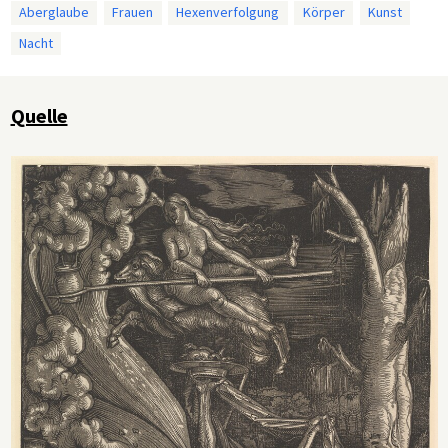
Aberglaube
Frauen
Hexenverfolgung
Körper
Kunst
Nacht
Quelle