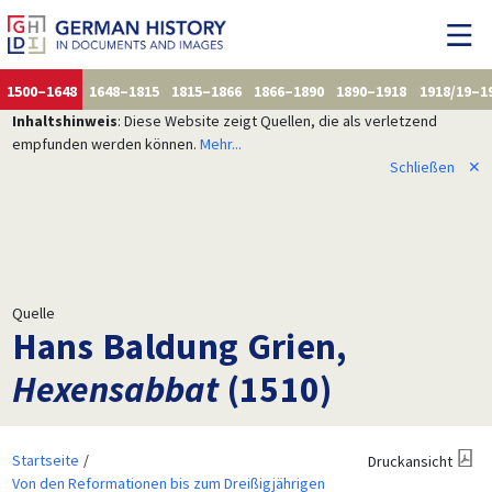
1500–1648
1648–1815
1815–1866
1866–1890
1890–1918
1918/19–1
Inhaltshinweis
: Diese Website zeigt Quellen, die als verletzend
empfunden werden können.
Mehr...
Schließen
✕
Quelle
Hans Baldung Grien,
Hexensabbat
(1510)
Startseite
Druckansicht
Von den Reformationen bis zum Dreißigjährigen