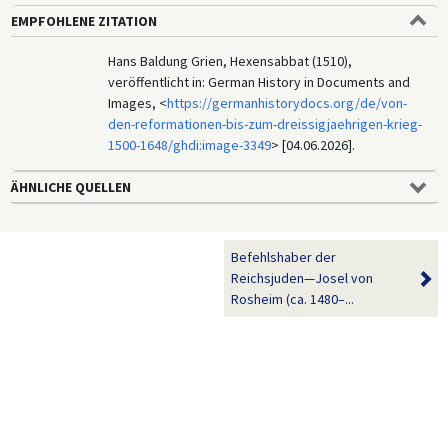
EMPFOHLENE ZITATION
Hans Baldung Grien, Hexensabbat (1510),
veröffentlicht in: German History in Documents and
Images, <
https://germanhistorydocs.org/de/von-
den-reformationen-bis-zum-dreissigjaehrigen-krieg-
1500-1648/ghdi:image-3349
> [04.06.2026].
ÄHNLICHE QUELLEN
Befehlshaber der
Reichsjuden—Josel von
Rosheim (ca. 1480–...