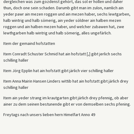
dergleichen was zum gozdenst gehört, das sol er hollen und daher
thun, doch one sein schaden. Darumb gibt man im zulon, namlich ain
yeder pawr ain mezen roggen und ain mezen haber, sechs lewtgarben,
halb wintrig und halb sömerig, ain yeder söldner ain halben mezen
roggen und ain halben mezen haber, und welcher zubawen hat, zwe
lewthgarben halb wintrig und halb sömerig, alles ungefärlich.
Item der gemaind hofstatten
Item Conradt Schuster Schmid hat ain hofstatt [,] gibt jerlich sechs
schilling haller
Item Jörg Epplin hat ain hofstatt gibt järlich vier schilling haller
Item Anna Mairin Hansen Linders wittib hat ain hofstatt gibt järlich drey
schilling haller
Item ain yeder strang im krautgarten gibt järlich drey pfennig, ob aber
ainer zu dem seinen bestunende gibt er von demselben sechs pfening.
Freytags nach unsers lieben hern Himelfart Anno 49