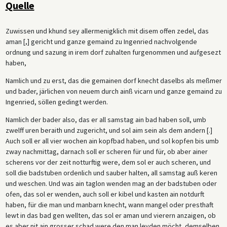
Quelle
Zuwissen und khund sey allermenigklich mit disem offen zedel, das
aman [,] gericht und ganze gemaind zu Ingenried nachvolgende
ordnung und sazung in irem dorf zuhalten furgenommen und aufgesezt
haben,
Namlich und zu erst, das die gemainen dorf knecht daselbs als meßmer
und bader, järlichen von neuem durch ainß vicarn und ganze gemaind zu
Ingenried, söllen gedingt werden.
Namlich der bader also, das er all samstag ain bad haben soll, umb
zwelff uren beraith und zugericht, und sol aim sein als dem andern [.]
Auch soll er all vier wochen ain kopfbad haben, und sol kopfen bis umb
zway nachmittag, darnach soll er scheren für und für, ob aber ainer
scherens vor der zeit notturftig were, dem sol er auch scheren, und
soll die badstuben ordenlich und sauber halten, all samstag auß keren
und weschen. Und was ain taglon wenden mag an der badstuben oder
ofen, das sol er wenden, auch soll er kibel und kasten ain notdurft
haben, für die man und manbarn knecht, wann mangel oder presthaft
lewt in das bad gen wellten, das sol er aman und vierern anzaigen, ob
es aber nit ain grosser schad were den man leyden möcht, demselben