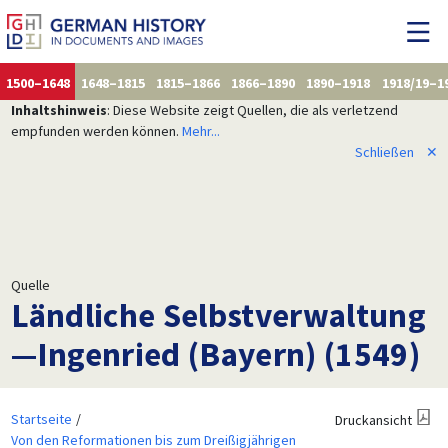
1500–1648
1648–1815
1815–1866
1866–1890
1890–1918
1918/19–1
Inhaltshinweis
: Diese Website zeigt Quellen, die als verletzend
empfunden werden können.
Mehr...
Schließen
✕
Quelle
Ländliche Selbstverwaltung
—Ingenried (Bayern) (1549)
Startseite
Druckansicht
Von den Reformationen bis zum Dreißigjährigen