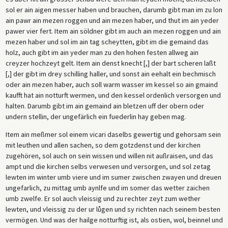
sol er ain aigen messer haben und brauchen, darumb gibt man im zu lon
ain pawr ain mezen roggen und ain mezen haber, und thut im ain yeder
pawer vier fert. Item ain söldner gibt im auch ain mezen roggen und ain
mezen haber und sol im ain tag scheytten, gibt im die gemaind das
holz, auch gibt im ain yeder man zu den hohen festen allweg ain
creyzer hochzeyt gelt. Item ain denst knecht [,] der bart scheren laßt
[,] der gibt im drey schilling haller, und sonst ain eehalt ein bechmisch
oder ain mezen haber, auch soll warm wasser im kessel so ain gmaind
kaufft hat ain notturft wermen, und den kessel ordenlich versorgen und
halten. Darumb gibt im ain gemaind ain bletzen uff der obern oder
undern stellin, der ungefärlich ein fuederlin hay geben mag.
Item ain meßmer sol einem vicari daselbs gewertig und gehorsam sein
mit leuthen und allen sachen, so dem gotzdenst und der kirchen
zugehören, sol auch on sein wissen und willen nit außraisen, und das
ampt und die kirchen selbs verwesen und versorgen, und sol zetag
lewten im winter umb viere und im sumer zwischen zwayen und dreuen
ungefarlich, zu mittag umb aynlfe und im somer das wetter zaichen
umb zwelfe. Er sol auch vleissig und zu rechter zeyt zum wether
lewten, und vleissig zu der ur lůgen und sy richten nach seinem besten
vermögen. Und was der hailge notturftig ist, als ostien, wol, beinnel und