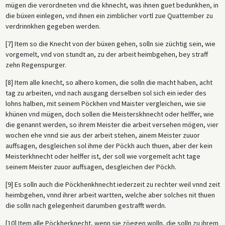
mügen die verordneten vnd die khnecht, was ihnen guet bedunkhen, in
die büxen einlegen, vnd ihnen ein zimblicher vortl zue Quattember zu
verdrinnkhen gegeben werden.
[7] Item so die Knecht von der büxen gehen, solln sie züchtig sein, wie
vorgemelt, vnd von stundt an, zu der arbeit heimbgehen, bey straff
zehn Regenspurger.
[8] Item alle knecht, so alhero komen, die solln die macht haben, acht
tag zu arbeiten, vnd nach ausgang derselben sol sich ein ieder des
lohns halben, mit seinem Pöckhen vnd Maister vergleichen, wie sie
khünen vnd mügen, doch sollen die Meisterskhnecht oder helffer, wie
die genannt werden, so ihrem Meister die arbeit versehen mögen, vier
wochen ehe vnnd sie aus der arbeit stehen, ainem Meister zuuor
auffsagen, desgleichen sol ihme der Pöckh auch thuen, aber der kein
Meisterkhnecht oder helffer ist, der soll wie vorgemelt acht tage
seinem Meister zuuor auffsagen, desgleichen der Pöckh.
[9] Es solln auch die Pöckhenkhnecht iederzeit zu rechter weil vnnd zeit
heimbgehen, vnnd ihrer arbeit wartten, welche aber solches nit thuen
die solln nach gelegenheit darumben gestrafft werdn.
[10] Item alle Pöckherknecht, wenn sie zöegen wolln, die solln zu ihrem