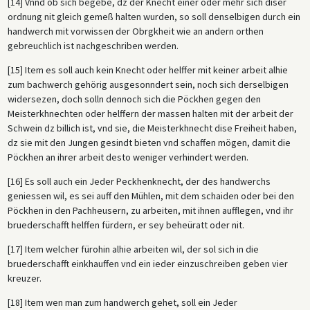
[14] Vnnd ob sich begebe, dz der Knecht einer oder mehr sich diser
ordnung nit gleich gemeß halten wurden, so soll denselbigen durch ein
handwerch mit vorwissen der Obrgkheit wie an andern orthen
gebreuchlich ist nachgeschriben werden.
[15] Item es soll auch kein Knecht oder helffer mit keiner arbeit alhie
zum bachwerch gehörig ausgesonndert sein, noch sich derselbigen
widersezen, doch solln dennoch sich die Pöckhen gegen den
Meisterkhnechten oder helffern der massen halten mit der arbeit der
Schwein dz billich ist, vnd sie, die Meisterkhnecht dise Freiheit haben,
dz sie mit den Jungen gesindt bieten vnd schaffen mögen, damit die
Pöckhen an ihrer arbeit desto weniger verhindert werden.
[16] Es soll auch ein Jeder Peckhenknecht, der des handwerchs
geniessen wil, es sei auff den Mühlen, mit dem schaiden oder bei den
Pöckhen in den Pachheusern, zu arbeiten, mit ihnen aufflegen, vnd ihr
bruederschafft helffen fürdern, er sey beheüratt oder nit.
[17] Item welcher fürohin alhie arbeiten wil, der sol sich in die
bruederschafft einkhauffen vnd ein ieder einzuschreiben geben vier
kreuzer.
[18] Item wen man zum handwerch gehet, soll ein Jeder