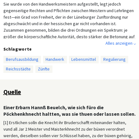
Sie wurde von den Handwerksmeistern aufgestellt, legt jedoch
gegenseitige Rechten und Pflichten zwischen Meistern und Lehrlingen
fest—ein Grad von Freiheit, der in der Lüneburger Zunftordnung nur
abgeschwächt und in der hessischen gar nicht vorhanden ist.
Zusammen genommen, bilden die drei Ordnungen ein Spektrum: je
größer die körperschaftliche Autorität, desto stärker die Betonung auf
Vertrautheit und gemeinsame Interessen; je größer die territoriale
Alles anzeigen ⌵
Schlagworte
Autorität, desto stärker die Betonung auf die Regulierung der
Produktion. Die Regensburger Zunftordnung geht ausführlich auf die
Berufsausbildung
Handwerk
Lebensmittel
Regulierung
Gegenseitigkeit zwischen Meister und Lehrling ein sowie auf die
Reichsstädte
Zünfte
Lebens- und Arbeitsbedingungen und das Privatleben der Letzteren,
einschließlich ihrer Trinkgelage. Im Mittelpunkt ihrer
Lebensgemeinschaft steht die Kasse der Bruderschaft, deren
Verwaltung sie mit den Bäckermeistern teilen.
Quelle
Einer Erbarn Hannß Beuelch, wie sich füro die
Pöckhenkhnecht haltten, was sie thuen oder lassen sollen.
[1] Erstlichen solln die Knecht ihr Bruderschafft miteinander halten,
vund all Jar 2 Meister vnd Maisterkhnecht zu der büxen verordnet
werden, dieselben sollen vier Schlüssel haben, zu der büxen gehörig,