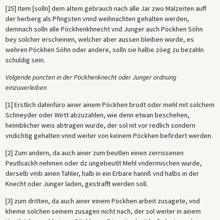
[25] Item [solln] dem altem gebrauch nach alle Jar zwo Malzeiten auff
der herberg als Pfingsten vnnd weihnachten gehalten werden,
demnach solln alle Pöckhenkhnecht vnd Junger auch Pöckhen Söhn
bey solcher erscheinen, welcher aber aussen bleiben wurde, es
wehren Pöckhen Söhn oder andere, solln sie halbe zöeg zu bezahln
schuldig sein.
Volgende puncten in der Pöckhenknecht oder Junger ordnung
einzuuerleiben
[1] Erstlich dahinfüro ainer ainem Pöckhen brodt oder mehl mit solchem
Schneyder oder Wirtt abzuzahlen, wie denn etwan beschehen,
heimblicher weis abtragen wurde, der sol nit vor redlich sondern
vndichtig gehalten vnnd weiter von keinem Pöckhen befirdert werden.
[2] Zum andern, da auch ainer zum beutlen einen zerrissenen
Peutlsackh nehmen oder dz ungebeutlt Mehl vndermischen wurde,
derselb vmb ainen Tahler, halb in ein Erbare hannß vnd halbs in der
Knecht oder Junger laden, gestrafft werden soll.
[3] zum dritten, da auch ainer einem Pöckhen arbeit zusagete, vnd
kheme solchen seinem zusagen nicht nach, der sol weiter in ainem