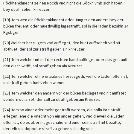
Pöckhenkhnecht seinen Rockh vnd nicht die Söckh vmb sich haben,
bey straff zehen khreuzer.
[19] Item wen ein Pöckhenkhnecht oder Junger den andern bey der
büxen freuent: oder muethwillig lugestrafft, sol in die laden bezahln 34
Rgsbger.
[20] Welcher herzu geth vnd auffleget, den huet auffbehelt vnd nit
abthuet, der sol zur straff geben ain khreuzer.
[21] Item welcher nit mit der rechten hand auffleget oder das gelt auff
den disch wirfft, sol straff geben ain Kreuzer.
[22] Item welcher ohne erlaubnus herausgeth, weil die Laden offen ist,
sol straff geben funffzehen wiener.
[23] Item welcher den andern vor der büxen beclaget vnd nit auffstet
sondern stil sizet, der soll zu straff geben ain Kreuzer.
[24] Item so ainer oder mehr gestrafft worden, die solln ihre straff
erlegen, ehe die Knecht von ein ander gehen, vnd dieweil die Laden
offen ist, do es aber nit geschähe vnd einer sein straff nit bezalte,
derselb sol doppelte straff zu geben schuldig sein.