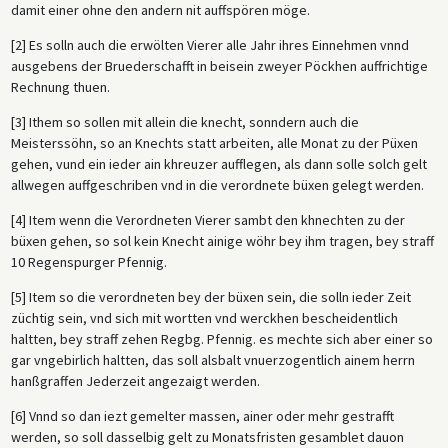
damit einer ohne den andern nit auffspören möge.
[2] Es solln auch die erwölten Vierer alle Jahr ihres Einnehmen vnnd
ausgebens der Bruederschafft in beisein zweyer Pöckhen auffrichtige
Rechnung thuen.
[3] Ithem so sollen mit allein die knecht, sonndern auch die
Meisterssöhn, so an Knechts statt arbeiten, alle Monat zu der Püxen
gehen, vund ein ieder ain khreuzer aufflegen, als dann solle solch gelt
allwegen auffgeschriben vnd in die verordnete büxen gelegt werden.
[4] Item wenn die Verordneten Vierer sambt den khnechten zu der
büxen gehen, so sol kein Knecht ainige wöhr bey ihm tragen, bey straff
10 Regenspurger Pfennig.
[5] Item so die verordneten bey der büxen sein, die solln ieder Zeit
züchtig sein, vnd sich mit wortten vnd werckhen bescheidentlich
haltten, bey straff zehen Regbg. Pfennig. es mechte sich aber einer so
gar vngebirlich haltten, das soll alsbalt vnuerzogentlich ainem herrn
hanßgraffen Jederzeit angezaigt werden.
[6] Vnnd so dan iezt gemelter massen, ainer oder mehr gestrafft
werden, so soll dasselbig gelt zu Monatsfristen gesamblet dauon