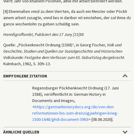
Viertl Jahr von khainem Pöckhen, alhie mit arbeit befirdert werden.
[4] Ebenmaßen vnnd zu dem Vierrten, da auch ein Meister oder Pöckh
ainem arbeit zusagte, vnnd lies in dariber nit einstehen, der sol ihme dz
ganze wochenlohn zu geben schuldig sein.
Hannßgraffambt, Publiciert den 17 Juny [15]88
Quelle: „Pöckenknecht Ordnung (1588)“, in Georg Fischer,
Volk und
Geschichte, Studien und Quellen zur Sozialgeschichte und Historischen
Volkskunde: Festgabe dem Verfasser zum 65. Geburtstag dargebracht
.
Kulmbach, 1962, S. 309–13.
EMPFOHLENE ZITATION
Regensburger Pöckhenknecht Ordnung (17. Juni
1588), veröffentlicht in: German History in
Documents and Images,
<
https://germanhistorydocs.org/de/von-den-
reformationen-bis-zum-dreissigjaehrigen-krieg-
1500-1648/ghdi:document-3963
> [08.06.2026].
ÄHNLICHE QUELLEN