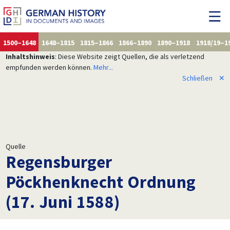
1500–1648
1648–1815
1815–1866
1866–1890
1890–1918
1918/19–1
Inhaltshinweis
: Diese Website zeigt Quellen, die als verletzend
empfunden werden können.
Mehr...
Schließen
✕
Quelle
Regensburger
Pöckhenknecht Ordnung
(17. Juni 1588)